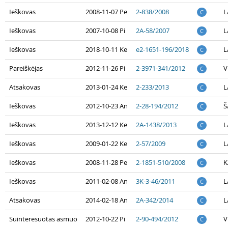
Ieškovas
2008-11-07 Pe
2-838/2008
L
C
Ieškovas
2007-10-08 Pi
2A-58/2007
L
C
Ieškovas
2018-10-11 Ke
e2-1651-196/2018
L
C
Pareiškėjas
2012-11-26 Pi
2-3971-341/2012
V
C
Atsakovas
2013-01-24 Ke
2-233/2013
L
C
Ieškovas
2012-10-23 An
2-28-194/2012
Š
C
Ieškovas
2013-12-12 Ke
2A-1438/2013
L
C
Ieškovas
2009-01-22 Ke
2-57/2009
L
C
Ieškovas
2008-11-28 Pe
2-1851-510/2008
K
C
Ieškovas
2011-02-08 An
3K-3-46/2011
L
C
Atsakovas
2014-02-18 An
2A-342/2014
L
C
Suinteresuotas asmuo
2012-10-22 Pi
2-90-494/2012
V
C