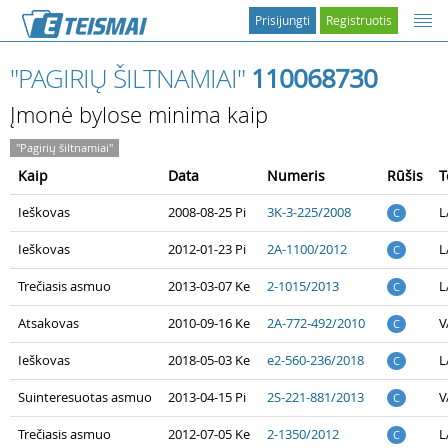
Prisijungti
Registruotis
"PAGIRIŲ ŠILTNAMIAI"
110068730
Įmonė bylose minima kaip
"Pagirių šiltnamiai"
Kaip
Data
Numeris
Rūšis
T
Ieškovas
2008-08-25 Pi
3K-3-225/2008
L
C
Ieškovas
2012-01-23 Pi
2A-1100/2012
L
C
Trečiasis asmuo
2013-03-07 Ke
2-1015/2013
L
C
Atsakovas
2010-09-16 Ke
2A-772-492/2010
V
C
Ieškovas
2018-05-03 Ke
e2-560-236/2018
L
C
Suinteresuotas asmuo
2013-04-15 Pi
2S-221-881/2013
V
C
Trečiasis asmuo
2012-07-05 Ke
2-1350/2012
L
C