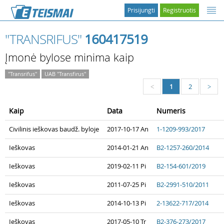
Prisijungti
Registruotis
"TRANSRIFUS"
160417519
Įmonė bylose minima kaip
"Transrifus"
UAB "Transfirus"
1
2
<
>
Kaip
Data
Numeris
Civilinis ieškovas baudž. byloje
2017-10-17 An
1-1209-993/2017
Ieškovas
2014-01-21 An
B2-1257-260/2014
Ieškovas
2019-02-11 Pi
B2-154-601/2019
Ieškovas
2011-07-25 Pi
B2-2991-510/2011
Ieškovas
2014-10-13 Pi
2-13622-717/2014
Ieškovas
2017-05-10 Tr
B2-376-273/2017