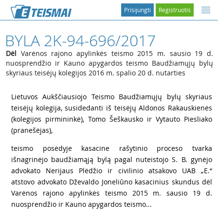
Prisijungti
Registruotis
BYLA 2K-94-696/2017
Dėl
Varėnos rajono apylinkės teismo 2015 m. sausio 19 d.
nuosprendžio ir Kauno apygardos teismo Baudžiamųjų bylų
skyriaus teisėjų kolegijos 2016 m. spalio 20 d. nutarties
1
Lietuvos Aukščiausiojo Teismo Baudžiamųjų bylų skyriaus
teisėjų kolegija, susidedanti iš teisėjų Aldonos Rakauskienės
(kolegijos pirmininkė), Tomo Šeškausko ir Vytauto Piesliako
(pranešėjas),
2
teismo posėdyje kasacine rašytinio proceso tvarka
išnagrinėjo baudžiamąją bylą pagal nuteistojo
S. B. gynėjo
advokato Nerijaus Plėdžio ir civilinio atsakovo UAB „E.“
atstovo advokato Dževaldo Joneliūno kasacinius skundus dėl
Varėnos rajono apylinkės teismo 2015 m. sausio 19 d.
nuosprendžio ir Kauno apygardos teismo...