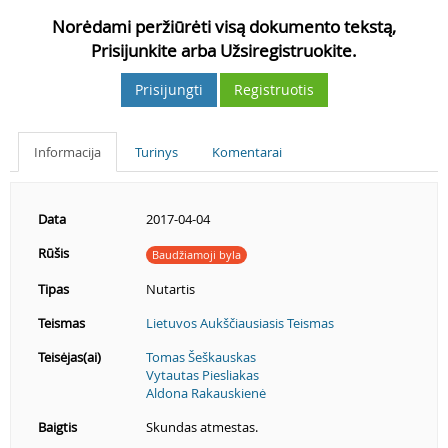
Norėdami peržiūrėti visą dokumento tekstą,
Prisijunkite arba Užsiregistruokite.
Prisijungti
Registruotis
Informacija
Turinys
Komentarai
Data
2017-04-04
Rūšis
Baudžiamoji byla
Tipas
Nutartis
Teismas
Lietuvos Aukščiausiasis Teismas
Teisėjas(ai)
Tomas Šeškauskas
Vytautas Piesliakas
Aldona Rakauskienė
Baigtis
Skundas atmestas.