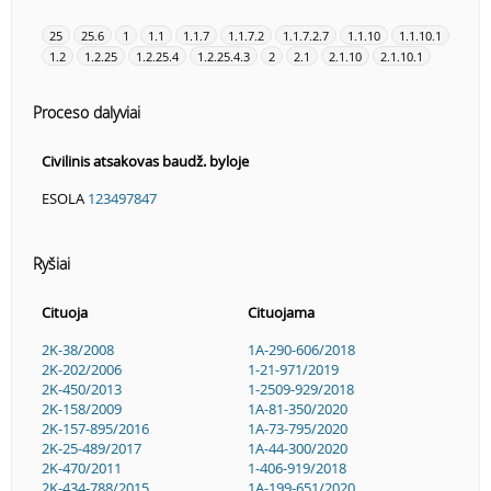
25
25.6
1
1.1
1.1.7
1.1.7.2
1.1.7.2.7
1.1.10
1.1.10.1
1.2
1.2.25
1.2.25.4
1.2.25.4.3
2
2.1
2.1.10
2.1.10.1
Proceso dalyviai
Civilinis atsakovas baudž. byloje
ESOLA
123497847
Ryšiai
Cituoja
Cituojama
2K-38/2008
1A-290-606/2018
2K-202/2006
1-21-971/2019
2K-450/2013
1-2509-929/2018
2K-158/2009
1A-81-350/2020
2K-157-895/2016
1A-73-795/2020
2K-25-489/2017
1A-44-300/2020
2K-470/2011
1-406-919/2018
2K-434-788/2015
1A-199-651/2020