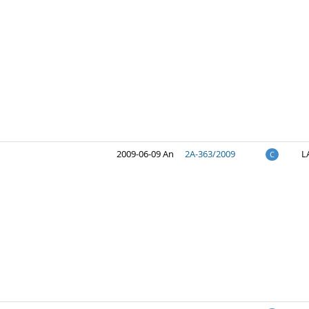
2009-06-09 An
2A-363/2009
L
C