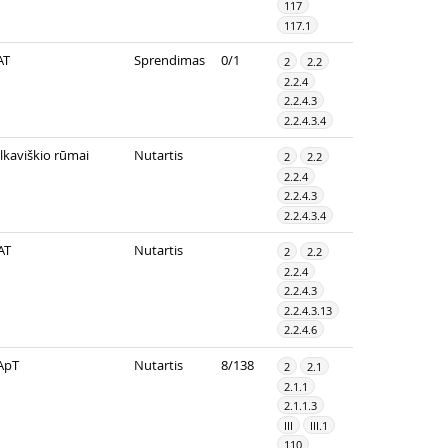
117
117.1
AT
Sprendimas
0/1
2
2.2
2.2.4
2.2.4.3
2.2.4.3.4
ilkaviškio rūmai
Nutartis
2
2.2
2.2.4
2.2.4.3
2.2.4.3.4
AT
Nutartis
2
2.2
2.2.4
2.2.4.3
2.2.4.3.13
2.2.4.6
ApT
Nutartis
8/138
2
2.1
2.1.1
2.1.1.3
III
III.1
110