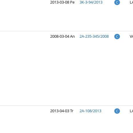
2013-03-08 Pe
3K-3-94/2013
L
C
2008-03-04 An
2A-235-345/2008
V
C
2013-04-03 Tr
2A-108/2013
L
C