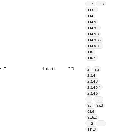
III.2
113
113.1
114
114.9
114.9.1
114.9.3
114.9.3.2
114.9.3.5
116
116.1
ApT
Nutartis
2/0
2
2.2
2.2.4
2.2.4.3
2.2.4.3.4
2.2.4.6
III
III.1
95
95.3
95.6
95.6.2
III.2
111
111.3