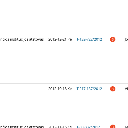
ios institucijos atstovas
2012-12-21 Pe
T-132-722/2012
J
B
2012-10-18 Ke
T-217-137/2012
V
B
ios institucijos atstovas
2012-11-15 Ke
T-80-832/2012
M
B