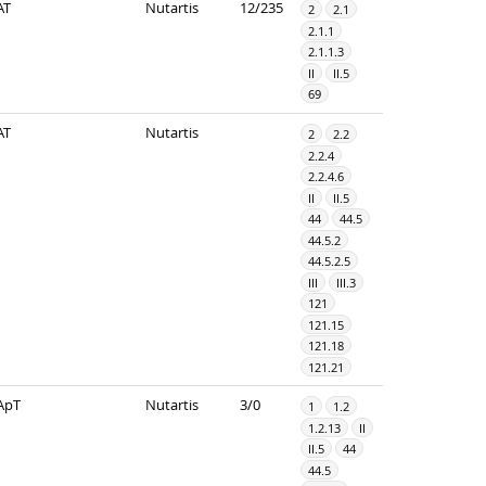
AT
Nutartis
12/235
2
2.1
2.1.1
2.1.1.3
II
II.5
69
AT
Nutartis
2
2.2
2.2.4
2.2.4.6
II
II.5
44
44.5
44.5.2
44.5.2.5
III
III.3
121
121.15
121.18
121.21
ApT
Nutartis
3/0
1
1.2
1.2.13
II
II.5
44
44.5