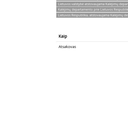
Lietuvos valstybė atstovaujama Kalėjimų depar
Kalėjimų departamento prie Lietuvos Respublik
Lietuvos Respublika, atstovaujama Kalėjimų de
Kaip
Atsakovas