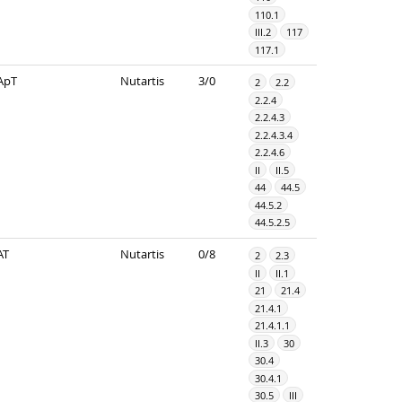
110.1
III.2
117
117.1
ApT
Nutartis
3/0
2
2.2
2.2.4
2.2.4.3
2.2.4.3.4
2.2.4.6
II
II.5
44
44.5
44.5.2
44.5.2.5
AT
Nutartis
0/8
2
2.3
II
II.1
21
21.4
21.4.1
21.4.1.1
II.3
30
30.4
30.4.1
30.5
III