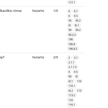
117.1
ilkaviškio rūmai
Nutartis
1/0
6
6.1
II
II.5
45
45.2
III
III.1
94
94.2
94.2.2
106
106.8
106.8.2
ApT
Nutartis
2/0
2
2.1
2.1.1
2.1.1.3
II
II.5
69
III
III.1
110
110.1
III.2
113
113.2
116
116.1