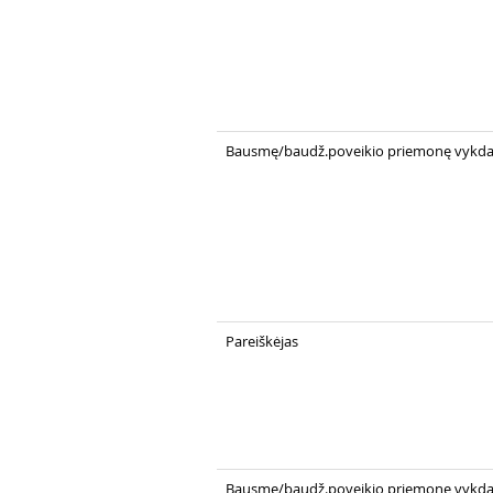
Bausmę/baudž.poveikio priemonę vykdanč
Pareiškėjas
Bausmę/baudž.poveikio priemonę vykdanč