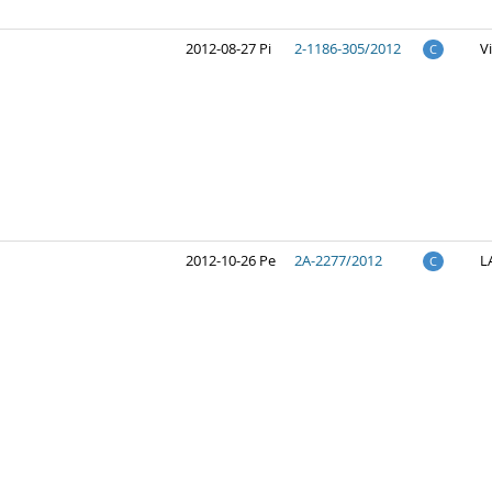
2012-08-27 Pi
2-1186-305/2012
V
C
2012-10-26 Pe
2A-2277/2012
L
C