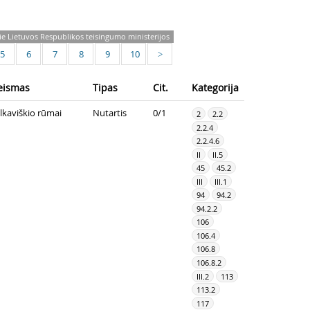
e Lietuvos Respublikos teisingumo ministerijos
5
6
7
8
9
10
>
eismas
Tipas
Cit.
Kategorija
ilkaviškio rūmai
Nutartis
0/1
2
2.2
2.2.4
2.2.4.6
II
II.5
45
45.2
III
III.1
94
94.2
94.2.2
106
106.4
106.8
106.8.2
III.2
113
113.2
117