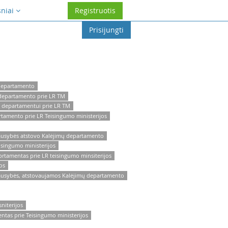
sniai
Registruotis
Prisijungti
 departamento
 departamento prie LR TM
o departamentui prie LR TM
tamento prie LR Teisingumo ministerijos
iausybės atstovo Kalėjimų departamento
isingumo ministerijos
prtamentas prie LR teisingumo minsiterijos
os
iausybės, atstovaujamos Kalėjimų departamento
niterijos
ntas prie Teisingumo ministerijos