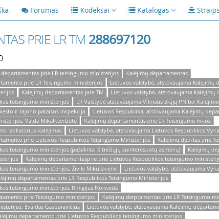
ška
Forumas
Kodeksai
Katalogas
Straip
TAS PRIE LR TM
288697120
p
 departamentas prie LR teisingumo ministerijos
Kalėjimų departamentas
rtamento prie LR Teisingumo ministerijos
Lietuvos valstybė, atstovaujama Kalėjimų
erijos
Kalėjimų departamentas prie TM
Lietuvos valstybė, atstovaujama Kalėjimų
kos teisingumo ministerijos
LR Valstybė atstovaujama Vilniaus 2-ųjų PN bei Kalėjim
iesto ir rajono pataisos inspekcija
Lietuvos Respublika, atstovaujama Kalėjimų depar
sterijos, Vaida Mikalkevičiūtė
Kalėjimų departamentas prie LR Teisingumo m-jos
mo izoliatorius-kalėjimas
Lietuvos valstybė, atstovaujama Lietuvos Respublikos Vyr
rtamento prie Lietuvos Respublikos Teisingumo Ministerijos
Kalėjimų dep-tas prie Te
os teisingumo ministerijos (pašalinta iš trečiųjų suinteresuotų asmenų)
Kalėjimų de
terijos
Kalėjimų departamentasprie prie Lietuvos Respublikos teisingumo ministerij
os teisingumo ministerijos, Živilė Mikulskienė
Lietuvos valstybė, atstovaujama Vyr
lėjimų departamentas prie LR Respublikos Teisingumo Ministerijos
os teisingumo ministerijos, Rmigijus Norvaišis
atamento prie Teisingumo ministerijos
Kalėjimų derptamentas prie LR Teisingumo mis
sterijos. Evaldas Gasparavičius
Lietuvos valstybė, atstovaujama Kalėjimų departame
alėjimų departamento prie Lietuvos Respublikos teisingumo ministerijos