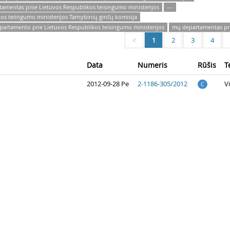
tamentas priie Lietuvos Respublikos teisingumo ministerijos
---
os teiingumo ministerijos Tarnybinių ginčų komisija
partamento prie Lietuvos Respublikos teisingumo ministerijos
mų departamentas pri
1
2
3
4
<
Data
Numeris
Rūšis
T
2012-09-28 Pe
2-1186-305/2012
V
C