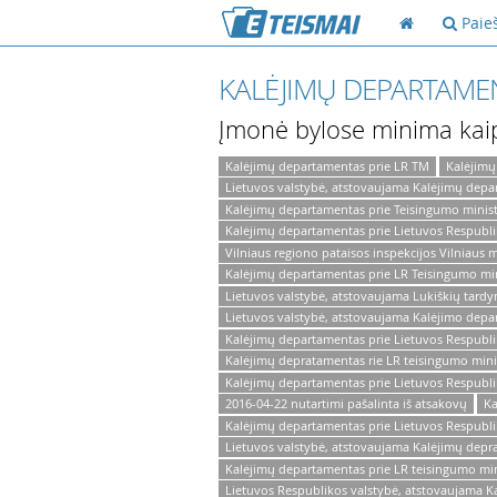
Paie
KALĖJIMŲ DEPARTAMEN
Įmonė bylose minima kai
Kalėjimų departamentas prie LR TM
Kalėjimų
Lietuvos valstybė, atstovaujama Kalėjimų depa
Kalėjimų departamentas prie Teisingumo minist
Kalėjimų departamentas prie Lietuvos Respubli
Vilniaus regiono pataisos inspekcijos Vilniaus m
Kalėjimų departamentas prie LR Teisingumo mini
Lietuvos valstybė, atstovaujama Lukiškių tardy
Lietuvos valstybė, atstovaujama Kalėjimo depa
Kalėjimų departamentas prie Lietuvos Respublik
Kalėjimų depratamentas rie LR teisingumo minis
Kalėjimų departamentas prie Lietuvos Respublik
2016-04-22 nutartimi pašalinta iš atsakovų
Ka
Kalėjimų departamentas prie Lietuvos Respublik
Lietuvos valstybė, atstovaujama Kalėjimų depr
Kalėjimų departamentas prie LR teisingumo mini
Lietuvos Respublikos valstybė, atstovaujama K