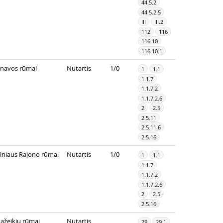
44.5.2
44.5.2.5
III
III.2
112
116
116.10
116.10.1
onavos rūmai
Nutartis
1/0
1
1.1
1.1.7
1.1.7.2
1.1.7.2.6
2
2.5
2.5.11
2.5.11.6
2.5.16
ilniaus Rajono rūmai
Nutartis
1/0
1
1.1
1.1.7
1.1.7.2
1.1.7.2.6
2
2.5
2.5.16
ažeikių rūmai
Nutartis
29
29.1