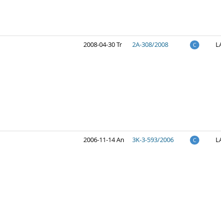
2008-04-30 Tr
2A-308/2008
L
C
2006-11-14 An
3K-3-593/2006
L
C