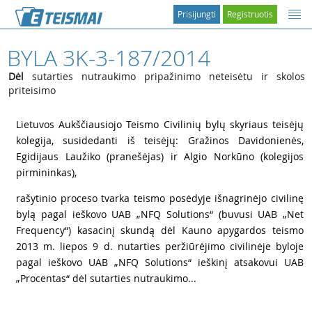
Prisijungti
Registruotis
BYLA 3K-3-187/2014
Dėl
sutarties nutraukimo pripažinimo neteisėtu ir skolos
priteisimo
1
Lietuvos Aukščiausiojo Teismo Civilinių bylų skyriaus teisėjų
kolegija, susidedanti iš teisėjų: Gražinos Davidonienės,
Egidijaus Laužiko (pranešėjas) ir Algio Norkūno (kolegijos
pirmininkas),
2
rašytinio proceso tvarka teismo posėdyje išnagrinėjo civilinę
bylą pagal ieškovo UAB „NFQ Solutions“ (buvusi UAB „Net
Frequency“) kasacinį skundą dėl Kauno apygardos teismo
2013 m. liepos 9 d. nutarties peržiūrėjimo civilinėje byloje
pagal ieškovo UAB „NFQ Solutions“ ieškinį atsakovui UAB
„Procentas“ dėl sutarties nutraukimo...