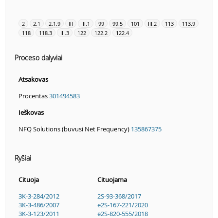
2
2.1
2.1.9
III
III.1
99
99.5
101
III.2
113
113.9
118
118.3
III.3
122
122.2
122.4
Proceso dalyviai
Atsakovas
Procentas
301494583
Ieškovas
NFQ Solutions (buvusi Net Frequency)
135867375
Ryšiai
Cituoja
Cituojama
3K-3-284/2012
2S-93-368/2017
3K-3-486/2007
e2S-167-221/2020
3K-3-123/2011
e2S-820-555/2018