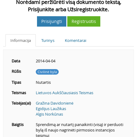
Norėdami peržiūrėti visą dokumento tekstą,
Prisijunkite arba Užsiregistruokite.
Prisijungti
Registruotis
Informacija
Turinys
Komentarai
Data
2014-04-04
Rūšis
Civilinė byla
Tipas
Nutartis
Teismas
Lietuvos Aukščiausiasis Teismas
Teisėjas(ai)
Gražina Davidonienė
Egidijus Laužikas
Algis Norkūnas
Baigtis
Sprendimą ar nutartį panaikinti (visą) ir perduoti
bylą iš naujo nagrinėti pirmosios instancijos
teismui