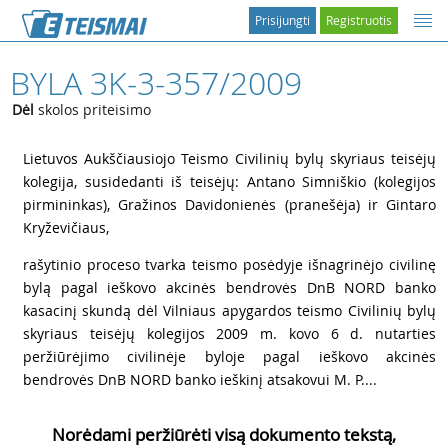
Prisijungti
Registruotis
BYLA 3K-3-357/2009
Dėl
skolos priteisimo
1
Lietuvos Aukščiausiojo Teismo Civilinių bylų skyriaus teisėjų
kolegija, susidedanti iš teisėjų: Antano Simniškio (kolegijos
pirmininkas), Gražinos Davidonienės (pranešėja) ir Gintaro
Kryževičiaus,
2
rašytinio proceso tvarka teismo posėdyje išnagrinėjo civilinę
bylą pagal ieškovo akcinės bendrovės DnB NORD banko
kasacinį skundą dėl Vilniaus apygardos teismo Civilinių bylų
skyriaus teisėjų kolegijos 2009 m. kovo 6 d. nutarties
peržiūrėjimo civilinėje byloje pagal ieškovo akcinės
bendrovės DnB NORD banko ieškinį atsakovui M. P....
Norėdami peržiūrėti visą dokumento tekstą,