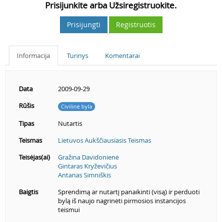
Prisijunkite arba Užsiregistruokite.
Prisijungti
Registruotis
Informacija
Turinys
Komentarai
Data
2009-09-29
Rūšis
Civilinė byla
Tipas
Nutartis
Teismas
Lietuvos Aukščiausiasis Teismas
Teisėjas(ai)
Gražina Davidonienė
Gintaras Kryževičius
Antanas Simniškis
Baigtis
Sprendimą ar nutartį panaikinti (visą) ir perduoti
bylą iš naujo nagrinėti pirmosios instancijos
teismui