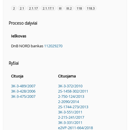
2
2.1
2.1.17
2.1.17.1
III
III.2
118
118.3
Proceso dalyviai
Ieškovas
DnB NORD bankas
112029270
Ryšiai
Cituoja
Cituojama
3K-3-489/2007
3K-3-372/2010
3K-3-428/2006
2S-1458-302/2011
3K-3-475/2007
2-750-124/2013
2-2090/2014
2S-1744-273/2013
3K-3-551/2011
2-215-241/2017
3K-3-331/2011
e2VP-2611-664/2018