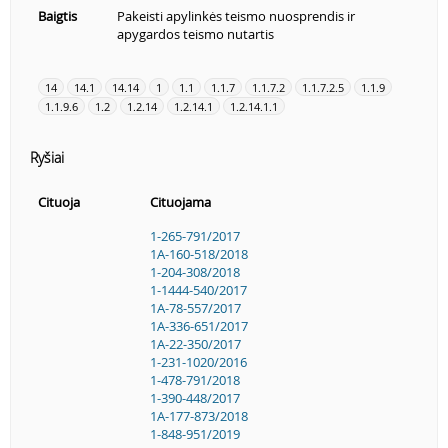
Baigtis
Pakeisti apylinkės teismo nuosprendis ir
apygardos teismo nutartis
14
14.1
14.14
1
1.1
1.1.7
1.1.7.2
1.1.7.2.5
1.1.9
1.1.9.6
1.2
1.2.14
1.2.14.1
1.2.14.1.1
Ryšiai
Cituoja
Cituojama
1-265-791/2017
1A-160-518/2018
1-204-308/2018
1-1444-540/2017
1A-78-557/2017
1A-336-651/2017
1A-22-350/2017
1-231-1020/2016
1-478-791/2018
1-390-448/2017
1A-177-873/2018
1-848-951/2019