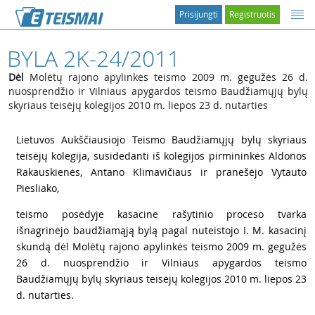
Prisijungti
Registruotis
BYLA 2K-24/2011
Dėl
Molėtų rajono apylinkės teismo 2009 m. gegužės 26 d.
nuosprendžio ir Vilniaus apygardos teismo Baudžiamųjų bylų
skyriaus teisėjų kolegijos 2010 m. liepos 23 d. nutarties
1
Lietuvos Aukščiausiojo Teismo Baudžiamųjų bylų skyriaus
teisėjų kolegija, susidedanti iš kolegijos pirmininkės Aldonos
Rakauskienės, Antano Klimavičiaus ir pranešėjo Vytauto
Piesliako,
2
teismo posėdyje kasacine rašytinio proceso tvarka
išnagrinėjo baudžiamąją bylą pagal nuteistojo I. M. kasacinį
skundą dėl Molėtų rajono apylinkės teismo 2009 m. gegužės
26 d. nuosprendžio ir Vilniaus apygardos teismo
Baudžiamųjų bylų skyriaus teisėjų kolegijos 2010 m. liepos 23
d. nutarties.