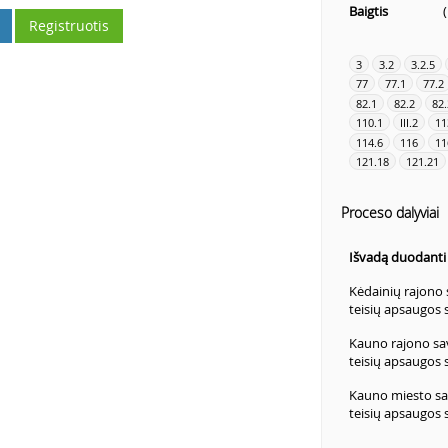
Baigtis
Registruotis
3
3.2
3.2.5
77
77.1
77.2
82.1
82.2
82.
110.1
III.2
11
114.6
116
11
121.18
121.21
Proceso dalyviai
Išvadą duodanti i
Kėdainių rajono 
teisių apsaugos 
Kauno rajono sav
teisių apsaugos 
Kauno miesto sav
teisių apsaugos 