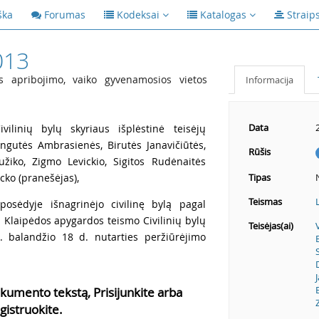
ška
Forumas
Kodeksai
Katalogas
Straip
013
 apribojimo, vaiko gyvenamosios vietos
Informacija
Data
vilinių bylų skyriaus išplėstinė teisėjų
Dangutės Ambrasienės, Birutės Janavičiūtės,
Rūšis
užiko, Zigmo Levickio, Sigitos Rudėnaitės
ecko (pranešėjas),
Tipas
Teismas
posėdyje išnagrinėjo civilinę bylą pagal
l Klaipėdos apygardos teismo Civilinių bylų
Teisėjas(ai)
m. balandžio 18 d. nutarties peržiūrėjimo
kumento tekstą, Prisijunkite arba
gistruokite.