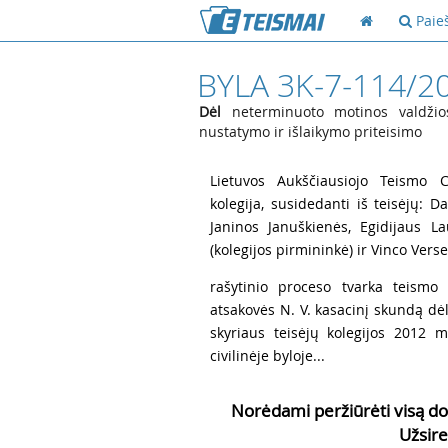
Paie
BYLA 3K-7-114/2
Dėl
neterminuoto motinos valdžios
nustatymo ir išlaikymo priteisimo
1
Lietuvos Aukščiausiojo Teismo Ci
kolegija, susidedanti iš teisėjų: 
Janinos Januškienės, Egidijaus La
(kolegijos pirmininkė) ir Vinco Vers
2
rašytinio proceso tvarka teismo 
atsakovės N. V. kasacinį skundą dė
skyriaus teisėjų kolegijos 2012 
civilinėje byloje...
Norėdami peržiūrėti visą do
Užsire