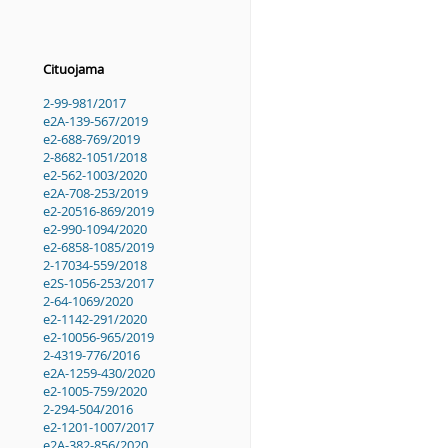
Cituojama
2-99-981/2017
e2A-139-567/2019
e2-688-769/2019
2-8682-1051/2018
e2-562-1003/2020
e2A-708-253/2019
e2-20516-869/2019
e2-990-1094/2020
e2-6858-1085/2019
2-17034-559/2018
e2S-1056-253/2017
2-64-1069/2020
e2-1142-291/2020
e2-10056-965/2019
2-4319-776/2016
e2A-1259-430/2020
e2-1005-759/2020
2-294-504/2016
e2-1201-1007/2017
e2A-382-856/2020