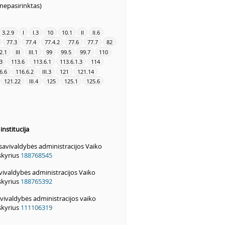
(nepasirinktas)
3.2.9
I
I.3
10
10.1
II
II.6
77.3
77.4
77.4.2
77.6
77.7
82
2.1
III
III.1
99
99.5
99.7
110
3
113.6
113.6.1
113.6.1.3
114
6.6
116.6.2
III.3
121
121.14
121.22
III.4
125
125.1
125.6
nstitucija
savivaldybės administracijos Vaiko
skyrius
188768545
ivaldybės administracijos Vaiko
skyrius
188765392
ivaldybės administracijos vaiko
skyrius
111106319