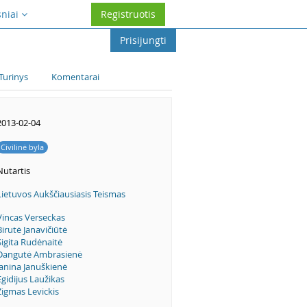
sniai
Registruotis
Prisijungti
Turinys
Komentarai
2013-02-04
Civilinė byla
Nutartis
Lietuvos Aukščiausiasis Teismas
Vincas Verseckas
Birutė Janavičiūtė
Sigita Rudėnaitė
Dangutė Ambrasienė
Janina Januškienė
Egidijus Laužikas
Zigmas Levickis