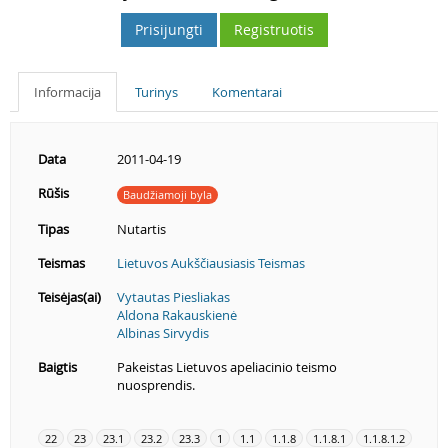
Prisijungti
Registruotis
Informacija
Turinys
Komentarai
Data
2011-04-19
Rūšis
Baudžiamoji byla
Tipas
Nutartis
Teismas
Lietuvos Aukščiausiasis Teismas
Teisėjas(ai)
Vytautas Piesliakas
Aldona Rakauskienė
Albinas Sirvydis
Baigtis
Pakeistas Lietuvos apeliacinio teismo
nuosprendis.
22
23
23.1
23.2
23.3
1
1.1
1.1.8
1.1.8.1
1.1.8.1.2