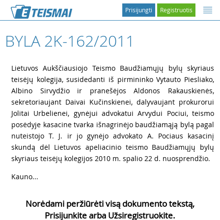
Prisijungti
Registruotis
BYLA 2K-162/2011
1
Lietuvos Aukščiausiojo Teismo Baudžiamųjų bylų skyriaus
teisėjų kolegija, susidedanti iš pirmininko Vytauto Piesliako,
Albino Sirvydžio ir pranešėjos Aldonos Rakauskienės,
sekretoriaujant Daivai Kučinskienei, dalyvaujant prokurorui
Jolitai Urbelienei, gynėjui advokatui Arvydui Pociui, teismo
posėdyje kasacine tvarka išnagrinėjo baudžiamąją bylą pagal
nuteistojo T. J. ir jo gynėjo advokato A. Pociaus kasacinį
skundą dėl Lietuvos apeliacinio teismo Baudžiamųjų bylų
skyriaus teisėjų kolegijos 2010 m. spalio 22 d. nuosprendžio.
2
Kauno...
Norėdami peržiūrėti visą dokumento tekstą,
Prisijunkite arba Užsiregistruokite.