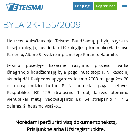
Prisijungti
Registruotis
BYLA 2K-155/2009
1
Lietuvos Aukščiausiojo Teismo Baudžiamųjų bylų skyriaus
teisėjų kolegija, susidedanti iš kolegijos pirmininko Vladislovo
Ranonio, Albino Sirvydžio ir pranešėjo Rimanto Baumilo,
2
teismo posėdyje kasacine rašytinio proceso tvarka
išnagrinėjo baudžiamąją bylą pagal nuteistojo P. N. kasacinį
skundą dėl Klaipėdos apygardos teismo 2008 m. gegužės 20
d. nuosprendžio, kuriuo P. N. nuteistas pagal Lietuvos
Respublikos BK 129 straipsnio 1 dalį laisvės atėmimu
vienuolikai metų. Vadovaujantis BK 64 straipsnio 1 ir 2
dalimis, ši bausmė visiško...
Norėdami peržiūrėti visą dokumento tekstą,
Prisijunkite arba Užsiregistruokite.