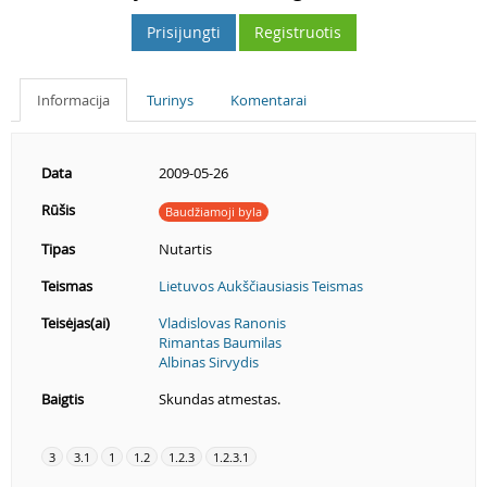
Prisijungti
Registruotis
Informacija
Turinys
Komentarai
Data
2009-05-26
Rūšis
Baudžiamoji byla
Tipas
Nutartis
Teismas
Lietuvos Aukščiausiasis Teismas
Teisėjas(ai)
Vladislovas Ranonis
Rimantas Baumilas
Albinas Sirvydis
Baigtis
Skundas atmestas.
3
3.1
1
1.2
1.2.3
1.2.3.1