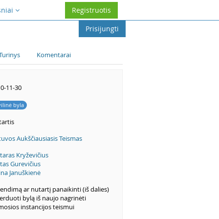
sniai
Registruotis
Prisijungti
Turinys
Komentarai
0-11-30
vilinė byla
artis
tuvos Aukščiausiasis Teismas
taras Kryževičius
itas Gurevičius
ina Januškienė
endimą ar nutartį panaikinti (iš dalies)
perduoti bylą iš naujo nagrinėti
mosios instancijos teismui