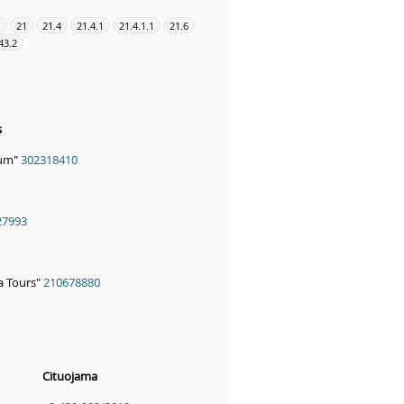
1
21
21.4
21.4.1
21.4.1.1
21.6
43.2
s
vum"
302318410
27993
a Tours"
210678880
Cituojama