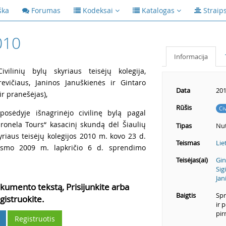
ška
Forumas
Kodeksai
Katalogas
Straip
010
Informacija
vilinių bylų skyriaus teisėjų kolegija,
revičiaus, Janinos Januškienės ir Gintaro
Data
201
ir pranešėjas),
Rūšis
Ci
posėdyje išnagrinėjo civilinę bylą pagal
ronela Tours“ kasacinį skundą dėl Šiaulių
Tipas
Nut
yriaus teisėjų kolegijos 2010 m. kovo 23 d.
Teismas
Lie
teismo 2009 m. lapkričio 6 d. sprendimo
Teisėjas(ai)
Gin
Sig
Jan
kumento tekstą, Prisijunkite arba
Baigtis
Spr
gistruokite.
ir 
pir
Registruotis