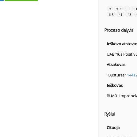
9
9.9
II
II.
II.5
41
43
Proceso dalyviai
Ieškovo atstova
UAB "Ius Positi
Atsakovas
"Busturas"
1441
Ieškovas
BUAB "Impronel
Ryšiai
Cituoja