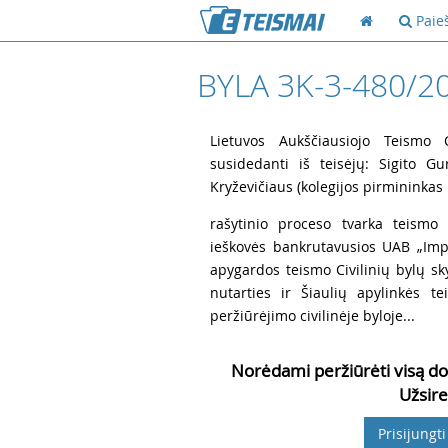
Paie
BYLA 3K-3-480/2
1
Lietuvos Aukščiausiojo Teismo Ci
susidedanti iš teisėjų: Sigito Gu
Kryževičiaus (kolegijos pirmininkas 
2
rašytinio proceso tvarka teismo 
ieškovės bankrutavusios UAB „Imp
apygardos teismo Civilinių bylų sk
nutarties ir Šiaulių apylinkės 
peržiūrėjimo civilinėje byloje...
Norėdami peržiūrėti visą do
Užsire
Prisijungti