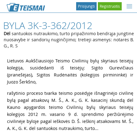
Prisijungti
Registruotis
BYLA 3K-3-362/2012
Dėl
santuokos nutraukimo, turto pripažinimo bendrąja jungtine
nuosavybe ir sandorių nuginčijimo; tretieji asmenys: notarės B.
G., R. S
1
Lietuvos Aukščiausiojo Teismo Civilinių bylų skyriaus teisėjų
kolegija, susidedanti iš teisėjų: Sigito Gurevičiaus
(pranešėjas), Sigitos Rudėnaitės (kolegijos pirmininkė) ir
Juozo Šerkšno,
2
rašytinio proceso tvarka teismo posėdyje išnagrinėjo civilinę
bylą pagal atsakovų M. Š., A. K., G. K. kasacinį skundą dėl
Kauno apygardos teismo Civilinių bylų skyriaus teisėjų
kolegijos 2012 m. vasario 9 d. sprendimo peržiūrėjimo
civilinėje byloje pagal ieškovės D. Š. ieškinį atsakovams M. Š.,
A. K., G. K. dėl santuokos nutraukimo, turto...