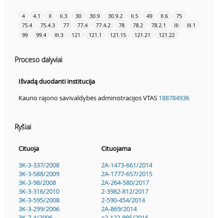
4
4.1
II
II.3
30
30.9
30.9.2
II.5
49
II.6
75
75.4
75.4.3
77
77.4
77.4.2
78
78.2
78.2.1
III
III.1
99
99.4
III.3
121
121.1
121.15
121.21
121.22
Proceso dalyviai
Išvadą duodanti institucija
Kauno rajono savivaldybės administracijos VTAS
188784936
Ryšiai
Cituoja
Cituojama
3K-3-337/2008
2A-1473-661/2014
3K-3-588/2009
2A-1777-657/2015
3K-3-98/2008
2A-264-580/2017
3K-3-316/2010
2-3982-812/2017
3K-3-595/2008
2-590-454/2014
3K-3-299/2006
2A-869/2014
3K-7-4/2006
e2-122-995/2016