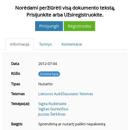
Norėdami peržiūrėti visą dokumento tekstą,
Prisijunkite arba Užsiregistruokite.
Prisijungti
Registruotis
Informacija
Turinys
Komentarai
Data
2012-07-04
Rūšis
Civilinė byla
Tipas
Nutartis
Teismas
Lietuvos Aukščiausiasis Teismas
Teisėjas(ai)
Sigita Rudėnaitė
Sigitas Gurevičius
Juozas Šerkšnas
Baigtis
Sprendimą ar nutartį palikti nepakeistą