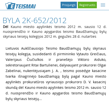
Prisijungti
Registruotis
BYLA 2K-652/2012
Dėl
Kauno miesto apylinkės teismo 2012 m. sausio 12 d.
nuosprendžio ir Kauno apygardos teismo Baudžiamųjų bylų
skyriaus teisėjų kolegijos 2012 m. gegužės 28 d. nutarties
1
Lietuvos Aukščiausiojo Teismo Baudžiamųjų bylų skyriaus
teisėjų kolegija, susidedanti iš pirmininko Vytauto Greičiaus,
Valerijaus Čiučiulkos ir pranešėjo Viktoro Aiduko,
sekretoriaujant Ritai Bartulienei, dalyvaujant prokurorei Olgai
Zabelinai, nukentėjusiajam J. A. , teismo posėdyje kasacine
tvarka išnagrinėjo baudžiamąją bylą pagal Kauno miesto
apylinkės prokuratūros vyriausiojo prokuroro D. V. kasacinį
skundą dėl Kauno miesto apylinkės teismo 2012 m. sausio 12
d. nuosprendžio ir Kauno apygardos teismo Baudžiamųjų
bylų skyriaus teisėjų...