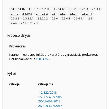
14
14.16
1
1.2
1.2.14
1.2.14.12
2
2.1
2.1.3
2.1.3.1
2.1.10
2.1.10.3
2.1.10.3.2
2.3
2.3.2
2.3.2.1
2.3.2.1.1
2.3.2.2
2.3.2.2.1
2.3.2.2.2
2.3.6
2.3.6.4
2.3.6.4.4
2.4
2.4.6
2.12
2.12.3
Proceso dalyviai
Prokuroras
Kauno miesto apylinkės prokuratūros vyriausiasis prokuroras
Darius Valkavičius
190743588
Ryšiai
Cituoja
Cituojama
1-2-322/2018
1A-305-487/2019
2K-23-697/2019
2K-145-697/2017