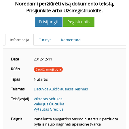
Norėdami peržiūrėti visą dokumento tekstą,
Prisijunkite arba Užsiregistruokite.
Prisijungti
Registruotis
Informacija
Turinys
Komentarai
Data
2012-12-11
Rūšis
Baudžiamoji byla
Tipas
Nutartis
Teismas
Lietuvos Aukščiausiasis Teismas
Teisėjas(ai)
Viktoras Aidukas
Valerijus Čiučiulka
Vytautas Greičius
Baigtis
Panaikinta apygardos teismo nutartis ir perduota
byla iš naujo nagrinėti apeliacine tvarka