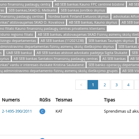
auno finansinių paslaugų centrą
AB SEB bankas Kauno FPC centrinė būstinė
AB SEB
ras
SEB bankas,SKAD G. Meškaitė
SEB bankas Joniškio skyrius
finansinių paslaugų centras
Nordea bank Finland Lietuvos skyrius
advokatas Alfon
ankas" atstovaujamas SKAD O. Kovaliova
AB SEB bankas, Kauno skyrius
AB SEB ban
no filialo Kauno finansinių paslaugų centras privatiems klientams
durio regiono filialo
AB SEB bankas, atstovaujamas SKAD Fizinių asmenų skolų išieš
 lizingo departamentas
AB SEB bankas (112021238)
SEB bankas Tauragės skyrius
administravimo departamentas fizinių asmenų skolų išieškojimo skyrius
SEB bankas a
s
UAB SEB bankui
AB SEB bankas atstovė advokato padėjėja Sigita Stukaitė
SEB 
kyrius
AB SEB bankas Santakos finansinių paslaugų centras
AS SEB bankas
AB S
nkas" vardu ir interesais dvokatė Kristina Saukalienė
SEB banko operacijų depertam
tų administravimo departamento fizinių asmenų skolų išieškojimo grupės
AB SEB Vi
1
2
3
4
<
Numeris
Rūšis
Teismas
Tipas
2-1495-390/2011
KAT
Sprendimas už aki
C