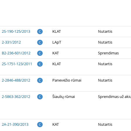
2S-190-125/2013
KLAT
Nutartis
C
2-331/2012
LApT
Nutartis
C
B2-236-601/2012
KAT
Sprendimas
C
2S-1751-123/2011
KLAT
Nutartis
C
2-2846-488/2012
Panevėžio rūmai
Nutartis
C
2-5863-362/2012
Šiaulių rūmai
Sprendimas už aki
C
2A-21-390/2013
KAT
Nutartis
C