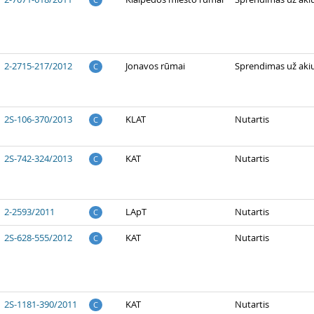
2-2715-217/2012
Jonavos rūmai
Sprendimas už aki
C
2S-106-370/2013
KLAT
Nutartis
C
2S-742-324/2013
KAT
Nutartis
C
2-2593/2011
LApT
Nutartis
C
2S-628-555/2012
KAT
Nutartis
C
2S-1181-390/2011
KAT
Nutartis
C