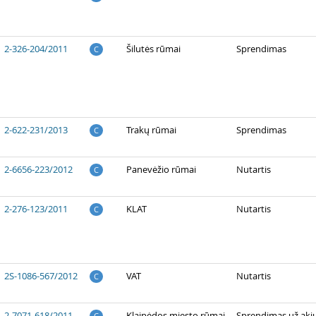
2-326-204/2011
Šilutės rūmai
Sprendimas
C
2-622-231/2013
Trakų rūmai
Sprendimas
C
2-6656-223/2012
Panevėžio rūmai
Nutartis
C
2-276-123/2011
KLAT
Nutartis
C
2S-1086-567/2012
VAT
Nutartis
C
2-7071-618/2011
Klaipėdos miesto rūmai
Sprendimas už aki
C