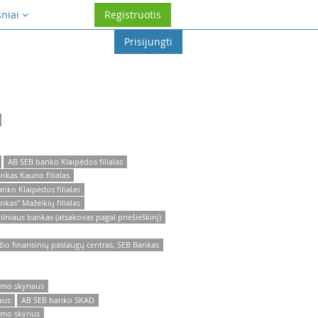
sniai
Registruotis
Prisijungti
AB SEB banko Klaipėdos filialas
nkas Kauno filialas
nko Klaipėdos filialas
nkas" Mažeikių filialas
ilniaus bankas (atsakovas pagal priešieškinį)
io finansinių paslaugų centras, SEB Bankas
imo skyriaus
aus
AB SEB banko SKAD
imo skyrius