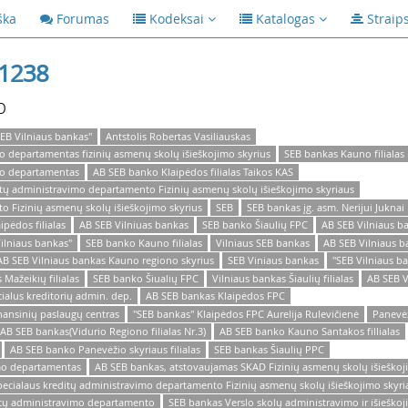
ška
Forumas
Kodeksai
Katalogas
Straip
1238
p
EB Vilniaus bankas"
Antstolis Robertas Vasiliauskas
o departamentas fizinių asmenų skolų išieškojimo skyrius
SEB bankas Kauno filialas
mo departamentas
AB SEB banko Klaipėdos filialas Taikos KAS
tų administravimo departamento Fizinių asmenų skolų išieškojimo skyriaus
o Fizinių asmenų skolų išieškojimo skyrius
SEB
SEB bankas įg. asm. Nerijui Juknai
pėdos filialas
AB SEB Vilniuas bankas
SEB banko Šiaulių FPC
AB SEB Vilniaus ba
Vilniaus bankas"
SEB banko Kauno filialas
Vilniaus SEB bankas
AB SEB Vilniaus ba
AB SEB Vilniaus bankas Kauno regiono skyrius
SEB Viniaus bankas
"SEB Vilniaus ba
Mažeikių filialas
SEB banko Šiualių FPC
Vilniaus bankas Šiaulių filialas
AB SEB V
alus kreditorių admin. dep.
AB SEB bankas Klaipėdos FPC
inansinių paslaugų centras
"SEB bankas" Klaipėdos FPC Aurelija Rulevičienė
Panevėž
AB SEB bankas(Vidurio Regiono filialas Nr.3)
AB SEB banko Kauno Santakos fillialas
AB SEB banko Panevėžio skyriaus filialas
SEB bankas Šiaulių PPC
mo departamentas
AB SEB bankas, atstovaujamas SKAD Fizinių asmenų skolų išieškoj
ecialaus kreditų administravimo departamento Fizinių asmenų skolų išieškojimo skyri
itų administravimo departamento
SEB bankas Verslo skolų administravimo ir išieškoj