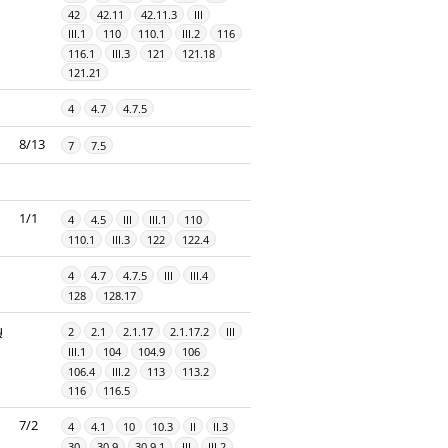
42
42.11
42.11.3
III
III.1
110
110.1
III.2
116
116.1
III.3
121
121.18
121.21
4
4.7
4.7.5
8/13
7
7.5
1/1
4
4.5
III
III.1
110
110.1
III.3
122
122.4
4
4.7
4.7.5
III
III.4
128
128.17
ų
2
2.1
2.1.17
2.1.17.2
III
III.1
104
104.9
106
106.4
III.2
113
113.2
116
116.5
7/2
4
4.1
10
10.3
II
II.3
30
30.9
30.9.1
III
III.2