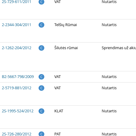
2S-729-611/2011
VAT
Nutartis
C
2-2344-304/2011
Telšių Rūmai
Nutartis
C
2-1262-204/2012
Šilutės rūmai
Sprendimas už aki
C
B2-5667-798/2009
VAT
Nutartis
C
2-5719-881/2012
VAT
Nutartis
C
2S-1995-524/2012
KLAT
Nutartis
C
2S-726-280/2012
PAT
Nutartis
C