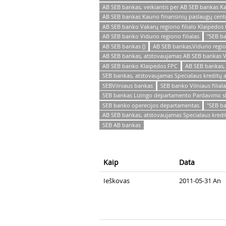
AB SEB bankas, veikiantis per AB SEB bankas K
AB SEB bankas Kauno finansinių paslaugų cent
AB SEB banko Vakarų regiono filialo Klaipėdos 
AB SEB banko Vidurio regiono filialas
"SEB b
AB SEB bankas ()
AB SEB bankas,Vidurio regio
AB SEB bankas, atstovaujamas AB SEB bankas Vi
AB SEB banko Klaipėdos FPC
AB SEB bankas,
SEB bankas, atstovaujamas Specialaus kreditų 
SEBVilniaus bankas
SEB banko Vilniaus filiala
SEB bankas Lizingo departamento Pardavimo s
SEB banko operecijos departamentas
"SEB ba
AB SEB bankas, atstovaujamas Specialaus kredi
SEB AB bankas
Kaip
Data
Ieškovas
2011-05-31 An