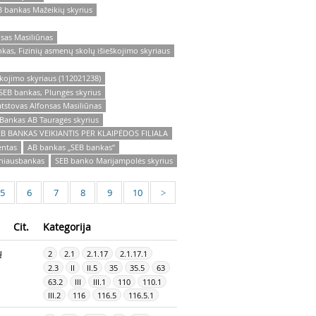
 bankas Mažeikių skyrius
sas Masiliūnas
kas, Fizinių asmenų skolų išieškojimo skyriaus
kojimo skyriaus (112021238)
SEB bankas, Plungės skyrius
tstovas Alfonsas Masiliūnas
Bankas AB Tauragės skyrius
EB BANKAS VEIKIANTIS PER KLAIPĖDOS FILIALA
entas
AB bankas „SEB bankas“
lniausbankas
SEB banko Marijampolės skyrius
5
6
7
8
9
10
>
Cit.
Kategorija
ų
2
2.1
2.1.17
2.1.17.1
2.3
II
II.5
35
35.5
63
63.2
III
III.1
110
110.1
III.2
116
116.5
116.5.1