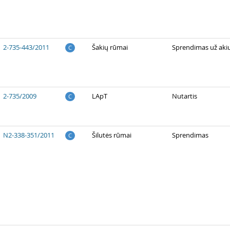
2-735-443/2011
Šakių rūmai
Sprendimas už aki
C
2-735/2009
LApT
Nutartis
C
N2-338-351/2011
Šilutės rūmai
Sprendimas
C