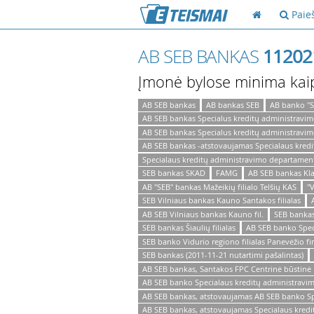
Paie
AB SEB BANKAS
11202
Įmonė bylose minima kai
AB SEB bankas
AB bankas SEB
AB banko "S
AB SEB bankas Specialus kreditų administravim
AB SEB bankas Specialus kreditų administravi
AB SEB bankas -atstovaujamas Specialaus kredi
Specialaus kreditų administravimo departament
SEB bankas SKAD
FAMG
AB SEB bankas Klai
AB "SEB" bankas Mažeikių filialo Telšių KAS
"
SEB Vilniaus bankas Kauno Santakos filialas
AB SEB Vilniaus bankas Kauno fil.
SEB bankas 
SEB bankas Šiaulių filialas
AB SEB banko Speci
SEB banko Vidurio regiono filialas Panevėžio f
SEB bankas (2011-11-21 nutartimi pašalintas)
AB SEB bankas, Santakos FPC Centrinė būstinė
AB SEB banko Specialaus kreditų administravi
AB SEB bankas, atstovaujamas AB SEB banko Sp
AB SEB bankas, atstovaujamas Specialaus kred