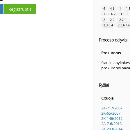
4
4.8
1
1.
Registruotis
1.1.8.6.2
1.1.9
2
2.2
2.2.4
2.3.6.4
2.3.6.4.6
Proceso dalyviai
Prokuroras
Šiaulių apylinkė
prokurorės pava
Ryšiai
Cituoja
2K-717/2007
2K-65/2007
2K-146/2012
2A-7-6/2013
2K-203/2014