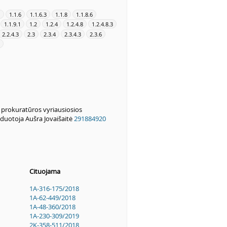
1
1.1.6
1.1.6.3
1.1.8
1.1.8.6
1.1.9.1
1.2
1.2.4
1.2.4.8
1.2.4.8.3
2.2.4.3
2.3
2.3.4
2.3.4.3
2.3.6
s prokuratūros vyriausiosios
duotoja Aušra Jovaišaitė
291884920
Cituojama
1A-316-175/2018
1A-62-449/2018
1A-48-360/2018
1A-230-309/2019
2K-358-511/2018