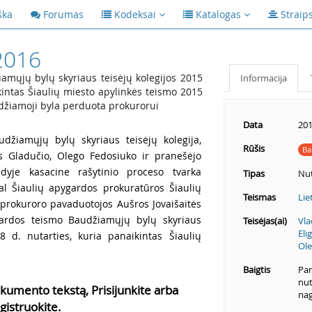
ška
Forumas
Kodeksai
Katalogas
Straip
2016
mųjų bylų skyriaus teisėjų kolegijos 2015
Informacija
ikintas Šiaulių miesto apylinkės teismo 2015
džiamoji byla perduota prokurorui
Data
201
udžiamųjų bylų skyriaus teisėjų kolegija,
Rūšis
Ba
us Gladučio, Olego Fedosiuko ir pranešėjo
dyje kasacine rašytinio proceso tvarka
Tipas
Nut
al Šiaulių apygardos prokuratūros Šiaulių
Teismas
Lie
 prokuroro pavaduotojos Aušros Jovaišaitės
gardos teismo Baudžiamųjų bylų skyriaus
Teisėjas(ai)
Vla
Eli
8 d. nutarties, kuria panaikintas Šiaulių
Ole
Baigtis
Pan
nut
kumento tekstą, Prisijunkite arba
nag
gistruokite.