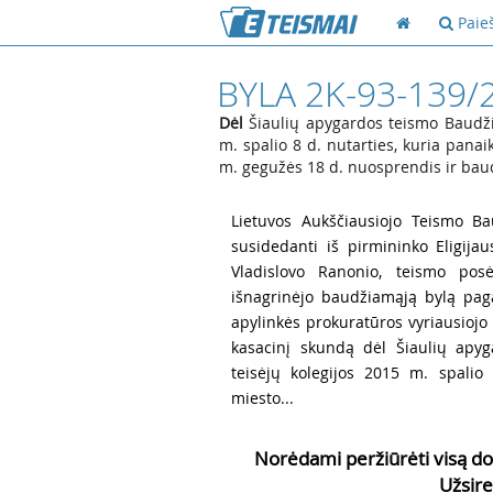
Paie
BYLA 2K-93-139/
Dėl
Šiaulių apygardos teismo Baudžia
m. spalio 8 d. nutarties, kuria pana
m. gegužės 18 d. nuosprendis ir bau
1
Lietuvos Aukščiausiojo Teismo Ba
susidedanti iš pirmininko Eligija
Vladislovo Ranonio, teismo posė
išnagrinėjo baudžiamąją bylą pag
apylinkės prokuratūros vyriausiojo
kasacinį skundą dėl Šiaulių apy
teisėjų kolegijos 2015 m. spalio 
miesto...
Norėdami peržiūrėti visą do
Užsire