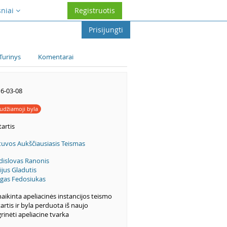
sniai
Registruotis
Prisijungti
Turinys
Komentarai
6-03-08
udžiamoji byla
artis
tuvos Aukščiausiasis Teismas
dislovas Ranonis
gijus Gladutis
gas Fedosiukas
aikinta apeliacinės instancijos teismo
artis ir byla perduota iš naujo
rinėti apeliacine tvarka