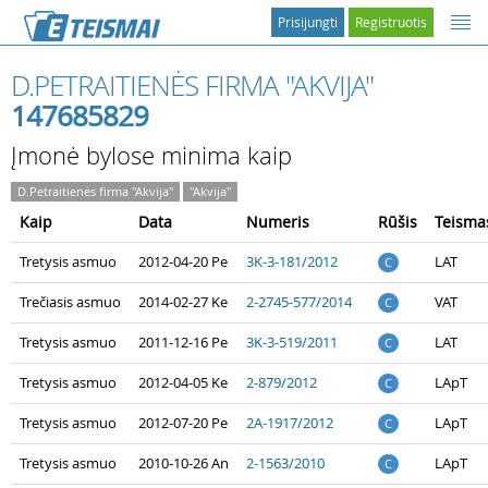
Prisijungti
Registruotis
D.PETRAITIENĖS FIRMA "AKVIJA"
147685829
Įmonė bylose minima kaip
D.Petraitienės firma "Akvija"
"Akvija"
Kaip
Data
Numeris
Rūšis
Teisma
Tretysis asmuo
2012-04-20 Pe
3K-3-181/2012
LAT
C
Trečiasis asmuo
2014-02-27 Ke
2-2745-577/2014
VAT
C
Tretysis asmuo
2011-12-16 Pe
3K-3-519/2011
LAT
C
Tretysis asmuo
2012-04-05 Ke
2-879/2012
LApT
C
Tretysis asmuo
2012-07-20 Pe
2A-1917/2012
LApT
C
Tretysis asmuo
2010-10-26 An
2-1563/2010
LApT
C