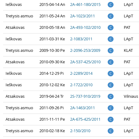
Ieškovas
2015-04-14 An
2A-461-180/2015
LApT
C
Tretysis asmuo
2011-05-24 An
2A-1023/2011
LApT
C
Atsakovas
2010-05-18 An
2A-493-102/2010
PAT
C
Ieškovas
2011-03-31 Ke
2-1083/2011
LApT
C
Tretysis asmuo
2009-10-30 Pe
2-2096-253/2009
KLAT
C
Atsakovas
2010-09-30 Ke
2A-537-425/2010
PAT
C
Ieškovas
2014-12-29 Pi
2-2289/2014
LApT
C
Ieškovas
2010-12-02 Ke
2-1722/2010
LApT
C
Atsakovas
2019-04-24 Tr
2S-737-910/2019
Vilniau
C
Tretysis asmuo
2011-09-26 Pi
2A-1463/2011
LApT
C
Atsakovas
2011-11-11 Pe
2A-675-425/2011
PAT
C
Tretysis asmuo
2010-02-18 Ke
2-150/2010
LApT
C