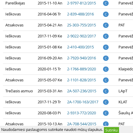
Pareiškėjas
2015-11-10 An
2-9797-812/2015
Panevėž
C
Ieškovas
2016-04-06 Tr
2-839-488/2016
Panevėž
C
Atsakovas
2015-04-21 An
2S-303-755/2015
PAT
C
Ieškovas
2017-11-09 Ke
2-9022-902/2017
Panevėž
C
Ieškovas
2015-01-08 Ke
2-410-400/2015
Panevėž
C
Ieškovas
2016-09-20 An
2-7920-940/2016
Panevėž
C
Ieškovas
2020-01-15 Tr
2-1766-889/2020
Klaipėd
C
Atsakovas
2015-05-07 Ke
2-1101-828/2015
Panevėž
C
Trečiasis asmuo
2015-03-31 An
2A-507-236/2015
LApT
C
Ieškovas
2017-11-29 Tr
2A-1700-163/2017
KLAT
C
Ieškovas
2020-08-03 Pi
2-9313-772/2020
Šiaulių 
C
Atsakovas
2015-10-13 An
2A-708-544/2015
PAT
C
Naudodamiesi paslaugomis sutinkate naudoti mūsų slapukus.
Sutinku