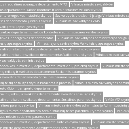
atos ir socialinės apsaugos departamento VTAT
VIlnaius miesto savivaldybė
rkos departamento kalbos kontrolės ir administracinės veiklos skyrius
to energetikos ir statinių skyrius
Savivaldybės biudžetinė įstaiga Vilniaus miesto s
isės departamento juridinis skyrius
Vilniaus m. savivaldybės VTAS
Vaikų teisių apsaugos skyrius
s tvarkos departamento kalbos kontrolės ir administracinės veiklos skyrius
plinkos ir energetikos departamentas
Vilniaus m. savivaldybės administracijos saugau
tesių apsaugos skyrius
Vilniaus rajono savivaldybės Vaiko teisių apsaugos skyrius
cialinių reikalų ir sveikatos departamento Socialinių išmokų skyrius
ialinių reikalų ir sveikatos departamentas Vaiko teisių skyrius
Vilniaus miesto saviv
o savivaldybės administracijos
onomikos ir investicijų departamento Investicinių projektų skyrius
Vilniaus miesto s
inių reikalų ir sveikatos departamento Socialinės paramos skyrius
 ir sveikatos departamento Socialinės paramos skyrius
ikų teisių apsaugos skyrius Pašalintas iš proceso
Vilniaus miesto savivaldybės adminis
iesto ūkio ir transporto departamentas
cialinių rekalų ir sveikatos departamento sveikatos apsaugos skyrius
ialinių reikalų ir sveikatos departamentas Socialinės paramos skyrius
VMSA VTA skyri
ialinės paramos skyrius
Vilniaus miesto savivaldybės administracija Administracinių
augaus miesto departamento Administracinių teisės pažeidimų tyrimo skyrius
Vilniaus
iaus miesto socialinės paramos centro
konomikos ir investicijų departamento Turto valdymo skyrius
Vilniaus miesto savival
aus miesto departamento Administracinės pažeidimų tyrimo skyrius