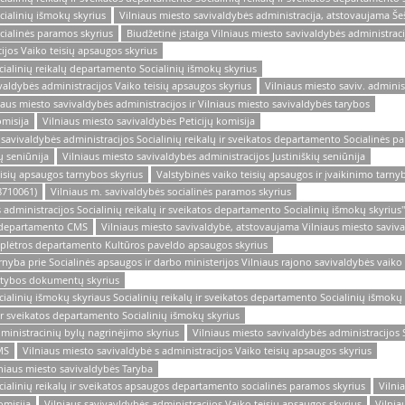
cialinių išmokų skyrius
Vilniaus miesto savivaldybės administracija, atstovaujama Še
cialinės paramos skyrius
Biudžetinė įstaiga Vilniaus miesto savivaldybės administraci
ijos Vaiko teisių apsaugos skyrius
cialinių reikalų departamento Socialinių išmokų skyrius
vivaldybės administracijos Vaiko teisių apsaugos skyrius
Vilniaus miesto saviv. adminis
aus miesto savivaldybės administracijos ir Vilniaus miesto savivaldybės tarybos
omisija
Vilniaus miesto savivaldybės Peticijų komisija
 savivaldybės administracijos Socialinių reikalų ir sveikatos departamento Socialinės p
ų seniūnija
Vilniaus miesto savivaldybės administracijos Justiniškių seniūnija
eisių apsaugos tarnybos skyrius
Valstybinės vaiko teisių apsaugos ir įvaikinimo tarnyb
8710061)
Vilniaus m. savivaldybės socialinės paramos skyrius
 administracijos Socialinių reikalų ir sveikatos departamento Socialinių išmokų skyrius"
ės departamento CMS
Vilniaus miesto savivaldybė, atstovaujama Vilniaus miesto saviv
o plėtros departamento Kultūros paveldo apsaugos skyrius
arnyba prie Socialinės apsaugos ir darbo ministerijos Vilniaus rajono savivaldybės vaiko
tatybos dokumentų skyrius
cialinių išmokų skyriaus Socialinių reikalų ir sveikatos departamento Socialinių išmokų
 ir sveikatos departamento Socialinių išmokų skyrius
ministracinių bylų nagrinėjimo skyrius
Vilniaus miesto savivaldybės administracijos 
MS
Vilniaus miesto savivaldybė s administracijos Vaiko teisių apsaugos skyrius
lniaus miesto savivaldybės Taryba
cialinių reikalų ir sveikatos apsaugos departamento socialinės paramos skyrius
Vilni
omisija
Vilniaus savivavldybės administracijos Vaiko teisių apsaugos skyrius
Vilnia