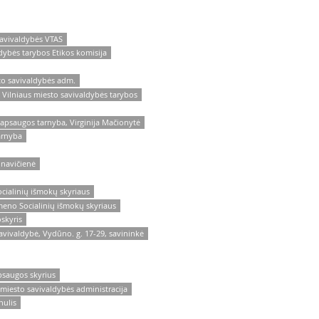
savivaldybės VTAS
dybės tarybos Etikos komisija
to savivaldybės adm.
 Vilniaus miesto savivaldybės tarybos
ų apsaugos tarnyba, Virginija Mačionytė
arnyba
unavičienė
ocialinių išmokų skyriaus
ameno Socialinių išmokų skyriaus
skyris
avivaldybė, Vydūno. g. 17-29, savininkė
apsaugos skyrius
 miesto savivaldybės administracija
nulis