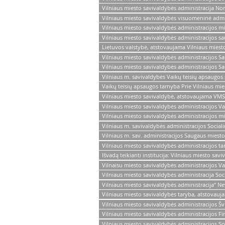
Vilniaus miesto savivaldybės administracija N
Vilniaus miesto savivaldybės visuomeninė admin
Vilniaus miesto savivaldybės administracijos m
Vilniaus miesto savivaldybės administracijos s
Lietuvos valstybė, atstovaujama Vilniaus miesto
Vilniaus miesto savivaldybės administracijos S
Vilniaus miesto savivaldybės administracijos S
Vilniaus m. savivaldybės Vaikų teisių apsaugos
Vaikų teisių apsaugos tarnyba Prie Vilniaus mi
Vilniaus miesto savivaldybė, atstovaujama VMS
Vilniaus miesto savivaldybės administracijos Vai
Vilniaus miesto savivaldybės administracijos 
Vilniaus m. savivaldybės administracijos Social
Vilniaus m. sav. administracijos Saugaus miest
Vilniaus miesto savivaldybės administracijos ta
Išvadą teikianti institucija: Vilniaus miesto sav
Vilnaisu miesto savivaldybės administracijos Va
Vilniaus miesto savivaldybės administracija Soc
Vilniaus miesto savivaldybės administracija“ N
Vilniaus miesto savivaldybės taryba, atstovauj
Vilniaus miesto savivaldybės administracijos Š
Vilniaus miesto savivaldybės administracijos 
Vilniaus miesto savivaldybės administracijos So