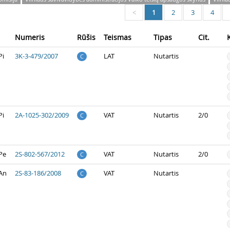
1
2
3
4
<
Numeris
Rūšis
Teismas
Tipas
Cit.
Pi
3K-3-479/2007
LAT
Nutartis
C
Pi
2A-1025-302/2009
VAT
Nutartis
2/0
C
Pe
2S-802-567/2012
VAT
Nutartis
2/0
C
 An
2S-83-186/2008
VAT
Nutartis
C