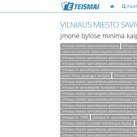
Paie
VILNIAUS MIESTO SAV
Įmonė bylose minima kai
Vilniaus miesto savivaldybės taryba
Vilniaus
Lietuvos valstybė, atstovaujama Valstybinės ter
Vilniaus miesto savivaldybės administracijos So
Vilniaus miesto savivaldybės administracijos V
Vilniaus m.savivaldybės administracijos miesto
Vaiko teisių apsaugos tarnyba
Vilniaus miest
Vilniaus miesto savivaldybės administracijos Te
Vilniaus m savivaldybės Sveikatos ir socialinė
Vilniaus miesto savivaldybės administracijos S
Vilniaus miesto savivaldybės administracijos Civ
Vilniaus miesto savivaldybės administracijos So
Vilniaus miesto savivaldybės administracijos so
Vilniaus m. VTAS
Vilniaus m. savivaldybė, at
Vilniaus miesto Civilinės metrikacijos skyrius
Vilniaus miesto savivalsybės administracijos Va
Vilniaus miesto savivaldybės administracijos M