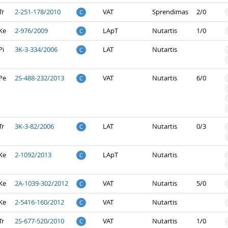
Tr
2-251-178/2010
VAT
Sprendimas
2/0
C
Ke
2-976/2009
LApT
Nutartis
1/0
C
Pi
3K-3-334/2006
LAT
Nutartis
C
Pe
2S-488-232/2013
VAT
Nutartis
6/0
C
Tr
3K-3-82/2006
LAT
Nutartis
0/3
C
Ke
2-1092/2013
LApT
Nutartis
C
Ke
2A-1039-302/2012
VAT
Nutartis
5/0
C
Ke
2-5416-160/2012
VAT
Nutartis
C
Tr
2S-677-520/2010
VAT
Nutartis
1/0
C