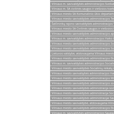
Vilniaus m. savivaldybės administracijos Sveik
Vilniaus m. SA civilinės saugos ir viešosios tva
Vilniaus miesto SA Komunalinio ūkio departamen
Vilniaus miesto savivaldybės administracijos Te
Šalčininkų rajono savivaldybės administracijos 
Vilniaus miesto SA Civilinės saugos ir viešosio
Vilniaus miesto savivaldybės administracijos a
Vilniaus m. savivaldybės administracijos Vaiko 
Vilniaus miesto savivaldybės administracijos So
Vilniaus miesto savivaldybės administracijos Soc
Lietuvos valstybė, atstovaujama Vilniaus miest
Vilniaus miesto savivaldybės administracijos Ek
Vilniaus m. savivaldybės administracijos Social
Vilniaus miesto savivaldybės Socialinių reikalų
Vilniaus miesto savivalsybės administracijos Va
Vilniaus miesto savivaldybės administracijos M
Vilniaus miesto savivaldybės administracijos so
Vilniaus miesto savivaldybės administracija soc
Vilniaus miesto savivaldybės administracija Soc
Vilniaus miesto savivaldybės administracijai S
Vilniaus miesto savivaldybė, atstovaujama Viln
Vilniaus miesto savivaldybės administracijos E
Vilniaus m. savivaldybės administracijos Saug