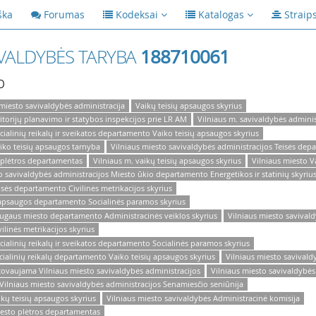
ška
Forumas
Kodeksai
Katalogas
Straip
IVALDYBĖS TARYBA
188710061
p
 miesto savivaldybės administracija
Vaikų teisių apsaugos skyrius
itorijų planavimo ir statybos inspekcijos prie LR AM
Vilniaus m. savivaldybės adminis
cialinių reikalų ir sveikatos departamento Vaiko teisių apsaugos skyrius
aiko teisių apsaugos tarnyba
Vilniaus miesto savivaldybės administracijos Teisės dep
 plėtros departamentas
Vilniaus m. vaikų teisių apsaugos skyrius
Vilniaus miesto V
o savivaldybės administracijos Miesto ūkio departamento Energetikos ir statinių skyriu
isės departamento Civilinės metrikacijos skyrius
s apsaugos departamento Socialinės paramos skyrius
augaus miesto departamento Administracinės veiklos skyrius
Vilniaus miesto savival
ilinės metrikacijos skyrius
cialinių reikalų ir sveikatos departamento Socialinės paramos skyrius
cialinių reikalų departamento Vaiko teisių apsaugos skyrius
Vilniaus miesto savivald
stovaujama Vilniaus miesto savivaldybės administracijos
Vilniaus miesto savivaldybė
Vilniaus miesto savivaldybės administracijos Senamiesčio seniūnija
ikų teisių apsaugos skyrius
Vilniaus miesto savivaldybės Administracinė komisija
iesto plėtros departamentas