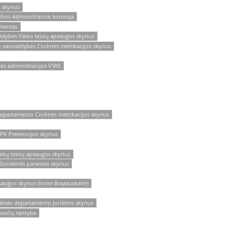
 skyrius
ybos Administracinė komisija
amentas
aldybės Vaiko teisių apsaugos skyrius
 savivaldybės Civilinės metrikacijos skyrius
bės administracijos VTAS
departamento Civilinės metrikacijos skyrius
1PK Prevencijos skyrius
ikų teisių apsaugos skyrius
 Socialinės paramos skyrius
saugos skyrius (Indrė Brazauskaitė)
eisės departamento Juridinis skyrius
kesčių tarnyba