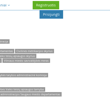
sniai
Registruotis
Prisijungti
tracija
artamentas
Civilinės metrikacijos skyrius
aiko teisių apsaugos skyrius
s
Vilniaus miesto savivaldybės meras
dybės tarybos administracinė komisija
ybės Vaiko teisių apsaugos tarnyba
s administracijos Saugaus miesto departamentas