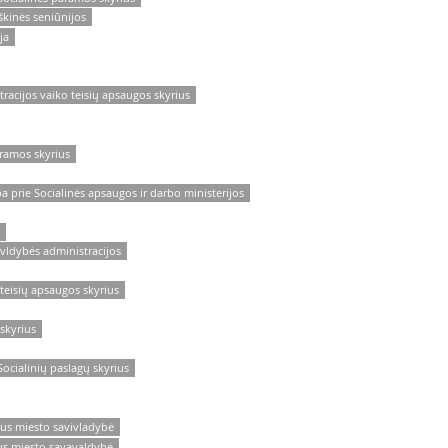
škinės seniūnijos
ja
tracijos vaiko teisių apsaugos skyrius
aramos skyrius
a prie Socialinės apsaugos ir darbo ministerijos
avldybės administracijos
 teisių apsaugos skyrius
 skyrius
Socialinių paslagų skyrius
aus miesto savivladybė
us miesto savavaldybė