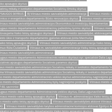
aiko apsaugos skyrius
ialinių reikalų ir sveikatos departamentas Socialinių išmokų skyrius
Ų APSAUGOS SKYRIUS
BĮ Vilniaus miesto savivaldybės administracija
Vilniaus miesto 
linkos ir energetikos departamento Būsto renovacijos skyrius
Vilniaus miesto savival
ilniaus miesto savivaldybės administracijos Ekonomikos ir investicijų departamentas
Saugaus miesto departamento Administracinių pažeidimų tyrimo skyrius
Vilniaus mies
tstovaujama Vaiko teisių apsaugos skyriaus
Vilniaus miesto savivaldybė, atstovaujama
esto ūkio ir transporto departamento įgaliotas atstovas Jolita Marchulija
aiko teisių apsaugos skyrius
Vilniaus miesto savivaldybės administracija Vaiko teisi
asmuo Rūta Čiuladaitė
Vilniaus m. savivaldybės administracija Vaikų teisių apsaugos t
ilniaus miesto savivaldybės administracija
augaus miesto departamento Administracinės veiklos skyriaus vyr. specialistė Dalia Lag
ocialinės apsaugos departamento Socialinės paramos skyrius
aus miesto savivaldybės administracijos Socialinių reikalų ir sveikatos departamento S
ma Vilniaus miesto savivaldybės administracijos Socialinių reikalų ir sveikatos depart
us miesto departamento administracinės veiklos skyrius administarcinių nagrinėjimo po
aus miesto departamento Administracinių bylų nagrinėjimo poskyris
Vilniaus miesto s
7-60, savininkė
augaus miesto departamento Administracinės veiklos skyrius, Dalia Lagunavičienė
lniaus miesto vaiko teisių apsaugos skyrius
Vilniaus m. administracijos Vaiko teisių 
us miesto vaiko teisių apsaugos skyrius
Vilniaus miesto savivaldybės atstovė Vilniaus
TAS
Vilniaus miesto savivaldybės tarybos administracinė komisijos atstovas Egidijus A
eikatos ir socialinių reikalų departamento Vaiko teisių apsaugos skyrius