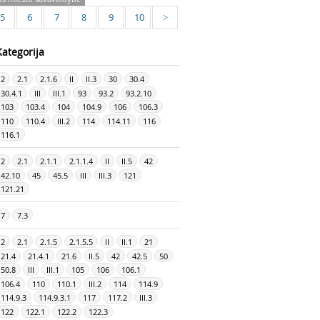
5
6
7
8
9
10
>
Kategorija
2
2.1
2.1.6
II
II.3
30
30.4
30.4.1
III
III.1
93
93.2
93.2.10
103
103.4
104
104.9
106
106.3
110
110.4
III.2
114
114.11
116
116.1
2
2.1
2.1.1
2.1.1.4
II
II.5
42
42.10
45
45.5
III
III.3
121
121.21
7
7.3
2
2.1
2.1.5
2.1.5.5
II
II.1
21
21.4
21.4.1
21.6
II.5
42
42.5
50
50.8
III
III.1
105
106
106.1
106.4
110
110.1
III.2
114
114.9
114.9.3
114.9.3.1
117
117.2
III.3
122
122.1
122.2
122.3