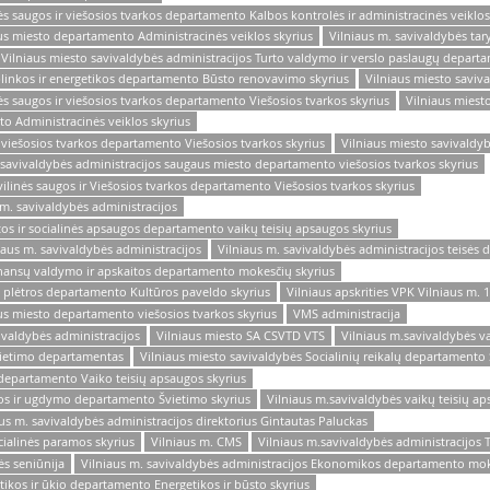
nės saugos ir viešosios tvarkos departamento Kalbos kontrolės ir administracinės veiklos
us miesto departamento Administracinės veiklos skyrius
Vilniaus m. savivaldybės tar
Vilniaus miesto savivaldybės administracijos Turto valdymo ir verslo paslaugų depart
plinkos ir energetikos departamento Būsto renovavimo skyrius
Vilniaus miesto saviv
nės saugos ir viešosios tvarkos departamento Viešosios tvarkos skyrius
Vilniaus miesto
o Administracinės veiklos skyrius
r viešosios tvarkos departamento Viešosios tvarkos skyrius
Vilniaus miesto savivaldy
 savivaldybės administracijos saugaus miesto departamento viešosios tvarkos skyrius
vilinės saugos ir Viešosios tvarkos departamento Viešosios tvarkos skyrius
 m. savivaldybės administracijos
tos ir socialinės apsaugos departamento vaikų teisių apsaugos skyrius
iaus m. savivaldybės administracijos
Vilniaus m. savivaldybės administracijos teisės 
Finansų valdymo ir apskaitos departamento mokesčių skyrius
o plėtros departamento Kultūros paveldo skyrius
Vilniaus apskrities VPK Vilniaus m. 
us miesto departamento viešosios tvarkos skyrius
VMS administracija
ivaldybės administracijos
Vilniaus miesto SA CSVTD VTS
Vilniaus m.savivaldybės va
Švietimo departamentas
Vilniaus miesto savivaldybės Socialinių reikalų departamento
ų departamento Vaiko teisių apsaugos skyrius
ros ir ugdymo departamento Švietimo skyrius
Vilniaus m.savivaldybės vaikų teisių ap
aus m. savivaldybės administracijos direktorius Gintautas Paluckas
cialinės paramos skyrius
Vilniaus m. CMS
Vilniaus m.savivaldybės administracijos T
ės seniūnija
Vilniaus m. savivaldybės administracijos Ekonomikos departamento mo
tikos ir ūkio departamento Energetikos ir būsto skyrius