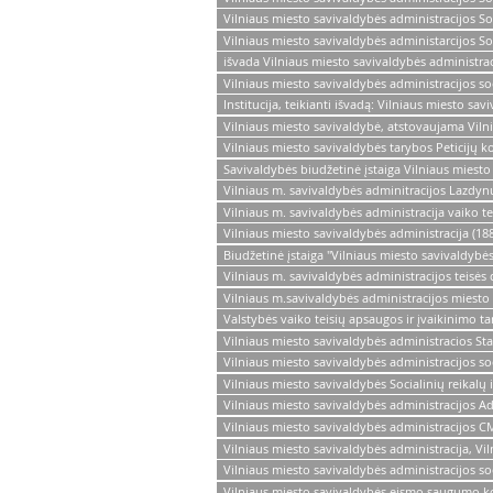
Vilniaus miesto savivaldybės administracijos So
Vilniaus miesto savivaldybės administarcijos So
išvada Vilniaus miesto savivaldybės administrac
Vilniaus miesto savivaldybės administracijos so
Institucija, teikianti išvadą: Vilniaus miesto sa
Vilniaus miesto savivaldybė, atstovaujama Vilni
Vilniaus miesto savivaldybės tarybos Peticijų k
Savivaldybės biudžetinė įstaiga Vilniaus miesto
Vilniaus m. savivaldybės adminitracijos Lazdyn
Vilniaus m. savivaldybės administracija vaiko t
Vilniaus miesto savivaldybės administracija (18
Biudžetinė įstaiga "Vilniaus miesto savivaldybės
Vilniaus m. savivaldybės administracijos teis
Vilniaus m.savivaldybės administracijos miest
Valstybės vaiko teisių apsaugos ir įvaikinimo t
Vilniaus miesto savivaldybės administracios S
Vilniaus miesto savivaldybės administracijos so
Vilniaus miesto savivaldybės Socialinių reikalų
Vilniaus miesto savivaldybės administracijos Ad
Vilniaus miesto savivaldybės administracijos C
Vilniaus miesto savivaldybės administracija, Vi
Vilniaus miesto savivaldybės administracijos so
Vilniaus miesto savivaldybės eismo saugumo k