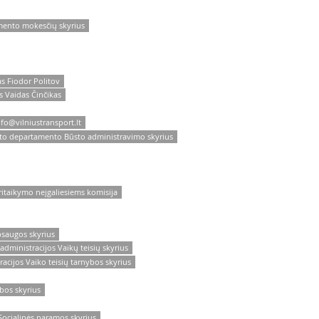
amento mokesčių skyrius
as Fiodor Politov
s Vaidas Činčikas
nfo@vilniustransport.lt
orto departamento Būsto administravimo skyrius
ritaikymo neįgaliesiems komisija
psaugos skyrius
administracijos Vaikų teisių skyrius
acijos Vaiko teisių tarnybos skyrius
bos skyrius
 Socialinės paramos skyrius