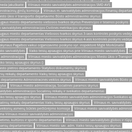
omeda Jakuškaitė
Vilniaus miesto savivaldybės administracijos SMD AVS
istracinių ginčų komisija
Vilniaus m. savivaldybės administracijos Finansų depart
iesto ūkio ir transporto departavimo Būsto administravimo skyrius
augaus miesto departamento viešosios tvarkos skyrius Prevencijos ir tesenos poskyris
 savivaldybės administracijos Civilinės metrikacijos skyriaus
augaus miesto departamentas Viešosios tvarkos skyrius 3-iasis kontrolės poskyris vedėj
augaus miesto departamentas Viešosios tvarkos skyrius 4-asis kontrolės poskyris vedėja
 skyriaus Pagalbos vaikui organizavimo poskyrio vyr. inspektorė Miglė Morkūnaitė
esto savivaldybės
Vaiko teisių apsaugos skyrius prie Vilniaus miesto savivaldybės
i
 administracijos
Vilniaus miesto savivaldybės administracijos Miesto ūkio ir Transp
ko teisių apsaugos skyrius ()
miesto plėtros departamento Statybos dokumentų skyrius
inių reikalų departamento Vaikų teisių apsaugos skyrius
o departamento Administracinės veiklos skyrius
Vilniaus miesto savivaldybės Būsto p
ryba
Vilniaus miesto administracija, Socialinės paramos skyrius
ivaldybės administracijos Socialinių reikalų ir sveikatos departamentas
iko teisių apsaugos skyrius
Vilniaus miesto savivaldybės administracijos Sveikatos a
ialinių reikalų departamentas Vaikų teisių apsaugos skyrius
Vilniaus m. savivaldybės 
eveiksnių asmenų būklės peržiūrėjimo komisija
Vilniaus miesto savivaldybės administr
ama Vilniaus miesto savivaldybės administracijos
vietimo, kultūros ir sporto departamentas
Vilniaus miesto savivaldybės globos ir rūpy
Finansų departamentas
Vilniaus miesto sav. adm. Vaiko teisių apsaugos skyrius
cialinių reikalų ir sveikatos departamento Socialinių reikalų ir sveikatos departamento