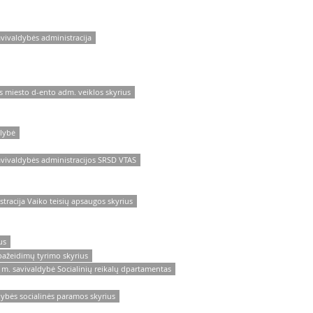
avivaldybės administracija
s miesto d-ento adm. veiklos skyrius
alybė
avivaldybės administracijos SRSD VTAS
tracija Vaiko teisių apsaugos skyrius
us
 pažeidimų tyrimo skyrius
 m. savivaldybė Socialinių reikalų dpartamentas
dybės socialinės paramos skyrius