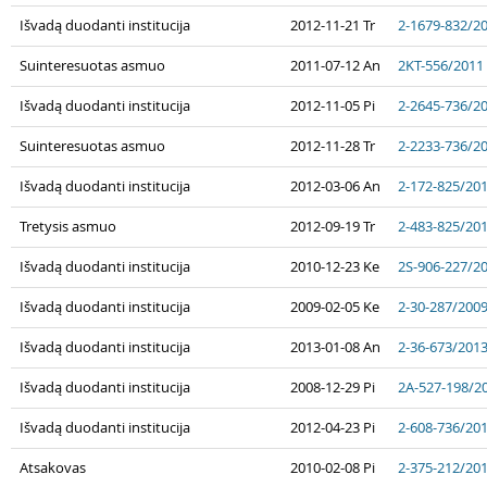
Išvadą duodanti institucija
2012-11-21 Tr
2-1679-832/2
Suinteresuotas asmuo
2011-07-12 An
2KT-556/2011
Išvadą duodanti institucija
2012-11-05 Pi
2-2645-736/2
Suinteresuotas asmuo
2012-11-28 Tr
2-2233-736/2
Išvadą duodanti institucija
2012-03-06 An
2-172-825/20
Tretysis asmuo
2012-09-19 Tr
2-483-825/20
Išvadą duodanti institucija
2010-12-23 Ke
2S-906-227/2
Išvadą duodanti institucija
2009-02-05 Ke
2-30-287/200
Išvadą duodanti institucija
2013-01-08 An
2-36-673/201
Išvadą duodanti institucija
2008-12-29 Pi
2A-527-198/2
Išvadą duodanti institucija
2012-04-23 Pi
2-608-736/20
Atsakovas
2010-02-08 Pi
2-375-212/20