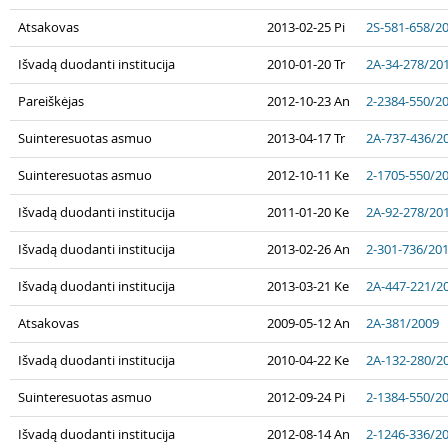
Atsakovas
2013-02-25 Pi
2S-581-658/2
Išvadą duodanti institucija
2010-01-20 Tr
2A-34-278/20
Pareiškėjas
2012-10-23 An
2-2384-550/2
Suinteresuotas asmuo
2013-04-17 Tr
2A-737-436/2
Suinteresuotas asmuo
2012-10-11 Ke
2-1705-550/2
Išvadą duodanti institucija
2011-01-20 Ke
2A-92-278/20
Išvadą duodanti institucija
2013-02-26 An
2-301-736/20
Išvadą duodanti institucija
2013-03-21 Ke
2A-447-221/2
Atsakovas
2009-05-12 An
2A-381/2009
Išvadą duodanti institucija
2010-04-22 Ke
2A-132-280/2
Suinteresuotas asmuo
2012-09-24 Pi
2-1384-550/2
Išvadą duodanti institucija
2012-08-14 An
2-1246-336/2