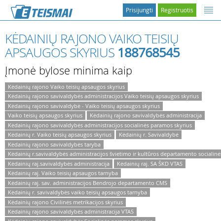
Prisijungti
Registruotis
KĖDAINIŲ RAJONO VAIKO TEISIŲ
APSAUGOS SKYRIUS
188768545
Įmonė bylose minima kaip
Kėdainių rajono Vaiko teisių apsaugos skyrius
Kėdainių rajono savivaldybės administracijos Vaiko teisių apsaugos skyrius
Kėdainių rajono savivaldybė - Vaiko teisių apsaugos skyrius
Vaiko teisių apsaugos skyrius
Kėdainių rajono savivaldybės administracija
Kėdainių rajono savivaldybės administracijos socialinės paramos skyrius
Kėdainių r. Vaiko teisių apsaugos skyrius
Kėdainių r. Savivaldybė
Kėdainių rajono savivaldybės taryba
Kėdainių r.savivaldybės administracijos švietimo ir kultūros departamento sociali
Kėdainių raj.savivaldybės administracija
Kėdainių raj. SA ŠKD VTAS
Kėdainių raj. Vaiko teisių apsaugos tarnyba
Kėdainių raj. sav. administracijos Bendrojo departamento CMS
Kėdainių r. savivaldybės vaiko teisių apsaugos tarnyba
Kėdainių rajono Civilinės metrikacijos skyrius
Kėdainių rajono savivaldybės administracija VTAS