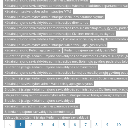
Kėdainių rajono savivaldybės Socialinės paramos skyrius
Kėdainių rajono savivaldybės administracijos švietimo ir kultūros departamento va
Kėdainių r. savivaldybės administracijos VTAS
Kėdainių r. savivaldybės administracijos socialinės paramos skyrius
Kėdainių rajono savivaldybės administracijos direktorius
Kėdainių rajono savivaldybės administracijos komisija medžiojamųjų gyvūnų padaryt
Kėdainių rajono savivaldybės administracijos Civilinės metrikacijos skyrius
Kėdainių rajono savivaldybės švietimo, kultūros ir socialinių reikalų departamento 
Kėdainių r. savivaldybės administracijos Vaiko teisių apsugos skyrius
Kėdainių rajono Pelėdnagių seniūnija
Kėdainių rajono savivaldybės VTAS
Biudžetinė įstaiga Kėdainių rajono savivaldybės administracijos vaiko teisių apsaug
Kėdainių rajono savivaldybės administracijos medžiojamųjų gyvūnų padarytos žalo
Biudžetinė įstaiga Kėdainių rajono savivaldybės administracija
Kėdainių rajono savivaldybės administracijos komisijos medžiojamųjų gyvūnų padar
Biudžetinė įstaiga Kėdainių rajono savivaldybės administracijos Socialinės paramos 
Kėdainių r. savivaldybės admin.Vaiko teisių apsugos skyrius
Biudžetinė įstaiga Kėdainių rajono savivaldybės administracijos Civilinės metrikacijo
įstaiga Kėdainių rajono savivaldybės administracijos vaiko teisių apsaugos skyrius
Biudžetinė įstaiga Kėdainių rajono savivaldybė
Kėdainių r. sav. admin. socialinės paramos skyrius
BĮ Kėdainių rajono savivaldybės administracija
Valstybės biudžetinė įstaiga Kėdainių rajono savivaldybė
1
2
3
4
5
6
7
8
9
10
<