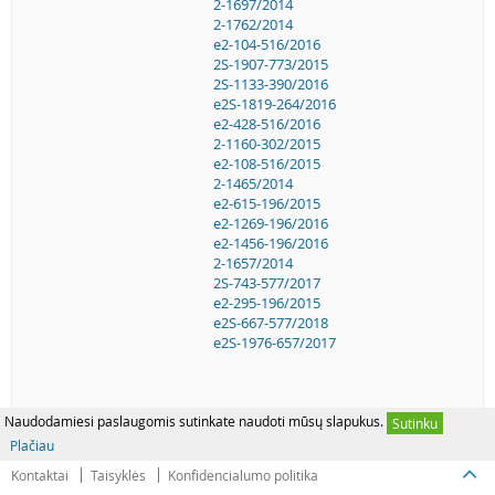
2-1697/2014
2-1762/2014
e2-104-516/2016
2S-1907-773/2015
2S-1133-390/2016
e2S-1819-264/2016
e2-428-516/2016
2-1160-302/2015
e2-108-516/2015
2-1465/2014
e2-615-196/2015
e2-1269-196/2016
e2-1456-196/2016
2-1657/2014
2S-743-577/2017
e2-295-196/2015
e2S-667-577/2018
e2S-1976-657/2017
Naudodamiesi paslaugomis sutinkate naudoti mūsų slapukus.
Sutinku
Plačiau
Kontaktai
Taisyklės
Konfidencialumo politika