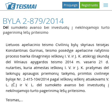
Prisijungti
Registruotis
BYLA 2-879/2014
Dėl
sumokėto avanso bei investuotų į nekilnojamojo turto
pagerinimą lėšų priteisimo
1
Lietuvos apeliacinio teismo Civilinių bylų skyriaus teisėjas
Konstantinas Gurinas, teismo posėdyje apeliacine rašytinio
proceso tvarka išnagrinėjo ieškovų I. V. ir J. K. atskirąjį skundą
dėl Vilniaus apygardos teismo 2014 m. vasario 21 d.
nutarties, kuria atmestas ieškovų I. V. ir J. K. prašymas dėl
laikinųjų apsaugos priemonių taikymo, priimtos civilinėje
byloje Nr. 2-415-104/2014 pagal ieškovų ieškinį atsakovams V.
L. (Č.) ir V. L. dėl sumokėto avanso bei investuotų į
nekilnojamojo turto pagerinimą lėšų priteisimo.
2
Teismas,...