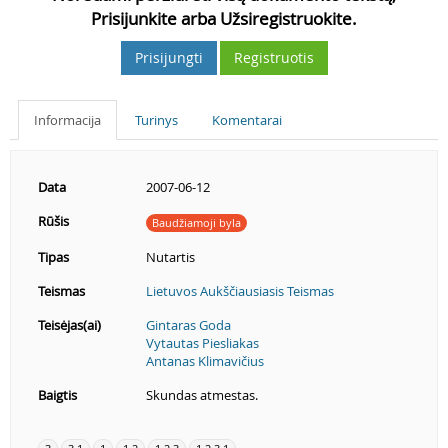
Prisijunkite arba Užsiregistruokite.
Prisijungti
Registruotis
Informacija
Turinys
Komentarai
Data
2007-06-12
Rūšis
Baudžiamoji byla
Tipas
Nutartis
Teismas
Lietuvos Aukščiausiasis Teismas
Teisėjas(ai)
Gintaras Goda
Vytautas Piesliakas
Antanas Klimavičius
Baigtis
Skundas atmestas.