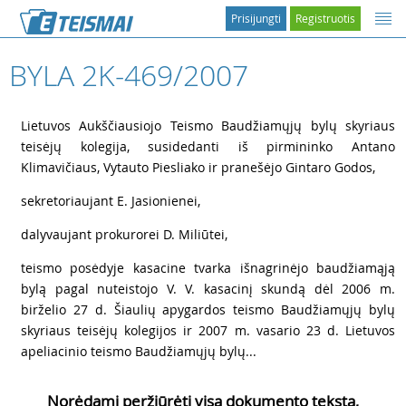
Prisijungti
Registruotis
BYLA 2K-469/2007
1
Lietuvos Aukščiausiojo Teismo Baudžiamųjų bylų skyriaus
teisėjų kolegija, susidedanti iš pirmininko Antano
Klimavičiaus, Vytauto Piesliako ir pranešėjo Gintaro Godos,
2
sekretoriaujant E. Jasionienei,
3
dalyvaujant prokurorei D. Miliūtei,
4
teismo posėdyje kasacine tvarka išnagrinėjo baudžiamąją
bylą pagal nuteistojo V. V. kasacinį skundą dėl 2006 m.
birželio 27 d. Šiaulių apygardos teismo Baudžiamųjų bylų
skyriaus teisėjų kolegijos ir 2007 m. vasario 23 d. Lietuvos
apeliacinio teismo Baudžiamųjų bylų...
Norėdami peržiūrėti visą dokumento tekstą,