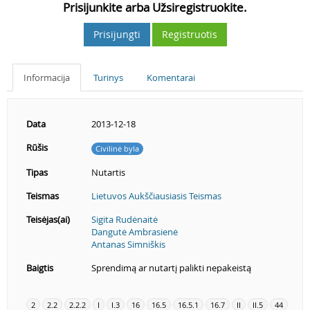
Prisijunkite arba Užsiregistruokite.
Prisijungti
Registruotis
Informacija
Turinys
Komentarai
Data
2013-12-18
Rūšis
Civilinė byla
Tipas
Nutartis
Teismas
Lietuvos Aukščiausiasis Teismas
Teisėjas(ai)
Sigita Rudėnaitė
Dangutė Ambrasienė
Antanas Simniškis
Baigtis
Sprendimą ar nutartį palikti nepakeistą
2
2.2
2.2.2
I
I.3
16
16.5
16.5.1
16.7
II
II.5
44