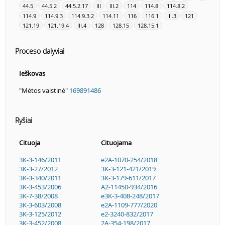
44.5
44.5.2
44.5.2.17
III
III.2
114
114.8
114.8.2
114.9
114.9.3
114.9.3.2
114.11
116
116.1
III.3
121
121.19
121.19.4
III.4
128
128.15
128.15.1
Proceso dalyviai
Ieškovas
"Mėtos vaistinė"
169891486
Ryšiai
Cituoja
Cituojama
3K-3-146/2011
e2A-1070-254/2018
3K-3-27/2012
3K-3-121-421/2019
3K-3-340/2011
3K-3-179-611/2017
3K-3-453/2006
A2-11450-934/2016
3K-7-38/2008
e3K-3-408-248/2017
3K-3-603/2008
e2A-1109-777/2020
3K-3-125/2012
e2-3240-832/2017
3K-3-452/2008
2A-354-198/2017