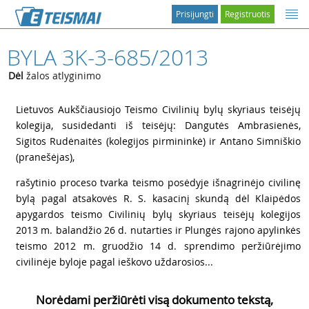
Prisijungti
Registruotis
BYLA 3K-3-685/2013
Dėl
žalos atlyginimo
1
Lietuvos Aukščiausiojo Teismo Civilinių bylų skyriaus teisėjų
kolegija, susidedanti iš teisėjų: Dangutės Ambrasienės,
Sigitos Rudėnaitės (kolegijos pirmininkė) ir Antano Simniškio
(pranešėjas),
2
rašytinio proceso tvarka teismo posėdyje išnagrinėjo civilinę
bylą pagal atsakovės R. S. kasacinį skundą dėl Klaipėdos
apygardos teismo Civilinių bylų skyriaus teisėjų kolegijos
2013 m. balandžio 26 d. nutarties ir Plungės rajono apylinkės
teismo 2012 m. gruodžio 14 d. sprendimo peržiūrėjimo
civilinėje byloje pagal ieškovo uždarosios...
Norėdami peržiūrėti visą dokumento tekstą,