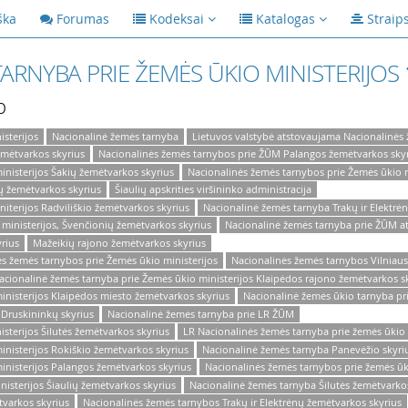
ška
Forumas
Kodeksai
Katalogas
Straip
ARNYBA PRIE ŽEMĖS ŪKIO MINISTERIJOS
p
sterijos
Nacionalinė žemės tarnyba
Lietuvos valstybė atstovaujama Nacionalinės
emėtvarkos skyrius
Nacionalinės žemės tarnybos prie ŽŪM Palangos žemėtvarkos sky
nisterijos Šakių žemėtvarkos skyrius
Nacionalinės žemės tarnybos prie Žemės ūkio 
ų žemėtvarkos skyrius
Šiaulių apskrities viršininko administracija
iterijos Radviliškio žemėtvarkos skyrius
Nacionalinė žemės tarnyba Trakų ir Elektrė
nisterijos, Švenčionių žemėtvarkos skyrius
Nacionalinė žemės tarnyba prie ŽŪM at
rius
Mažeikių rajono žemėtvarkos skyrius
s žemės tarnybos prie Žemės ūkio ministerijos
Nacionalinės žemės tarnybos Vilniaus
acionalinė žemės tarnyba prie Žemės ūkio ministerijos Klaipėdos rajono žemėtvarkos s
inisterijos Klaipėdos miesto žemėtvarkos skyrius
Nacionalinė žemės ūkio tarnyba pri
 Druskininkų skyrius
Nacionalinė žemės tarnyba prie LR ŽŪM
sterijos Šilutės žemėtvarkos skyrius
LR Nacionalinės žemės tarnyba prie žemės ūkio 
nisterijos Rokiškio žemėtvarkos skyrius
Nacionalinė žemės tarnyba Panevėžio skyri
inisterijos Palangos žemėtvarkos skyrius
Nacionalinės žemės tarnybos prie žemės ūki
isterijos Šiaulių žemėtvarkos skyrius
Nacionalinė žemės tarnyba Šilutės žemėtvarko
varkos skyrius
Nacionalinės žemės tarnybos Trakų ir Elektrėnų žemėtvarkos skyrius