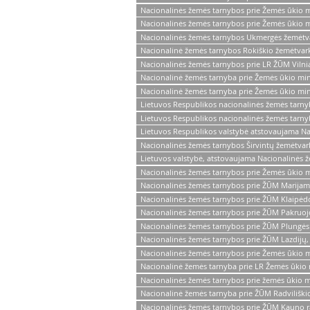
Nacionalinės žemės tarnybos prie Žemės ūkio min
Nacionalinės žemės tarnybos prie Žemės ūkio mi
Nacionalinės žemės tarnybos Ukmergės žemėtva
Nacionalinė žemės tarnybos Rokiškio žemėtvark
Nacionalinės žemės tarnybos prie LR ŽŪM Vilni
Nacionalinė žemės tarnyba prie Žemės ūkio mini
Nacionalinė žemės tarnyba prie Žemės ūkio min
Lietuvos Respublikos nacionalinės žemės tarnyb
Lietuvos Respublikos nacionalinės žemės tarnyb
Lietuvos Respublikos valstybė atstovaujama N
Nacionalinės žemės tarnybos Širvintų žemėtvar
Lietuvos valstybė, atstovaujama Nacionalinės ž
Nacionalinės žemės tarnybos prie Žemės ūkio mi
Nacionalinės žemės tarnybos prie ŽŪM Marijamp
Nacionalinės žemės tarnybos prie ŽŪM Klaipėd
Nacionalinės žemės tarnybos prie ŽŪM Pakruoj
Nacionalinės žemės tarnybos prie ŽŪM Plungės 
Nacionalinės žemės tarnybos prie ŽŪM Lazdijų,
Nacionalinės žemės tarnybos prie Žemės ūkio mi
Nacionalinė žemės tarnyba prie LR Žemės ūkio m
Nacionalinės žemės tarnybos prie žemės ūkio mi
Nacionalinė žemės tarnyba prie ŽŪM Radviliški
Nacionalinės žemės tarnybos prie ŽŪM Kauno r