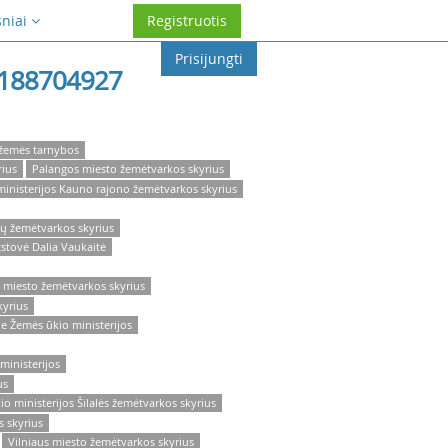
sniai
Registruotis
Prisijungti
188704927
 žemės tarnybos
rius
Palangos miesto žemėtvarkos skyrius
ministerijos Kauno rajono žemėtvarkos skyrius
nų žemėtvarkos skyrius
stovė Dalia Vaukaitė
 miesto žemėtvarkos skyrius
kyrius
e Žemės ūkio ministerijos
ministerijos
us
o ministerijos Šilalės žemėtvarkos skyrius
s skyrius
Vilniaus miesto žemėtvarkos skyrius