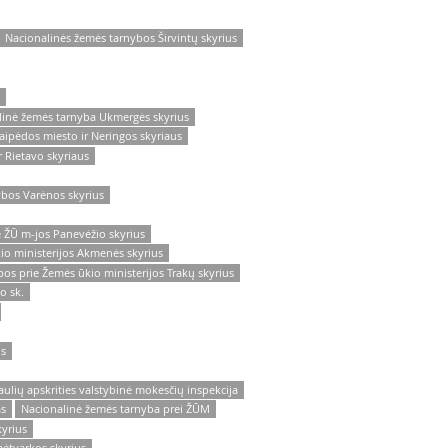
Nacionalinės žemės tarnybos Širvintų skyrius
linė žemės tarnyba Ukmergės skyrius
aipėdos miesto ir Neringos skyriaus
 Rietavo skyriaus
ybos Varėnos skyrius
e ŽŪ m-jos Panevėžio skyrius
io ministerijos Akmenės skyrius
os prie Žemės ūkio ministerijos Trakų skyrius
o sk.
us
iaulių apskrities valstybinė mokesčių inspekcija
as
Nacionalinė žemės tarnyba prei ŽŪM
yrius
ėtvarkos skyrius