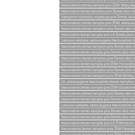
Nacionalinės žemės tarnyba prie ŽŪM Telšių sky
Nacionalinė žemės tarnybos prie Žemės ūkio min
Valstybinė mokesčių inspekcija prie Žemės ūkio
Nacionalinės žemės tarnyba prie ŽŪM, atstova
Nacionalinės žemės tarnybos prie Žemės ūkio m
Nacionalinė žemės tarnyba prie LR Žemės ūkio 
Lietuvos valstybė, atstovaujama Nacionalinės 
Nacionalinės žemės tarnybos prie Žemės ūkio min
Nacionalinė žemės tarnyba prie Žemės ūkio minis
Nacionalinės žemės tarnybos prie Žemės ūkio min
Nacionalinė žemės tarnyba prie ŽŪM Panevėžio
Nacionalinės žemės tarnybos prie Žemės ūkio min
Nacionalinės žemės tarnybos prie ŽŪM Molėtų 
LR, atstovaujama Nacionalinės žemės tarnybos 
Nacionalinė žemės tarnyba prie ŽŪM Druskinink
Nacionalinės žemės tarnybos prie Žemės ūkio mi
Nacionalinė žemės tarnyba prie Žemės ūkio mini
Lietuvos valstybė, atstovaujama Nacionalinės ž
Nacionalinė žemės tarnyba prie Žemės ūkio mini
Nacionalinė žemės tarnyba prie Žemės ūkio mini
Nacionalinė žemės tarnyba prie LR ŽŪM Kauno 
Nacionalinės žemės tarnybos prie ŽŪM Palango
Nacionalinės žemės tarnybos prie ŽŪM Utenos 