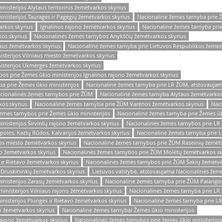
isterijos Alytaus teritorinis žemėtvarkos skyrius
nisterijos Tauragės ir Pagėgių žemėtvarkos skyrius
Nacionalinė žemės tarnyba prie 
rkos skyrius
Ignalinos rajono žemėtvarkos skyrius
Nacionalinė žemės tarnyba pri
os skyrius
Nacionalinės žemės tarnybos Anykščių žemėtvarkos skyrius
aus žemėtvarkos skyrius
Nacionalinė žemės tarnyba prie Lietuvos Respublikos žemės 
sterijos Vilniaus miesto žemėtvarkos skyrius
isterijos Ukmergės žemėtvarkos skyrius
os prie Žemės ūkio ministerijos Ignalinos rajono žemėtvarkos skyrius
a prie Žemės ūkio ministerijos
Nacionalinė žemės tarnyba prie LR ŽŪM, atstovaujam
acionalinės žemės tarnybos prie ŽŪM
Nacionalinė žemės tarnyba Alytaus žemėtvarkos
kos skyrius
Nacionalinė žemės tarnyba prie ŽŪM Varėnos žemėtvarkos skyrius
Naci
emės tarnybos prie Žemės ūkio ministerijos
Nacionalinė žemės tarnyba prie Žemės ū
nisterijos Širvintų rajono žemėtvarkos skyrius
Nacionalinės žemės tarnybos prie LR 
olės, Kazlų Rūdos, Kalvarijos žemėtvarkos skyrius
Nacionalinė žemės tarnyba prie L
os miesto žemėtvarkos skyrius
Nacionalinė žemės tarnybos prie ŽŪM Raseinių žemėtv
o žemėtvarkos skyrius
Nacionalinės žemės tarnybos prie ŽŪM Molėtų žemėtvarkos sk
ir Rietavo žemėtvarkos skyrius
Nacionalinės žemės tarnybos prie ŽŪM Šakių žemėtva
 Druskininkų žemėtvarkos skyrius
Lietuvos valstybė, atstovaujama Nacionalinės žem
nisterijos Zarasų žemėtvarkos skyrius
Nacionalinė žemės tarnyba prie ŽŪM Palango
inisterijos Vilniaus rajono žemėtvarkos skyrius
Nacionalinės žemės tarnyba prie LR 
nisterijos Plungės ir Rietavo žemėtvarkos skyrius
Nacionalinė žemės tarnyba prie LR
o žemėtvarkos skyrius
Nacionalinė žemės tarnybai Žemės ūkio ministerijos
ajono žemėtvarkos skyrius
Nacionalinės žemės tarnybos prie žemės ūkio ministerijo