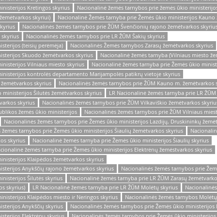
nisterijos Kretingos skyrius
Nacionalinė žemės tarnybos prie žemės ūkio ministerij
žemėtvarkos skyriui)
Nacionalinė Žemės tarnyba prie Žemės ūkio ministerijos Kauno
kyrius
Nacionalinės žemės tarnybos prie ŽŪM Švenčionių rajono žemėtvarkos skyriu
 skyrius
Nacionalinės žemės tarnybos prie LR ŽŪM Šakių skyrius
terijos (teisių perėmėja)
Nacionalinės Žemės tarnybos Zarasų žemėtvarkos skyrius
isterijos Skuodo žemėtvarkos skyrius
Nacionalinė žemės tarnyba (Vilniaus miesto že
nisterijos Vilniaus miesto skyrius
Nacionalinė žemės tarnyba prie Žemės ūkio ministe
nisterijos kontrolės departamento Marijampolės patikrų vietoje skyrius
 žemėtvarkos skyrius
Nacionalinės žemės tarnybos prie ŽŪM Kauno m. žemėtvarkos s
 ministerijos Šilutės žemėtvarkos skyrius
LR Nacionalinė žemės tarnyba prie LR ŽŪM 
varkos skyrius
Nacionalinės žemės tarnybos prie ŽŪM Vilkaviškio žemėtvarkos skyriu
blikos žemės ūkio ministerijos
Nacionalinės žemės tarnybos prie ŽŪM Vilniaus miest
Nacionalinės žemės tarnybos prie Žemės ūkio ministerijos Lazdijų, Druskininkų žemėt
žemės tarnybos prie Žemės ūkio ministerijos Šiaulių žemėtvarkos skyrius
Nacionalin
os skyrius
Nacionalinė žemės tarnyba prie Žemės ūkio ministerijos Šiaulių skyrius
cionalinė žemės tarnyba prie Žemės ūkio ministerijos Elektrėnų žemėstvarkos skyrius
inisterijos Klaipėdos žemėtvarkos skyrius
isterijos Anykščių rajono žemėtvarkos skyrius
Nacionalinės žemės tarnybos prie Žemė
isterijos Šilutės skyrius
Nacionalinė žemės tarnyba prie LR ŽŪM Zarasų žemėtvarko
s skyrius)
LR Nacionalinė žemės tarnyba prie LR ŽŪM Molėtų skyrius
Nacionalinės
nisterijos Klaipėdos miesto ir Neringos skyrius
Nacionalinės žemės tarnybos Molėtų
sterijos Anykščių skyrius
Nacionalinės žemės tarnybos prie Žemės ūkio ministerijos 
sterijos Elektrėnų skyrius
Nacionalinės žemės tarnybos prie Žemės ūkio ministerijos