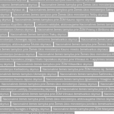
 rajono žemėtvarkos skyrius
Nacionalinė žemės tarnyba prie Žemės ūkio ministerijos
sterijos Alytaus sk.
Nacionalinės žemės tarnybos prie Žemės ūkio ministerijos Šakių 
skyrius
Nacionalinės žemės tarnybos prie Žemės ūkio ministerijos Telšių skyrius
 skyrius
Nacionalinės žemės tarnybos prie ŽŪM Kauno rajono skyrius
sterijos Kupiškio skyrius
Lietuvos valstybė, atstovaujama Nacionalinės žemės tarny
nisterijos Utenos skyrius
Nacionalinė žemės tarnyba prie ŽŪM Prienų ir Birštono sky
yrius
Nacionalinės žemės tarnybos Trakų skyrius
nisterijos Ukmergės rajono teritorinis žemėtvarkos skyrius
Nacionalinė žemės tarnyb
terijos, atstovaujama Šilutės skyriaus.
Nacionalinė žemės tarnyba prie Žemės ūkio m
s žemės tarnybos prie Žemės ūkio ministerijos Kauno miesto žemėtvarkos skyriaus
nisterijos Jonavos skyrius
Nacionalinė žemės tarnyba prie Žemės ūkio ministerijos K
trinės hipotekos įstaigos filialo hipotekos skyriaus prie Vilniaus m. 1 apylinkės teism
kų skyrius
Nacionalinės žemės tarnybos prie ŽŪM Vilkaviškio skyrius
nisterijos Kaišiadorių skyrius
Nacionalinė žemės tarnyba prie ŽŪM Kauno raj. žemėt
ionalinės žemės tarnybos Ukmergės skyrius
Nacionalinės žemės tarnybos Šalčininkų 
inisterijos Kauno rajono skyrius
Nacionalinės žemės tarnybos Ignalinos ir Visagino s
Nacionalinės žemės tarnybos prie Žemės ūkio ministerijos Zarasų skyrius
Nacionali
ministerijos/ Lazdijų, Druskininkų skyrius
LR Nacionalinė žemės tarnyba prie LR Žemė
skyrius
Nacionalinės žemės tarnyba prie ŽŪM Vilniaus žemėtvarkos skyrius
Naciona
Nacionalinė žemės tarnyba prie Žemės ūkio ministerijos, atstovaujama Utenos skyri
skyrius
Nacionalinė žemės tarnyba prie Žemės ūkio ministerijos Joniškio žemėtvarkos
nisterijos Tauragės ir Pagėgių skyrius
Nacionalinė žemės tarnyba prie ŽŪM Marijampol
sterijos Marijampolės, Kazlų Rūdos ir Kalvarijos skyrius