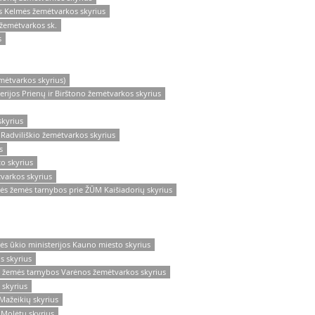
os Kelmės žemėtvarkos skyrius
 žemėtvarkos sk.
s
mėtvarkos skyrius)
rijos Prienų ir Birštono žemėtvarkos skyrius
kyrius
Radviliškio žemėtvarkos skyrius
s
o skyrius
varkos skyrius
ės žemės tarnybos prie ŽŪM Kaišiadorių skyrius
s ūkio ministerijos Kauno miesto skyrius
s skyrius
 žemės tarnybos Varėnos žemėtvarkos skyrius
 skyrius
Mažeikių skyrius
 Molėtų skyrius