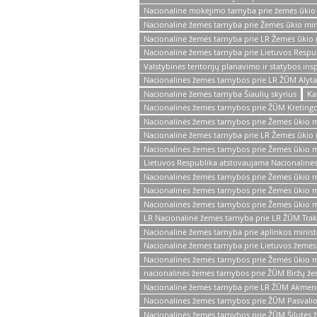
Nacionalinė mokėjimo tarnyba prie žemės ūkio 
Nacionalinė žemės tarnyba prie Žemės ūkio mini
Nacionalinė žemės tarnyba prie LR Žemės ūkio m
Nacionalinė žemės tarnyba prie Lietuvos Respub
Valstybinės teritorijų planavimo ir statybos insp
Nacionalinės žemės tarnybos prie LR ŽŪM Alyta
Nacionalinė žemės tarnyba Šiaulių skyrius
Ka
Nacionalinės žemės tarnybos prie ŽŪM Kretingo
Nacionalinės žemės tarnybos prie Žemės ūkio mi
Nacionalinė žemės tarnyba prie LR Žemės ūkio m
Nacionalinės žemės tarnybos prie Žemės ūkio mi
Lietuvos Respublika atstovaujama Nacionalinės
Nacionalinės žemės tarnybos prie Žemės ūkio m
Nacionalinės žemės tarnybos prie Žemės ūkio min
Nacionalinės žemės tarnybos prie Žemės ūkio min
LR Nacionalinė žemės tarnyba prie LR ŽŪM Trak
Nacionalinė žemės tarnyba prie aplinkos ministe
Nacionalinė žemės tarnyba prie Lietuvos žemės 
Nacionalinės žemės tarnybos prie Žemės ūkio mi
nacionalinės žemės tarnybos prie ŽŪM Biržų že
Nacionalinė žemės tarnyba prie LR ŽŪM Akmenė
Nacionalinės žemės tarnybos prie ŽŪM Pasvalio
Nacionalinės žemės tarnybos prie ŽŪM Šilutės 