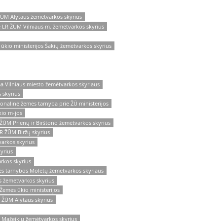
ŽŪM Alytaus žemėtvarkos skyrius
e LR ŽŪM Vilniaus m. žemėtvarkos skyrius
ūkio ministerijos Šakių žemėtvarkos skyrius
a Vilniaus miesto žemėtvarkos skyriaus
 skyrius
onalinė žemės tarnyba prie ŽŪ ministerijos
kio m-jos
ŽŪM Prienų ir Birštono žemėtvarkos skyrius
R ŽŪM Biržų skyrius
arkos skyrius
yrius
rkos skyrius
ės tarnybos Molėtų žemėtvarkos skyriaus
s žemėtvarkos skyrius
Žemės ūkio ministerijos
 ŽŪM Alytaus skyrius
s Mažeikių žemėtvarkos skyrius