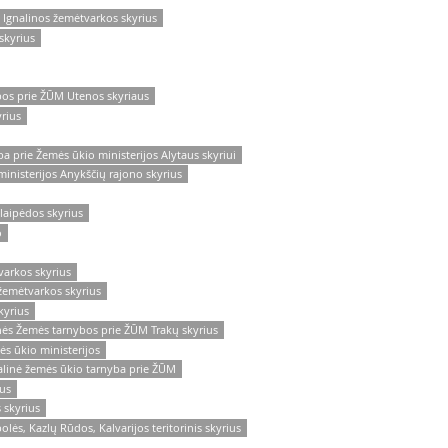
 Ignalinos žemėtvarkos skyrius
skyrius
bos prie ŽŪM Utenos skyriaus
rius
a prie Žemės ūkio ministerijos Alytaus skyriui
inisterijos Anykščių rajono skyrius
laipėdos skyrius
o
varkos skyrius
žemėtvarkos skyrius
kyrius
nės Žemės tarnybos prie ŽŪM Trakų skyrius
s ūkio ministerijos
linė žemės ūkio tarnyba prie ŽŪM
aus
 skyrius
ės, Kazlų Rūdos, Kalvarijos teritorinis skyrius