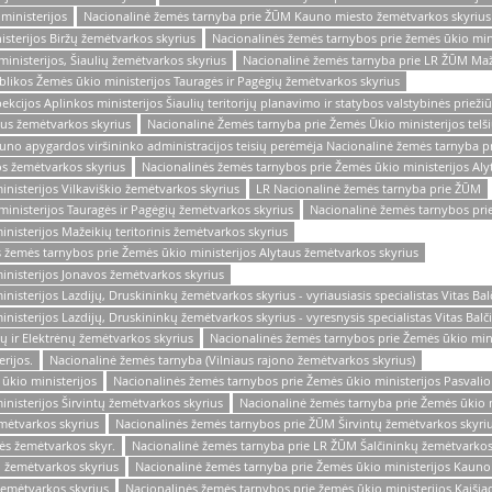
ministerijos
Nacionalinė žemės tarnyba prie ŽŪM Kauno miesto žemėtvarkos skyrius
sterijos Biržų žemėtvarkos skyrius
Nacionalinės žemės tarnybos prie žemės ūkio min
inisterijos, Šiaulių žemėtvarkos skyrius
Nacionalinė žemės tarnyba prie LR ŽŪM Maž
likos Žemės ūkio ministerijos Tauragės ir Pagėgių žemėtvarkos skyrius
ekcijos Aplinkos ministerijos Šiaulių teritorijų planavimo ir statybos valstybinės prieži
us žemėtvarkos skyrius
Nacionalinė Žemės tarnyba prie Žemės Ūkio ministerijos telšių
uno apygardos viršininko administracijos teisių perėmėja Nacionalinė žemės tarnyba pr
s žemėtvarkos skyrius
Nacionalinės žemės tarnybos prie Žemės ūkio ministerijos Aly
nisterijos Vilkaviškio žemėtvarkos skyrius
LR Nacionalinė žemės tarnyba prie ŽŪM
inisterijos Tauragės ir Pagėgių žemėtvarkos skyrius
Nacionalinė žemės tarnybos pri
nisterijos Mažeikių teritorinis žemėtvarkos skyrius
 žemės tarnybos prie Žemės ūkio ministerijos Alytaus žemėtvarkos skyrius
inisterijos Jonavos žemėtvarkos skyrius
isterijos Lazdijų, Druskininkų žemėtvarkos skyrius - vyriausiasis specialistas Vitas Bal
isterijos Lazdijų, Druskininkų žemėtvarkos skyrius - vyresnysis specialistas Vitas Balč
ų ir Elektrėnų žemėtvarkos skyrius
Nacionalinės žemės tarnybos prie Žemės ūkio mini
rijos.
Nacionalinė žemės tarnyba (Vilniaus rajono žemėtvarkos skyrius)
ūkio ministerijos
Nacionalinės žemės tarnybos prie Žemės ūkio ministerijos Pasvalio
nisterijos Širvintų žemėtvarkos skyrius
Nacionalinė žemės tarnyba prie Žemės ūkio m
mėtvarkos skyrius
Nacionalinės žemės tarnybos prie ŽŪM Širvintų žemėtvarkos skyri
s žemėtvarkos skyr.
Nacionalinė žemės tarnyba prie LR ŽŪM Šalčininkų žemėtvarkos
 žemėtvarkos skyrius
Nacionalinė žemės tarnyba prie Žemės ūkio ministerijos Kauno 
žemėtvarkos skyrius
Nacionalinės žemės tarnybos prie žemės ūkio ministerijos Kaišia