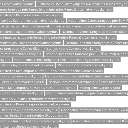
os žemėtvarkos skyrius
Lietuvos valstybė, atstovaujama Nacionalinės žemės tarnybo
žemės tarnybos prie Žemės ūkio ministerijos Panevėžio žemėtvarkos skyriaus
inisterijos Panevėžio žemėtvarkos skyrius
isterijos Kauno miesto žemėtvarkos skyrius
Nacionalinės žemės tarnybos prie ŽŪM P
inės žemės tarnybos prie žemės ūkio ministerijos Klaipėdos miesto žemėtvarkos skyrius
nisterijos Alytaus žemėtvarkos skyrius
Nacionalinė žemės tarnyba prie Žemės ūkio m
ės žemės tarnybos prie Žemės ūkio ministerijos Panevėžio žemėtvarkos skyrius
ministerijos Palangos žemėtvarkos skyrius
Nacionalinė žemės tarnyba prie Žemės ūki
ės tarnyba prie Žemės ūkio ministerijos Kauno žemėtvarkos skyrius
 miesto žemėtvarkos skyrius
Nacionalinės žemės tarnybos prie LR ŽŪM Trakų rajono 
skyrius
Nacionalinės žemės tarnybos Lazdijų, Druskininkų žemėtvarkos skyrius
sterijos Alytaus žemėtvarkos skyriui
Vilniaus rajono žemėtvarkos skyrius
nisterijos Marijampolės, Kazlų Rūdos, Kalvarijos žemėtvarkos skyrius
 rajono žemėtvarkos skyrius
Lietuvos Respublikos valstybė atstovaujama Nacionalinė
 Elektrėnų žemėtvarkos skyrius
Nacionalinės žemės tarnybos prie Žemės ūkio minister
rijos Marijampolės, Kalvarijos, Kazlų Rūdos skyrius
Molėtų žemėtvarkos skyriui
nisterijos Panevėžio skyrius
Nacionalinės žemės tarnybos prie Žemės ūkio ministeri
erijos, Vilniaus r. teritorinis žemėtvarkos skyrius
nisterijos Pasvalio rajono žemėtvarkos skyrius
isterijos Pakruojo žemėtvarkos skyrius
Nacionalinė žemės tarnyba prie Žemės ūkio m
blikos Žemės ūkio ministerijos Skuodo skyrius
sterijos Trakų ir Elektrėnų žemėtvarkos skyrius
Nacionalinė žemės tarnyba prie LR Že
inisterijos Utenos žemėtvarkos skyrius