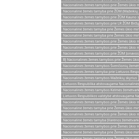
Nacionalinės žemės tarnybos prie Žemės ūkio mi
Nacionalinė žemės tarnyba prie ŽŪM (Mažeikių 
Nacionalinės žemės tarnybos prie ŽŪM Kauno s
Nacionalinės žemės tarnybos prie LR ŽŪM Biržų
Nacionalinė žemės tarnyba prie Žemės ūkio minis
Nacionalinė žemės tarnyba prie Žemės ūkio min
Nacionalinės žemės tarnybos prie Žemės ūkio mi
Nacionalinės žemės tarnybos prie Žemės ūkio mi
Nacionalinės žemės tarnybos prie ŽŪM Jonavos
BĮ Nacionalinės žemės tarnybos prie Žemės ūkio
Nacionalinės žemės tarnybos Švenčionių žemėt
Nacionalinės žemės tarnyba prie Lietuvos Respu
Nacionalinės žemės tarnybos Mažeikių skyrius
Lietuvos Respublika atstovaujama Nacionalinės 
Nacionalinės žemės tarnybos Kelmės žemėtvark
Lietuvos Respublikos valstybė atstovaujama Na
Nacionalinės žemės tarnybos prie Žemės ūkio m
Nacionalinė žemės tarnyba prie Žemės ūkio min
Nacionalinės žemės tarnybos prie Žemės ūkio min
Nacionalinė žemės tarnyba (Varėnos žemėtvarko
Nacionalinės žemės tarnybos prie Žemės ūkio mi
Nacionalinė žemės tarnyba prie Žemės ūkio mini
Nacionalinė žemės tarnyba prie Žemės ūkio mini