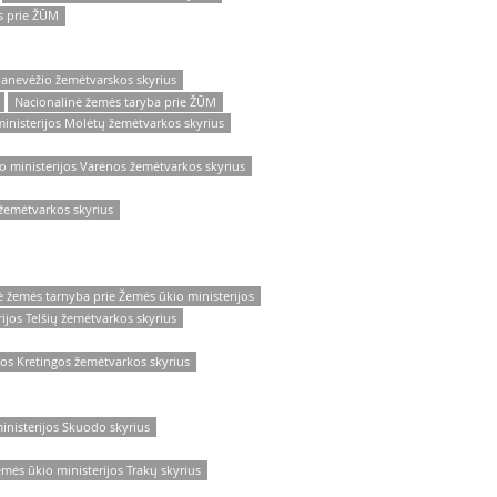
s prie ŽŪM
anevėžio žemėtvarskos skyrius
Nacionalinė žemės taryba prie ŽŪM
inisterijos Molėtų žemėtvarkos skyrius
o ministerijos Varėnos žemėtvarkos skyrius
žemėtvarkos skyrius
 žemės tarnyba prie Žemės ūkio ministerijos
ijos Telšių žemėtvarkos skyrius
jos Kretingos žemėtvarkos skyrius
inisterijos Skuodo skyrius
mės ūkio ministerijos Trakų skyrius