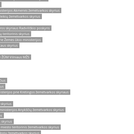
isterijos Akmenės žemėtvarkos skyrius
eikių žemėtvarkos skyrius
ūros skyriaus Radviliškio poskyris
 teritorinis skyrius
ie Žemės ūkio ministerijos
taus skyrius
e ŽŪM Vilniaus MŽS
čius
ius
sterijos prie Kretingos žemėtvarkos skyriaus
 skyrius
inisterijos Anykščių žemėtvarkos skyrius
us
 skyrius
miesto teritorinis žemėtvarkos skyrius
dorių žemėtvarkos skyrius