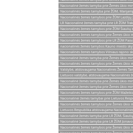
Nacionalinė žemės tarnyba prie Žemės ūkio mini
Nacionalinės žemės tarnyba prie ŽŪM, Marijampo
Nacionalinės žemės tarnybos prie ŽŪM Lazdijų 
LR Nacionalinė žemės tarnyba prie LR ŽŪM Trak
Nacionalinės žemės tarnybos prie ŽŪM Šiaulių 
Nacionalinės žemės tarnybos prie Žemės ūkio mi
Nacionalinės žemės tarnybos prie LR ŽŪM Pasva
nacionalinės žemės tarnybos Kauno miesto sky
Nacionalinės žemės tarnybos Vilniaus rajono sk
Nacionalinė žemės tarnyba prie Žemės ūkio min
Nacionalinės žemės tarnybos prie Žemės ūkio m
Valstybė, atstovaujama Nacionalinės Žemės Ta
Lietuvos valstybė, atstovaujama Nacionalinės 
Nacionalinė žemės tarnyba prie Žemės ūkio minis
Nacionalinė žemės tarnyba prie Žemės ūkio min
Nacionalinės žemės tarnybos prie ŽŪM Mažeikių
Nacionalinei žemės tarnybai prie Lietuvos Resp
Nacionalinės žemės tarnybos prie Žemės ūkio mi
Lietuvos Respublika atstovaujama Nacionalinės 
Nacionalinė žemės tarnyba prie LR ŽŪM, Šiauli
Nacionalinė žemės tarnyba prie LR ŽŪM Jonavos
Nacionalinės žemės tarnybos prie Žemės ūkio mi
Nacionalinės žemės tarnybos prie Žemės ūkio mi