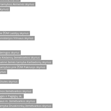
 tarnybos Akmenės skyrius
kyrius)
ie ŽŪM Lazdijų skyrius
isterijos Vilniaus skyrius
eringos skyriui
s Kėdainių žemėtvarkos skyrius
alinė žemės tarnyba Kaišiadorių skyrius
tarnybos prie ŽŪM Pakruojo skyrius
yrius
ilutės skyrius
inos žemėtvarkos skyrius
ės ir Pagėgių sk.
iaus m. žemėtvarkos skyrius
arnyba Druskininkų žemėtvarkos skyrius