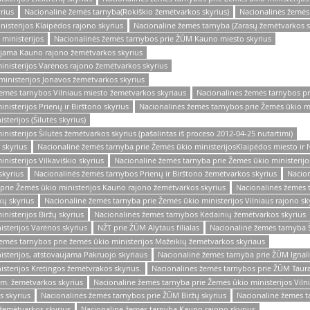
rius
Nacionalinė žemės tarnyba(Rokiškio žemėtvarkos skyrius)
Nacionalinės žemės
isterijos Klaipėdos rajono skyrius
Nacionalinė žemės tarnyba (Zarasų žemėtvarkos s
 ministerijos
Nacionalinės žemės tarnybos prie ŽŪM Kauno miesto skyrius
ujama Kauno rajono žemėtvarkos skyrius
inisterijos Varėnos rajono žemėtvarkos skyrius
ministerijos Jonavos žemėtvarkos skyrius
žemės tarnybos Vilniaus miesto žemėtvarkos skyriaus
Nacionalinės žemės tarnybos pr
isterijos Prienų ir Birštono skyrius
Nacionalinės žemės tarnybos prie Žemės ūkio min
terijos (Šilutės skyrius)
isterijos Šilutės žemėtvarkos skyrius (pašalintas iš proceso 2012-04-25 nutartimi)
 skyrius
Nacionalinė žemės tarnyba prie Žemės ūkio ministerijosKlaipėdos miesto ir N
isterijos Vilkaviškio skyrius
Nacionalinė žemės tarnyba prie Žemės ūkio ministerijo
skyrius
Nacionalinės žemės tarnybos Prienų ir Birštono žemėtvarkos skyrius
Nacion
prie Žemės ūkio ministerijos Kauno rajono žemėtvarkos skyrius
Nacionalinės žemės 
ų skyrius
Nacionalinė žemės tarnyba prie Žemės ūkio ministerijos Vilniaus rajono sk
nisterijos Biržų skyrius
Nacionalinės žemės tarnybos Kėdainių žemėtvarkos skyrius
sterijos Varėnos skyrius
NŽT prie ŽŪM Alytaus filialas
Nacionalinė žemės tarnyba Š
emės tarnybos prie žemės ūkio ministerijos Mažeikių žemėtvarkos skyriaus
sterijos, atstovaujama Pakruojo skyriaus
Nacionalinė žemės tarnyba prie ŽŪM Ignal
sterijos Kretingos žemėtvrakos skyrius.
Nacionalinės žemės tarnybos prie ŽŪM Taurag
m. žemėtvarkos skyrius
Nacionalinė žemės tarnyba prie Žemės ūkio ministerijos Viln
s skyrius
Nacionalinės žemės tarnybos prie ŽŪM Biržų skyrius
Nacionalinė žemės t
žemėtvarkos skyrius
Nacionalinė žemės tarnyba Kauno rajono skyrius