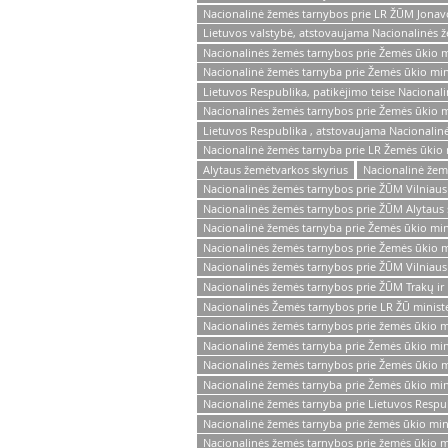
Nacionalinė žemės tarnybos prie LR ŽŪM Jonav
Lietuvos valstybė, atstovaujama Nacionalinės 
Nacionalinės žemės tarnybos prie Žemės ūkio m
Nacionalinė žemės tarnyba prie Žemės ūkio min
Lietuvos Respublika, patikėjimo teise Nacional
Nacionalinės žemės tarnybos prie Žemės ūkio mi
Lietuvos Respublika , atstovaujama Nacionalin
Nacionalinė žemės tarnyba prie LR Žemės ūkio 
Alytaus žemėtvarkos skyrius
Nacionalinė žem
Nacionalinės žemės tarnybos prie ŽŪM Vilniaus
Nacionalinės žemės tarnybos prie ŽŪM Alytaus 
Nacionalinė žemės tarnyba prie Žemės ūkio mini
Nacionalinės žemės tarnybos prie Žemės ūkio mi
Nacionalinės žemės tarnybos prie ŽŪM Vilniaus
Nacionalinės žemės tarnybos prie ŽŪM Trakų ir
Nacionalinės Žemės tarnybos prie LR ŽŪ ministe
Nacionalinės žemės tarnybos prie žemės ūkio mi
Nacionalinė žemės tarnyba prie Žemės ūkio minist
Nacionalinės žemės tarnybos prie Žemės ūkio mi
Nacionalinė žemės tarnyba prie Žemės ūkio min
Nacionalinė žemės tarnyba prie Lietuvos Respu
Nacionalinė žemės tarnyba prie žemės ūkio mini
Nacionalinės žemės tarnybos prie žemės ūkio m