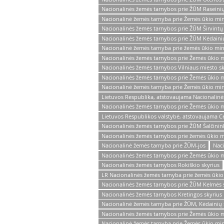
Nacionalinės žemės tarnybos prie ŽŪM Raseinių
Nacionalinė žemės tarnyba prie Žemės ūkio mini
Nacionalinės žemės tarnybos prie ŽŪM Širvintų 
Nacionalinės žemės tarnybos prie ŽŪM Kėdainių
Nacionalinė žemės tarnyba prie žemės ūkio mini
Nacionalinės žemės tarnybos prie Žemės ūkio mi
Nacionalinės žemės tarnybos Vilniaus miesto sk
Nacionalinės žemės tarnybos prie Žemės ūkio mi
Nacionalinė žemės tarnyba prie Žemės ūkio minis
Lietuvos Respublika, atstovaujama Nacionalinė
Nacionalinės žemės tarnybos prie Žemės ūkio mi
Lietuvos Respublikos valstybė, atstovaujama Cen
Nacionalinės žemės tarnybos prie ŽŪM Šalčinin
Nacionalinės žemės tarnybos prie žemės ūkio mi
Nacionalinė žemės tarnyba prie ŽŪM-jos
Nac
Nacionalinės žemės tarnybos prie Žemės ūkio m
Nacionalinės žemės tarnybos Rokiškio skyrius
LR Nacionalinės žemės tarnyba prie žemės ūkio 
Nacionalinės žemės tarnybos prie ŽŪM Kelmės 
Nacionalinės žemės tarnybos Kretingos skyrius
Nacionalinė žemės tarnyba prie ŽŪM, Kėdainių 
Nacionalinės žemės tarnybos prie Žemės ūkio mi
Nacionalinė žemės tarnyba prie Žemės ūkio mini