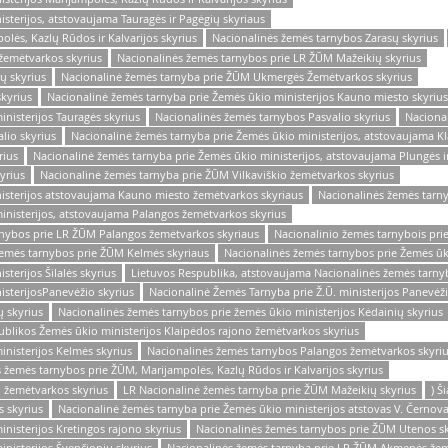
sterijos, atstovaujama Tauragės ir Pagėgių skyriaus
lės, Kazlų Rūdos ir Kalvarijos skyrius
Nacionalinės žemės tarnybos Zarasų skyrius
žemėtvarkos skyrius
Nacionalinės žemės tarnybos prie LR ŽŪM Mažeikių skyrius
ų skyrius
Nacionalinė žemės tarnyba prie ŽŪM Ukmergės Žemėtvarkos skyrius
skyrius
Nacionalinė žemės tarnyba prie Žemės ūkio ministerijos Kauno miesto skyrius
nisterijos Tauragės skyrius
Nacionalinės žemės tarnybos Pasvalio skyrius
Naciona
lio skyrius
Nacionalinė žemės tarnyba prie Žemės ūkio ministerijos, atstovaujama Kl
rius
Nacionalinė žemės tarnyba prie Žemės ūkio ministerijos, atstovaujama Plungės ir
yrius
Nacionalinė žemės tarnyba prie ŽŪM Vilkaviškio žemėtvarkos skyrius
isterijos atstovaujama Kauno miesto žemėtvarkos skyriaus
Nacionalinės žemės tarn
inisterijos, atstovaujama Palangos žemėtvarkos skyrius
rnybos prie LR ŽŪM Palangos žemėtvarkos skyriaus
Nacionalinio žemės tarnybois pri
žemės tarnybos prie ŽŪM Kelmės skyriaus
Nacionalinės žemės tarnybos prie Žemės ūk
terijos Šilalės skyrius
Lietuvos Respublika, atstovaujama Nacionalinės žemės tarnyb
isterijosPanevėžio skyrius
Nacionalinė Žemės Tarnyba prie Ž.Ū. ministerijos Panevėži
 skyrius
Nacionalinės žemės tarnybos prie žemės ūkio ministerijos Kėdainių skyrius
ublikos Žemės ūkio ministerijos Klaipėdos rajono žemėtvarkos skyrius
nisterijos Kelmės skyrius
Nacionalinės žemės tarnybos Palangos žemėtvarkos skyri
žemės tarnybos prie ŽŪM, Marijampolės, Kazlų Rūdos ir Kalvarijos skyrius
ų žemėtvarkos skyrius
LR Nacionalinė žemės tarnyba prie ŽŪM Mažeikių skyrius
) Š
 skyrius
Nacionalinė žemės tarnyba prie Žemės ūkio ministerijos atstovas V. Černov
nisterijos Kretingos rajono skyrius
Nacionalinės žemės tarnybos prie ŽŪM Utenos sk
nisterijos Švenčionių skyrius
Nacionalinės žemės tarnyba prie LR ŽŪM Akmenės žem