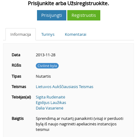
Prisijunkite arba Užsiregistruokite.
Prisijungti
Registruotis
Informacija
Turinys
Komentarai
Data
2013-11-28
Rūšis
Civilinė byla
Tipas
Nutartis
Teismas
Lietuvos Aukščiausiasis Teismas
Teisėjas(ai)
Sigita Rudėnaitė
Egidijus Laužikas
Dalia Vasarienė
Baigtis
Sprendimą ar nutartį panaikinti (visą) ir perduoti
bylą iš naujo nagrinėti apeliacinės instancijos
teismui