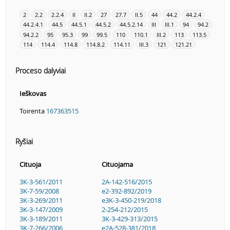
2
2.2
2.2.4
II
II.2
27
27.7
II.5
44
44.2
44.2.4
44.2.4.1
44.5
44.5.1
44.5.2
44.5.2.14
III
III.1
94
94.2
94.2.2
95
95.3
99
99.5
110
110.1
III.2
113
113.5
114
114.4
114.8
114.8.2
114.11
III.3
121
121.21
Proceso dalyviai
Ieškovas
Toirenta
167363515
Ryšiai
Cituoja
Cituojama
3K-3-561/2011
2A-142-516/2015
3K-7-59/2008
e2-392-892/2019
3K-3-269/2011
e3K-3-450-219/2018
3K-3-147/2009
2-254-212/2015
3K-3-189/2011
3K-3-429-313/2015
3K-7-266/2006
e2A-528-381/2018