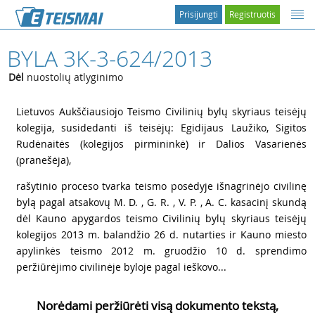
Prisijungti
Registruotis
BYLA 3K-3-624/2013
Dėl
nuostolių atlyginimo
1
Lietuvos Aukščiausiojo Teismo Civilinių bylų skyriaus teisėjų
kolegija, susidedanti iš teisėjų: Egidijaus Laužiko, Sigitos
Rudėnaitės (kolegijos pirmininkė) ir Dalios Vasarienės
(pranešėja),
2
rašytinio proceso tvarka teismo posėdyje išnagrinėjo civilinę
bylą pagal atsakovų M. D. , G. R. , V. P. , A. C. kasacinį skundą
dėl Kauno apygardos teismo Civilinių bylų skyriaus teisėjų
kolegijos 2013 m. balandžio 26 d. nutarties ir Kauno miesto
apylinkės teismo 2012 m. gruodžio 10 d. sprendimo
peržiūrėjimo civilinėje byloje pagal ieškovo...
Norėdami peržiūrėti visą dokumento tekstą,