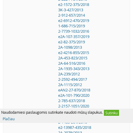
e2-1572-375/2018
3K-3-427/2013
2-912-657/2014
e2-6912-470/2019
1-686-715/2019
2-7739-1032/2016
e2A-107-357/2019
e2-82-375/2019
2A-1098/2013
e2-4216-855/2015
2A-453-823/2015
2A-64-516/2016
2A-1935-343/2013
2A-239/2012
2-2592-494/2017
2A-1115/2012
eAN2-27-870/2018
e2A-101-790/2020
2-785-637/2018
2-2157-1051/2020
2A-2141-221/2015
Naudodamiesi paslaugomis sutinkate naudoti mūsų slapukus.
Sutinku
e2-20501-964/2018
Plačiau
2-1483-264/2016
e2-13987-435/2018
2A-2079/2013