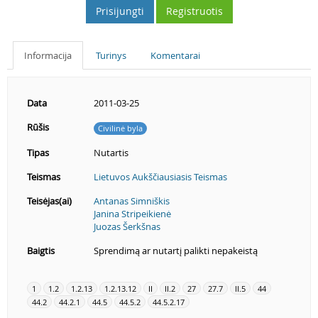
Prisijungti
Registruotis
Informacija
Turinys
Komentarai
Data
2011-03-25
Rūšis
Civilinė byla
Tipas
Nutartis
Teismas
Lietuvos Aukščiausiasis Teismas
Teisėjas(ai)
Antanas Simniškis
Janina Stripeikienė
Juozas Šerkšnas
Baigtis
Sprendimą ar nutartį palikti nepakeistą
1
1.2
1.2.13
1.2.13.12
II
II.2
27
27.7
II.5
44
44.2
44.2.1
44.5
44.5.2
44.5.2.17