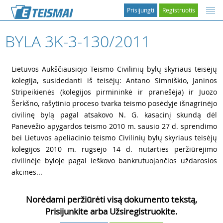
Prisijungti
Registruotis
BYLA 3K-3-130/2011
1
Lietuvos Aukščiausiojo Teismo Civilinių bylų skyriaus teisėjų
kolegija, susidedanti iš teisėjų: Antano Simniškio, Janinos
Stripeikienės (kolegijos pirmininkė ir pranešėja) ir Juozo
Šerkšno, rašytinio proceso tvarka teismo posėdyje išnagrinėjo
civilinę bylą pagal atsakovo N. G. kasacinį skundą dėl
Panevėžio apygardos teismo 2010 m. sausio 27 d. sprendimo
bei Lietuvos apeliacinio teismo Civilinių bylų skyriaus teisėjų
kolegijos 2010 m. rugsėjo 14 d. nutarties peržiūrėjimo
civilinėje byloje pagal ieškovo bankrutuojančios uždarosios
akcinės...
Norėdami peržiūrėti visą dokumento tekstą,
Prisijunkite arba Užsiregistruokite.