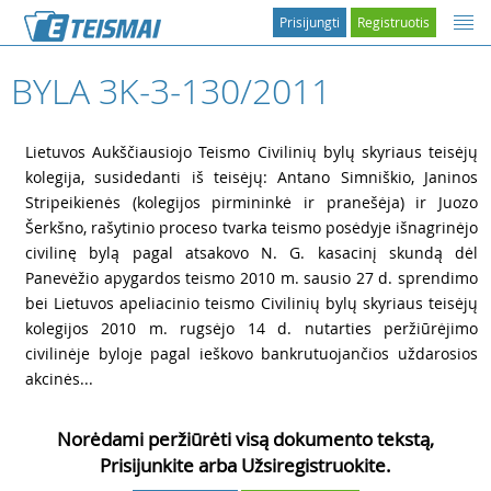
Prisijungti
Registruotis
BYLA 3K-3-130/2011
1
Lietuvos Aukščiausiojo Teismo Civilinių bylų skyriaus teisėjų
kolegija, susidedanti iš teisėjų: Antano Simniškio, Janinos
Stripeikienės (kolegijos pirmininkė ir pranešėja) ir Juozo
Šerkšno, rašytinio proceso tvarka teismo posėdyje išnagrinėjo
civilinę bylą pagal atsakovo N. G. kasacinį skundą dėl
Panevėžio apygardos teismo 2010 m. sausio 27 d. sprendimo
bei Lietuvos apeliacinio teismo Civilinių bylų skyriaus teisėjų
kolegijos 2010 m. rugsėjo 14 d. nutarties peržiūrėjimo
civilinėje byloje pagal ieškovo bankrutuojančios uždarosios
akcinės...
Norėdami peržiūrėti visą dokumento tekstą,
Prisijunkite arba Užsiregistruokite.