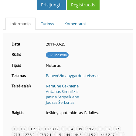
Prisijungti
Registruotis
Informacija
Turinys
Komentarai
Data
2011-03-25
Rūšis
Civilinė byla
Tipas
Nutartis
Teismas
Panevėžio apygardos teismas
Teisėjas(ai)
Ramunė Čeknienė
Antanas Simniškis
Janina Stripeikienė
Juozas Šerkšnas
Baigtis
Ieškinys patenkintas iš dalies.
1
1.2
1.2.13
1.2.13.12
I
I.4
19
19.2
II
II.2
27
27.3
27.3.2
27.3.2.1
II.5
44
44.5
44.5.2
44.5.2.17
III