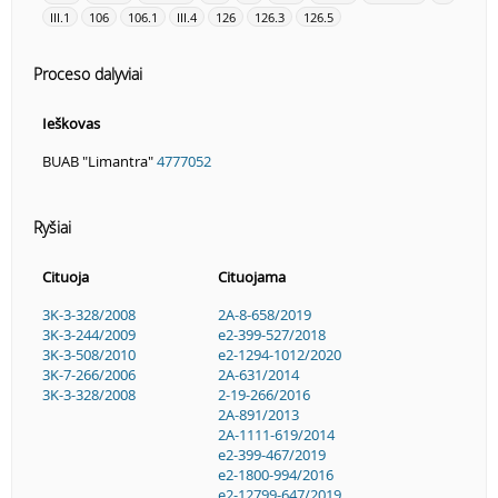
III.1
106
106.1
III.4
126
126.3
126.5
Proceso dalyviai
Ieškovas
BUAB "Limantra"
4777052
Ryšiai
Cituoja
Cituojama
3K-3-328/2008
2A-8-658/2019
3K-3-244/2009
e2-399-527/2018
3K-3-508/2010
e2-1294-1012/2020
3K-7-266/2006
2A-631/2014
3K-3-328/2008
2-19-266/2016
2A-891/2013
2A-1111-619/2014
e2-399-467/2019
e2-1800-994/2016
e2-12799-647/2019