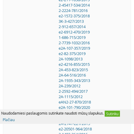
2-45417-534/2014
2-2224-781/2016
e2-1572-375/2018
3K-3-427/2013
2-912-657/2014
e2-6912-470/2019
1-686-715/2019
2-7739-1032/2016
e2A-107-357/2019
e2-82-375/2019
2A-1098/2013
e2-4216-855/2015
2A-453-823/2015
2A-64-516/2016
2A-1935-343/2013
2A-239/2012
2-2592-494/2017
2A-1115/2012
eAN2-27-870/2018
e2A-101-790/2020
2-785-637/2018
Naudodamiesi paslaugomis sutinkate naudoti mūsų slapukus.
Sutinku
2-2157-1051/2020
Plačiau
2A-2141-221/2015
e2-20501-964/2018