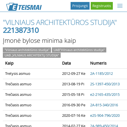
Prisijungti
Registruotis
"VILNIAUS ARCHITEKTŪROS STUDIJA"
221387310
Įmonė bylose minima kaip
"Vilniaus architektūros studija"
UAB"Vilniaus architektūros studija"
UAB „VILNIAUS ARCHITEKTŲ STUDIJA“
Kaip
Data
Numeris
Tretysis asmuo
2012-09-27 Ke
2A-1185/2012
Trečiasis asmuo
2013-08-19 Pi
2S-1397-450/2013
Trečiasis asmuo
2015-05-18 Pi
e2-2165-435/2015
Trečiasis asmuo
2016-09-30 Pe
2A-815-340/2016
Trečiasis asmuo
2020-07-16 Ke
e2S-904-796/2020
Trečiasis asmuo
2014-02-27 Ke
2A-989-450/2014