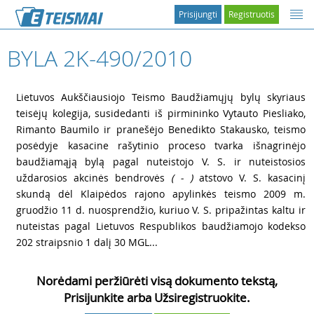
Prisijungti
Registruotis
BYLA 2K-490/2010
1
Lietuvos Aukščiausiojo Teismo Baudžiamųjų bylų skyriaus
teisėjų kolegija, susidedanti iš pirmininko Vytauto Piesliako,
Rimanto Baumilo ir pranešėjo Benedikto Stakausko, teismo
posėdyje kasacine rašytinio proceso tvarka išnagrinėjo
baudžiamąją bylą pagal nuteistojo V. S. ir nuteistosios
uždarosios akcinės bendrovės
( - )
atstovo V. S. kasacinį
skundą dėl Klaipėdos rajono apylinkės teismo 2009 m.
gruodžio 11 d. nuosprendžio, kuriuo V. S. pripažintas kaltu ir
nuteistas pagal Lietuvos Respublikos baudžiamojo kodekso
202 straipsnio 1 dalį 30 MGL...
Norėdami peržiūrėti visą dokumento tekstą,
Prisijunkite arba Užsiregistruokite.