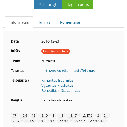
Prisijungti
Registruotis
Informacija
Turinys
Komentarai
Data
2010-12-21
Rūšis
Baudžiamoji byla
Tipas
Nutartis
Teismas
Lietuvos Aukščiausiasis Teismas
Teisėjas(ai)
Rimantas Baumilas
Vytautas Piesliakas
Benediktas Stakauskas
Baigtis
Skundas atmestas.
17
17.6
18
18.10
1
1.2
1.2.17
1.2.17.6
2
2.1
2.1.7
2.1.7.5
2.3
2.3.6
2.3.6.4
2.3.6.4.5
2.3.6.4.5.1