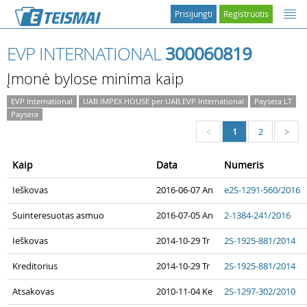
Prisijungti
Registruotis
EVP INTERNATIONAL
300060819
Įmonė bylose minima kaip
EVP International
UAB IMPEX HOUSE per UAB EVP International
Paysera LT
Paysera
1
2
<
>
Kaip
Data
Numeris
Ieškovas
2016-06-07 An
e2S-1291-560/2016
Suinteresuotas asmuo
2016-07-05 An
2-1384-241/2016
Ieškovas
2014-10-29 Tr
2S-1925-881/2014
Kreditorius
2014-10-29 Tr
2S-1925-881/2014
Atsakovas
2010-11-04 Ke
2S-1297-302/2010