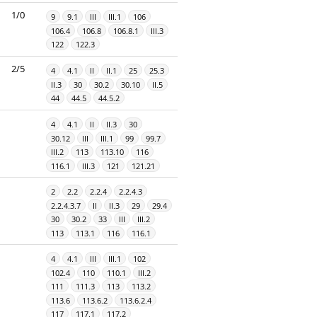
1/0
9
9.1
III
III.1
106
106.4
106.8
106.8.1
III.3
122
122.3
2/5
4
4.1
II
II.1
25
25.3
II.3
30
30.2
30.10
II.5
44
44.5
44.5.2
4
4.1
II
II.3
30
30.12
III
III.1
99
99.7
III.2
113
113.10
116
116.1
III.3
121
121.21
2
2.2
2.2.4
2.2.4.3
2.2.4.3.7
II
II.3
29
29.4
30
30.2
33
III
III.2
113
113.1
116
116.1
4
4.1
III
III.1
102
102.4
110
110.1
III.2
111
111.3
113
113.2
113.6
113.6.2
113.6.2.4
117
117.1
117.2