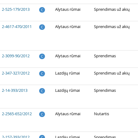
2-525-179/2013
Alytaus rūmai
Sprendimas už akių
C
2-4617-470/2011
Alytaus rūmai
Sprendimas už akių
C
2-3099-90/2012
Alytaus rūmai
Sprendimas
C
2-347-327/2012
Lazdijų rūmai
Sprendimas už akių
C
2-14-393/2013
Lazdijų rūmai
Sprendimas
C
2-2565-652/2012
Alytaus rūmai
Nutartis
C
2-157-393/2012
Lazdijų rūmai
Sprendimas
C