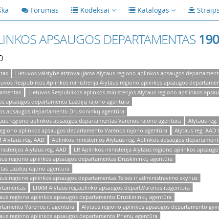
ška
Forumas
Kodeksai
Katalogas
Straip
PLINKOS APSAUGOS DEPARTAMENTAS
190
p
tas
Lietuvos valstybė atstovaujama Alytaus regiono aplinkos apsaugos departamen
tuvos Respublikos Aplinkos ministrerija Alytaus regiono aplinkos apsaugos departame
tamentas
Lietuvos Respublikos aplinkos ministerijos Alytaus regiono apslinkos aps
nkos apsaugos departamento Lazdijų rajono agentūra
nkos apsaugos departamento Druskininkų agentūra
ytaus regiono aplinkos apsaugos departamentas Varėnos rajono agentūra
Alytaus reg
regiono aplinkos apsaugos departamento Varėnos rajono agentūra
Alytaus reg. AAD 
 Alytaus reg. AAD
Aplinkos ministerijos Alytaus reg. Aplinkos apsaugos departament
nisterijos Alytaus reg. AAD
LR Aplinkos ministerija Alytaus regiono aplinkos apsaug
ytaus regiono aplinkos apsaugos departamentas Druskininkų agentūra
tas Lazdijų rajono agentūra
taus regiono aplinkos apsaugos departamentas Teisės ir administravimo skyrius
artamentas
LRAM Alytaus reg.aplinko apsaugos depart.Varėnos r.agentūra
ytaus regiono aplinkos apsaugos departamento Druskininkų agentūra
rtamento Varėnos r. agentūra
Alytaus regiono aplinkos apsaugos departamento gyv
ytaus regiono aplinkos apsaugos departamento Prienų agentūra