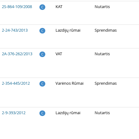
2S-864-109/2008
KAT
Nutartis
C
2-24-743/2013
Lazdijų rūmai
Sprendimas
C
2A-376-262/2013
VAT
Nutartis
C
2-354-445/2012
Varėnos Rūmai
Sprendimas
C
2-9-393/2012
Lazdijų rūmai
Nutartis
C