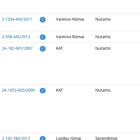
2-1204-445/2011
Varėnos Rūmai
Nutartis
C
2-558-445/2012
Varėnos Rūmai
Nutartis
C
2A-182-601/2007
KAT
Nutartis
C
2A-1053-605/2009
KAT
Nutartis
C
2-142-780/2012
Lazdijų rūmai
Sprendimas
C