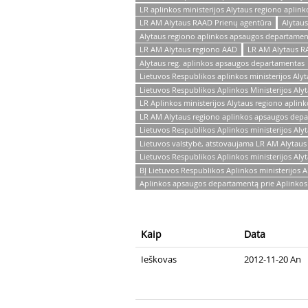
LR aplinkos ministerijos Alytaus regiono aplin
LR AM Alytaus RAAD Prienų agentūra
Alytau
Alytaus regiono aplinkos apsaugos departamen
LR AM Alytaus regiono AAD
LR AM Alytaus R
Alytaus reg. aplinkos apsaugos departamentas
Lietuvos Respublikos aplinkos ministerijos Al
Lietuvos Respublikos Aplinkos Ministerijos Al
LR Aplinkos ministerijos Alytaus regiono apli
LR AM Alytaus regiono aplinkos apsaugos dep
Lietuvos Respublikos Aplinkos ministerijos Al
Lietuvos valstybė, atstovaujama LR AM Alytaus
Lietuvos Respublikos Aplinkos ministerijos Al
BĮ Lietuvos Respublikos Aplinkos ministerijos
Aplinkos apsaugos departamentą prie Aplinkos 
Kaip
Data
Ieškovas
2012-11-20 An