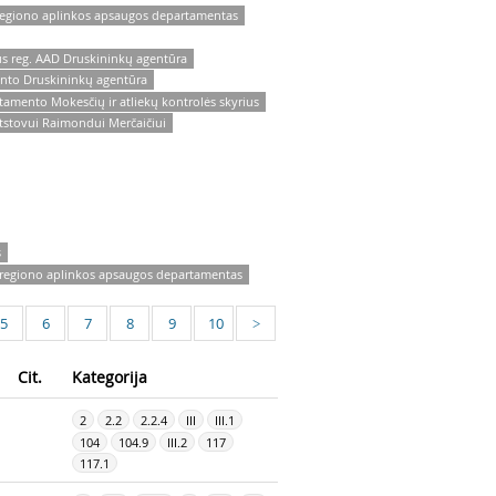
 regiono aplinkos apsaugos departamentas
s reg. AAD Druskininkų agentūra
ento Druskininkų agentūra
tamento Mokesčių ir atliekų kontrolės skyrius
tstovui Raimondui Merčaičiui
s
s regiono aplinkos apsaugos departamentas
5
6
7
8
9
10
>
Cit.
Kategorija
2
2.2
2.2.4
III
III.1
104
104.9
III.2
117
117.1