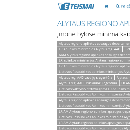
Paie
ALYTAUS REGIONO A
Įmonė bylose minima kai
Alytaus regiono aplinkos apsaugos departamen
LR Aplinkos ministerijos Alytaus reg. AAD
Lie
AAM Alytaus regiono aplinkos apsaugos depar
LR aplinkos ministerijos Alytaus regiono apli
LR Aplinkos ministerijos Alytaus regiono apli
Lietuvos Respublikos aplinkos ministerijos Al
Alytaus reg. AAD Lazdijų r. agentūra
Alytaus 
Alytaus reg. AAD Druskininkų agentūra
LR AM
Lietuvos valstybė, atstovaujama LR Aplinkos mi
Lietuvos Respublikos Aplinkos ministrerija Al
Alytaus regiono aplinkos apsaugos departamen
Lietuvos Respublikos Aplinkos ministrerija Aly
LR AM Alytaus regiono aplinkos apsaugos dep
Lietuvos Respublikos Aplinkos ministerijos Al
LR AM Alytaus regiono aplinkos apsaugos depa
Lietuvos Respublikos Aplinkos ministerijos Al