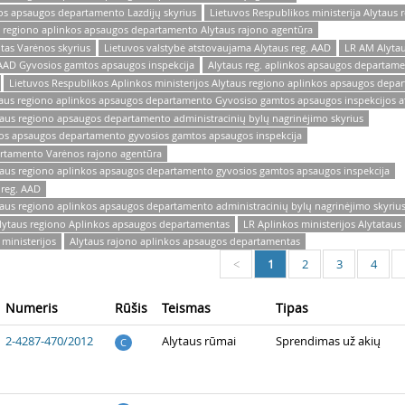
kos apsaugos departamento Lazdijų skyrius
Lietuvos Respublikos ministerija Alytaus
s regiono aplinkos apsaugos departamento Alytaus rajono agentūra
tas Varėnos skyrius
Lietuvos valstybė atstovaujama Alytaus reg. AAD
LR AM Alytau
AAD Gyvosios gamtos apsaugos inspekcija
Alytaus reg. aplinkos apsaugos departam
Lietuvos Respublikos Aplinkos ministerijos Alytaus regiono aplinkos apsaugos depar
ytaus regiono aplinkos apsaugos departamento Gyvosiso gamtos apsaugos inspekcijos a
ytaus regiono apsaugos departamento administracinių bylų nagrinėjimo skyrius
nkos apsaugos departamento gyvosios gamtos apsaugos inspekcija
artamento Varėnos rajono agentūra
ytaus regiono aplinkos apsaugos departamento gyvosios gamtos apsaugos inspekcija
 reg. AAD
ytaus regiono aplinkos apsaugos departamento administracinių bylų nagrinėjimo skyriu
 Alytaus regiono Aplinkos apsaugos departamentas
LR Aplinkos ministerijos Alytatau
ministerijos
Alytaus rajono aplinkos apsaugos departamentas
1
2
3
4
<
Numeris
Rūšis
Teismas
Tipas
2-4287-470/2012
Alytaus rūmai
Sprendimas už akių
C