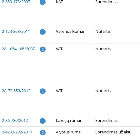
2-850-173/2007
KAT
Sprendimas
C
2-124-308/2011
Varėnos Rūmai
Nutartis
C
2A-1054-186/2007
VAT
Nutartis
C
2A-72-553/2012
VAT
Nutartis
C
2-86-780/2012
Lazdijų rūmai
Sprendimas
C
2-4292-292/2011
Alytaus rūmai
Sprendimas už akių
C