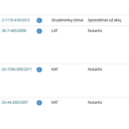
2-1116-418/2012
Druskininkų rūmai
Sprendimas už akių
C
3K-7-465/2008
LAT
Nutartis
C
2A-1556-395/2011
KAT
Nutartis
C
2A-44-260/2007
KAT
Nutartis
C