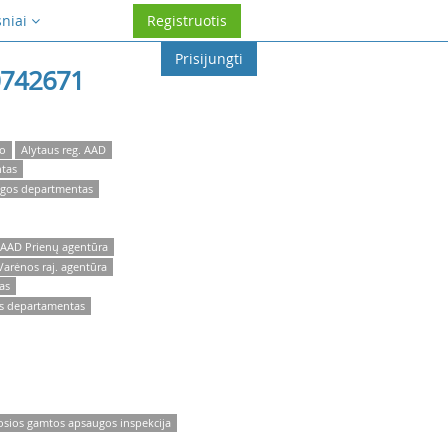
sniai
Registruotis
Prisijungti
742671
to
Alytaus reg. AAD
ntas
augos departmentas
. AAD Prienų agentūra
Varėnos raj. agentūra
as
os departamentas
osios gamtos apsaugos inspekcija