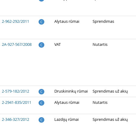
2-962-292/2011
Alytaus rūmai
Sprendimas
C
2A-927-567/2008
VAT
Nutartis
C
2-579-182/2012
Druskininkų rūmai
Sprendimas už akių
C
2-2941-835/2011
Alytaus rūmai
Nutartis
C
2-346-327/2012
Lazdijų rūmai
Sprendimas už akių
C