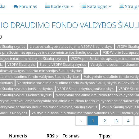
ška
Forumas
Kodeksai
Katalogas
Straip
INIO DRAUDIMO FONDO VALDYBOS ŠIAUL
p
 Šiaulių skyrius
Lietuvos valstybė,atstovaujama VSDFV Šiaulių skyr.
VSDFV Šiaulių
prie Socialinės apsaugos ir darbo ministerijos Šiaulių skyrius
VSDFV prie Soc. apsaug
ugos ir darbo ministreijos Šiaulių skyrius
VSDFV prie Socialinės apsaugos ir darbo min
k.
VSDFV Šiaulių sk.
Šiaulių VSDFV Šiaulių skyrius
Valstybinio socialinio draudi
linės apsaugos ir darbo ministerijos Šiaulių skyrius
cialinio draudimo fondo valdybos Šiaulių skyriaus
Valstybinio socialinio fondo valdy
skyriaus
Valstybinio socialinio draudimo fondo valdybos Šiaulių skyriaus Radviliškio
Šiaulių skyriaus Joniškio skyrius
VSDFV Šiaulių skyrius Joniškio skyr.
VSDFV Šiaulių
 Šiaulių skyriaus Kelmės skyrius
Valstybinio socialinio draudimo fondo valdybos Šia
lstybė, atstovaujama Valstybinio socialinio draudimo fondo valdybos prie Socialinės aps
alstybinė socialinio draudimo fondo valdyba, Šiaulių skyrius
VSDFV Šiaulių skyrius 
 Audrius Narvydas
Valstybinio socialinio draudimo fondo valdybos Šiaulių skyrius (vy
1
2
3
4
<
Numeris
Rūšis
Teismas
Tipas