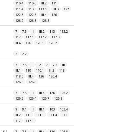
110.4
110.6
III.2
111
111.4
113
113.10
III.3
122
122.3
122.5
III.4
126
126.2
126.5
126.8
7
7.5
III
III.2
113
113.2
117
117.1
117.2
117.3
III.4
126
126.1
126.2
2
2.2
7
7.5
I
I.2
7
7.5
III
III.1
110
110.1
III.2
118
118.5
III.4
126
126.4
126.5
126.8
7
7.5
III
III.4
126
126.2
126.3
126.4
126.7
126.8
9
9.1
III
III.1
103
103.4
III.2
111
111.1
111.4
112
117
117.1
1/0
7
7.5
III
III.4
126
126.8