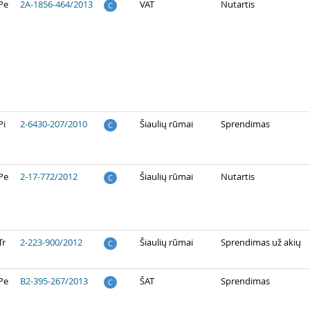
Pe
2A-1856-464/2013
VAT
Nutartis
C
Pi
2-6430-207/2010
Šiaulių rūmai
Sprendimas
C
Pe
2-17-772/2012
Šiaulių rūmai
Nutartis
C
Tr
2-223-900/2012
Šiaulių rūmai
Sprendimas už akių
C
Pe
B2-395-267/2013
ŠAT
Sprendimas
C