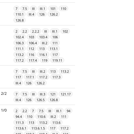
7
7.5
III
III.1
101
110
110.1
III.4
126
126.2
126.8
2
2.2
2.2.2
III
III.1
102
102.4
103
103.4
106
106.3
106.4
III.2
111
111.1
112
113
113.1
113.2
116
116.1
117
117.2
117.4
119
119.11
7
7.5
III
III.2
113
113.2
117
117.1
117.2
117.3
III.4
126
126.2
2/2
7
7.5
III
III.3
121
121.17
III.4
126
126.5
126.8
1/0
2
2.2
7
7.5
III
III.1
94
94.4
110
110.6
III.2
111
111.3
113
113.2
113.6
113.6.1
113.6.1.5
117
117.2