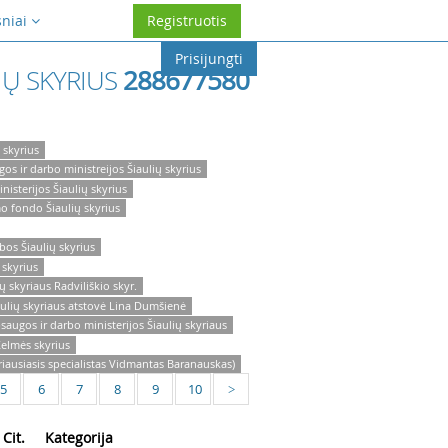
sniai
Registruotis
Prisijungti
IŲ SKYRIUS
288677580
 skyrius
os ir darbo ministreijos Šiaulių skyrius
isterijos Šiaulių skyrius
mo fondo Šiaulių skyrius
bos Šiaulių skyrius
 skyrius
 skyriaus Radviliškio skyr.
ulių skyriaus atstovė Lina Dumšienė
augos ir darbo ministerijos Šiaulių skyriaus
Kelmės skyrius
riausiasis specialistas Vidmantas Baranauskas)
5
6
7
8
9
10
>
Cit.
Kategorija