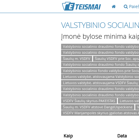
Paie
VALSTYBINIO SOCIAL
Įmonė bylose minima kai
Valstybinio socialinio draudimo fondo valdybos
Valstybinio socialinio draudimo fondo valdybos 
Šiaulių m. VSDFV
Šiaulių VSDFV prie Soc. apsa
Valstybinio socialinio draudimo fondo Šiaulių s
Valstybinio socialinio fondo valdybos prie Socia
Lietuvos valstybė, atstovaujama Valstybinio so
Lietuvos valstybė, atstovaujama VSDFV Šiaulių 
Valstybinio socialinio draudimo fondo valdybos 
Valstybinio socialinio draudimo fondo valdybos
VSDFV Šiaulių skyrius-PAKEISTAS
Lietuvos va
Šiaulių m. VSDFV atstovė DangėUspeckienė
V
VSDFV Marijampolės skyrius įgaliotas atstovas
Kaip
Data