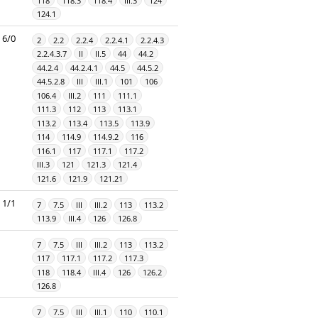
118
118.3
118.4
III.3
124
124.1
6/0
2
2.2
2.2.4
2.2.4.1
2.2.4.3
2.2.4.3.7
II
II.5
44
44.2
44.2.4
44.2.4.1
44.5
44.5.2
44.5.2.8
III
III.1
101
106
106.4
III.2
111
111.1
111.3
112
113
113.1
113.2
113.4
113.5
113.9
114
114.9
114.9.2
116
116.1
117
117.1
117.2
III.3
121
121.3
121.4
121.6
121.9
121.21
1/1
7
7.5
III
III.2
113
113.2
113.9
III.4
126
126.8
7
7.5
III
III.2
113
113.2
117
117.1
117.2
117.3
118
118.4
III.4
126
126.2
126.8
7
7.5
III
III.1
110
110.1