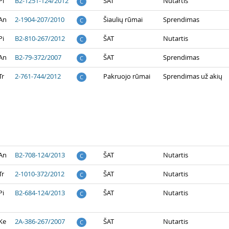
Pi
B2-1251-124/2012
ŠAT
Nutartis
C
 An
2-1904-207/2010
Šiaulių rūmai
Sprendimas
C
Pi
B2-810-267/2012
ŠAT
Nutartis
C
 An
B2-79-372/2007
ŠAT
Sprendimas
C
Tr
2-761-744/2012
Pakruojo rūmai
Sprendimas už akių
C
 An
B2-708-124/2013
ŠAT
Nutartis
C
Tr
2-1010-372/2012
ŠAT
Nutartis
C
Pi
B2-684-124/2013
ŠAT
Nutartis
C
Ke
2A-386-267/2007
ŠAT
Nutartis
C