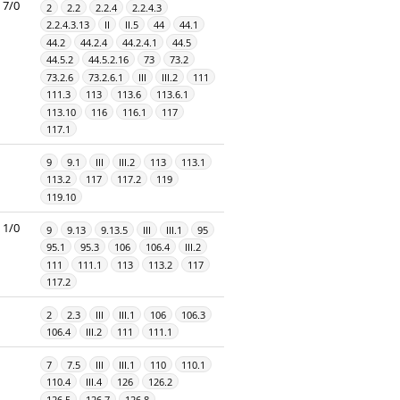
7/0
2
2.2
2.2.4
2.2.4.3
2.2.4.3.13
II
II.5
44
44.1
44.2
44.2.4
44.2.4.1
44.5
44.5.2
44.5.2.16
73
73.2
73.2.6
73.2.6.1
III
III.2
111
111.3
113
113.6
113.6.1
113.10
116
116.1
117
117.1
9
9.1
III
III.2
113
113.1
113.2
117
117.2
119
119.10
1/0
9
9.13
9.13.5
III
III.1
95
95.1
95.3
106
106.4
III.2
111
111.1
113
113.2
117
117.2
2
2.3
III
III.1
106
106.3
106.4
III.2
111
111.1
7
7.5
III
III.1
110
110.1
110.4
III.4
126
126.2
126.5
126.7
126.8