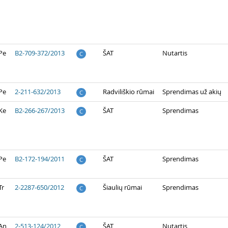
Pe
B2-709-372/2013
ŠAT
Nutartis
C
Pe
2-211-632/2013
Radviliškio rūmai
Sprendimas už akių
C
Ke
B2-266-267/2013
ŠAT
Sprendimas
C
Pe
B2-172-194/2011
ŠAT
Sprendimas
C
Tr
2-2287-650/2012
Šiaulių rūmai
Sprendimas
C
 An
2-513-124/2012
ŠAT
Nutartis
C