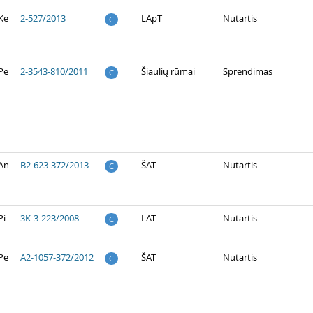
Ke
2-527/2013
LApT
Nutartis
C
Pe
2-3543-810/2011
Šiaulių rūmai
Sprendimas
C
 An
B2-623-372/2013
ŠAT
Nutartis
C
Pi
3K-3-223/2008
LAT
Nutartis
C
Pe
A2-1057-372/2012
ŠAT
Nutartis
C