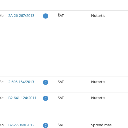
Ke
2A-26-267/2013
ŠAT
Nutartis
C
Pe
2-696-154/2013
ŠAT
Nutartis
C
Ke
B2-641-124/2011
ŠAT
Nutartis
C
 An
B2-27-368/2012
ŠAT
Sprendimas
C