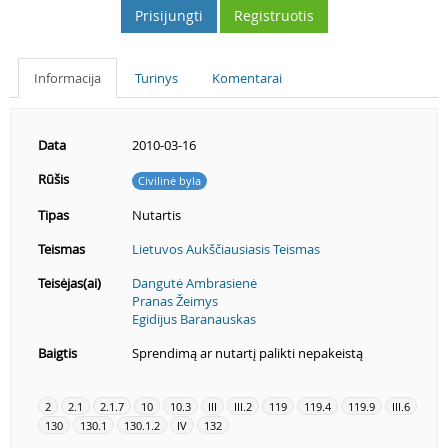
Prisijungti
Registruotis
Informacija
Turinys
Komentarai
Data
2010-03-16
Rūšis
Civilinė byla
Tipas
Nutartis
Teismas
Lietuvos Aukščiausiasis Teismas
Teisėjas(ai)
Dangutė Ambrasienė
Pranas Žeimys
Egidijus Baranauskas
Baigtis
Sprendimą ar nutartį palikti nepakeistą
2
2.1
2.1.7
10
10.3
III
III.2
119
119.4
119.9
III.6
130
130.1
130.1.2
IV
132