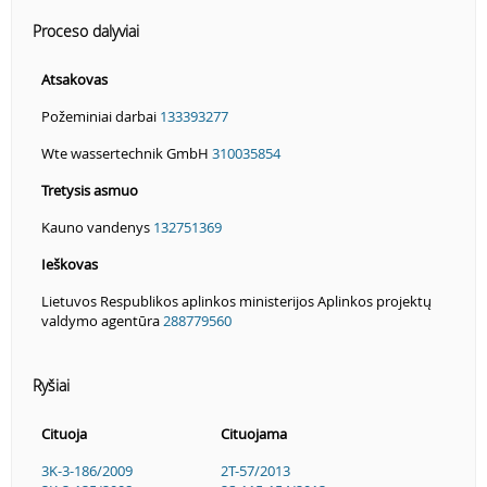
Proceso dalyviai
Atsakovas
Požeminiai darbai
133393277
Wte wassertechnik GmbH
310035854
Tretysis asmuo
Kauno vandenys
132751369
Ieškovas
Lietuvos Respublikos aplinkos ministerijos Aplinkos projektų
valdymo agentūra
288779560
Ryšiai
Cituoja
Cituojama
3K-3-186/2009
2T-57/2013