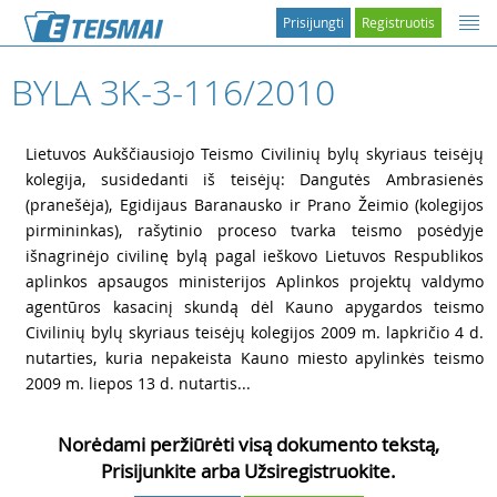
Prisijungti
Registruotis
BYLA 3K-3-116/2010
1
Lietuvos Aukščiausiojo Teismo Civilinių bylų skyriaus teisėjų
kolegija, susidedanti iš teisėjų: Dangutės Ambrasienės
(pranešėja), Egidijaus Baranausko ir Prano Žeimio (kolegijos
pirmininkas), rašytinio proceso tvarka teismo posėdyje
išnagrinėjo civilinę bylą pagal ieškovo Lietuvos Respublikos
aplinkos apsaugos ministerijos Aplinkos projektų valdymo
agentūros kasacinį skundą dėl Kauno apygardos teismo
Civilinių bylų skyriaus teisėjų kolegijos 2009 m. lapkričio 4 d.
nutarties, kuria nepakeista Kauno miesto apylinkės teismo
2009 m. liepos 13 d. nutartis...
Norėdami peržiūrėti visą dokumento tekstą,
Prisijunkite arba Užsiregistruokite.