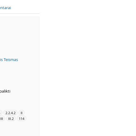
ntarai
is Teismas
alikti
4
2.2.4.2
II
III
III.2
114