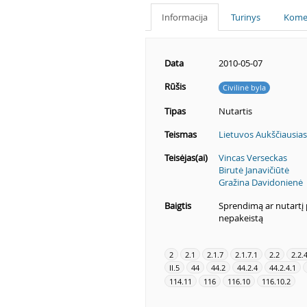
Informacija
Turinys
Kome
Data
2010-05-07
Rūšis
Civilinė byla
Tipas
Nutartis
Teismas
Lietuvos Aukščiausias
Teisėjas(ai)
Vincas Verseckas
Birutė Janavičiūtė
Gražina Davidonienė
Baigtis
Sprendimą ar nutartį p
nepakeistą
2
2.1
2.1.7
2.1.7.1
2.2
2.2.
II.5
44
44.2
44.2.4
44.2.4.1
114.11
116
116.10
116.10.2