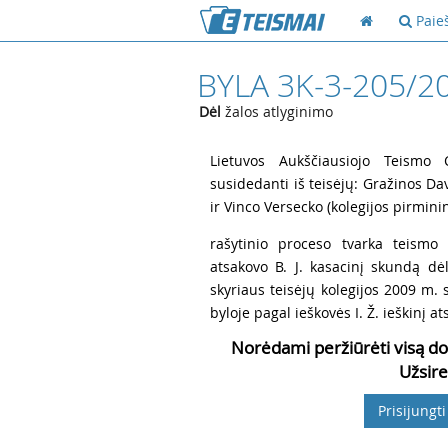
Paie
BYLA 3K-3-205/2
Dėl
žalos atlyginimo
1
Lietuvos Aukščiausiojo Teismo Ci
susidedanti iš teisėjų: Gražinos Da
ir Vinco Versecko (kolegijos pirminin
2
rašytinio proceso tvarka teismo 
atsakovo B. J. kasacinį skundą dė
skyriaus teisėjų kolegijos 2009 m. s
byloje pagal ieškovės I. Ž. ieškinį at
Norėdami peržiūrėti visą do
Užsire
Prisijungti