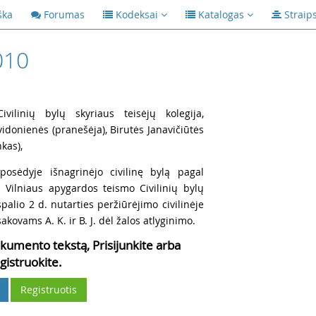
ška
Forumas
Kodeksai
Katalogas
Straip
010
vilinių bylų skyriaus teisėjų kolegija,
vidonienės (pranešėja), Birutės Janavičiūtės
kas),
posėdyje išnagrinėjo civilinę bylą pagal
l Vilniaus apygardos teismo Civilinių bylų
palio 2 d. nutarties peržiūrėjimo civilinėje
sakovams A. K. ir B. J. dėl žalos atlyginimo.
kumento tekstą, Prisijunkite arba
gistruokite.
Registruotis