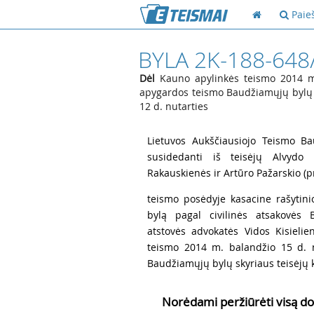
Paie
BYLA 2K-188-648
Dėl
Kauno apylinkės teismo 2014 m
apygardos teismo Baudžiamųjų bylų s
12 d. nutarties
1
Lietuvos Aukščiausiojo Teismo Ba
susidedanti iš teisėjų Alvydo P
Rakauskienės ir Artūro Pažarskio (p
2
teismo posėdyje kasacine rašytin
bylą pagal civilinės atsakovės 
atstovės advokatės Vidos Kisieli
teismo 2014 m. balandžio 15 d. 
Baudžiamųjų bylų skyriaus teisėjų ko
Norėdami peržiūrėti visą do