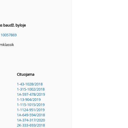
as baudž. byloje
110057869
mklassik
Cituojama
1-43-1028/2018
1-315-1002/2018
1A-597-478/2019
1-13-904/2019
1-115-1015/2019
1-1124-951/2019
1A-649-594/2018
1A-374-317/2020
2K-333-693/2018