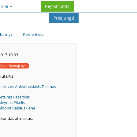
sniai
Registruotis
Prisijungti
Turinys
Komentarai
2017-10-03
Baudžiamoji byla
Nutartis
Lietuvos Aukščiausiasis Teismas
Artūras Pažarskis
Alvydas Pikelis
Aldona Rakauskienė
Skundas atmestas.