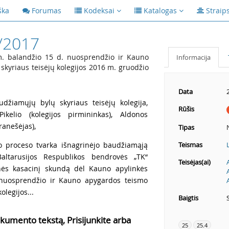
ška
Forumas
Kodeksai
Katalogas
Straip
/2017
. balandžio 15 d. nuosprendžio ir Kauno
Informacija
kyriaus teisėjų kolegijos 2016 m. gruodžio
Data
udžiamųjų bylų skyriaus teisėjų kolegija,
Rūšis
ikelio (kolegijos pirmininkas), Aldonos
ranešėjas),
Tipas
io proceso tvarka išnagrinėjo baudžiamąją
Teismas
Baltarusijos Respublikos bendrovės „TK“
Teisėjas(ai)
enės kasacinį skundą dėl Kauno apylinkės
nuosprendžio ir Kauno apygardos teismo
legijos...
Baigtis
kumento tekstą, Prisijunkite arba
25
25.4