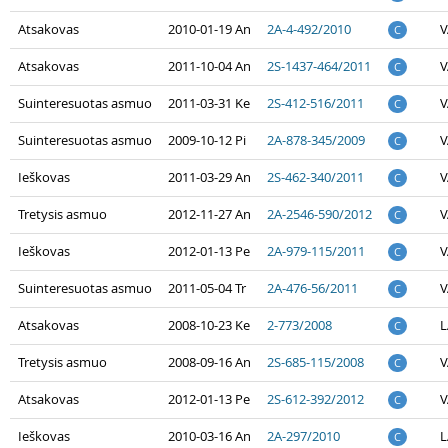
Atsakovas
2010-01-19 An
2A-4-492/2010
V
C
Atsakovas
2011-10-04 An
2S-1437-464/2011
V
C
Suinteresuotas asmuo
2011-03-31 Ke
2S-412-516/2011
V
C
Suinteresuotas asmuo
2009-10-12 Pi
2A-878-345/2009
V
C
Ieškovas
2011-03-29 An
2S-462-340/2011
V
C
Tretysis asmuo
2012-11-27 An
2A-2546-590/2012
V
C
Ieškovas
2012-01-13 Pe
2A-979-115/2011
V
C
Suinteresuotas asmuo
2011-05-04 Tr
2A-476-56/2011
V
C
Atsakovas
2008-10-23 Ke
2-773/2008
L
C
Tretysis asmuo
2008-09-16 An
2S-685-115/2008
V
C
Atsakovas
2012-01-13 Pe
2S-612-392/2012
V
C
Ieškovas
2010-03-16 An
2A-297/2010
L
C