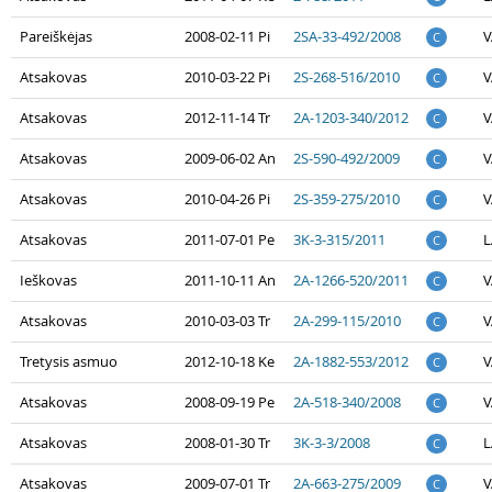
Pareiškėjas
2008-02-11 Pi
2SA-33-492/2008
V
C
Atsakovas
2010-03-22 Pi
2S-268-516/2010
V
C
Atsakovas
2012-11-14 Tr
2A-1203-340/2012
V
C
Atsakovas
2009-06-02 An
2S-590-492/2009
V
C
Atsakovas
2010-04-26 Pi
2S-359-275/2010
V
C
Atsakovas
2011-07-01 Pe
3K-3-315/2011
L
C
Ieškovas
2011-10-11 An
2A-1266-520/2011
V
C
Atsakovas
2010-03-03 Tr
2A-299-115/2010
V
C
Tretysis asmuo
2012-10-18 Ke
2A-1882-553/2012
V
C
Atsakovas
2008-09-19 Pe
2A-518-340/2008
V
C
Atsakovas
2008-01-30 Tr
3K-3-3/2008
L
C
Atsakovas
2009-07-01 Tr
2A-663-275/2009
V
C