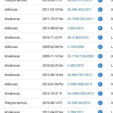
C
Ieškovas
2011-03-10 Ke
2S-496-492/2011
V
C
Atsakovas
2011-10-27 Ke
2S-1458-302/2011
V
C
Ieškovas
2012-08-02 Ke
2-862/2012
L
C
Atsakovas
2010-11-22 Pi
3K-3-463/2010
L
C
Ieškovas
2009-02-06 Pe
2-103/2009
L
C
Atsakovas
2009-11-12 Ke
2S-1192-516/2009
V
C
Atsakovas
2010-03-25 Ke
2-482/2010
L
C
Atsakovas
2012-08-16 Ke
2A-869-781/2012
V
C
Ieškovas
2013-01-04 Pe
2-5585-608/2013
V
C
Atsakovas
2012-10-31 Tr
2A-2490-392/2012
V
C
Tretysis asmuo
2010-06-14 Pi
2S-596-56/2010
V
C
Atsakovas
2011-04-07 Ke
2-788/2011
L
C