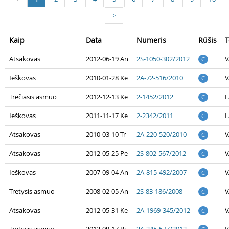
>
Kaip
Data
Numeris
Rūšis
T
Atsakovas
2012-06-19 An
2S-1050-302/2012
V
C
Ieškovas
2010-01-28 Ke
2A-72-516/2010
V
C
Trečiasis asmuo
2012-12-13 Ke
2-1452/2012
L
C
Ieškovas
2011-11-17 Ke
2-2342/2011
L
C
Atsakovas
2010-03-10 Tr
2A-220-520/2010
V
C
Atsakovas
2012-05-25 Pe
2S-802-567/2012
V
C
Ieškovas
2007-09-04 An
2A-815-492/2007
V
C
Tretysis asmuo
2008-02-05 An
2S-83-186/2008
V
C
Atsakovas
2012-05-31 Ke
2A-1969-345/2012
V
C
Tretysis asmuo
2012-09-17 Pi
2A-245-577/2012
V