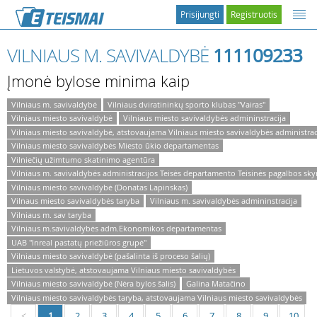
Prisijungti
Registruotis
VILNIAUS M. SAVIVALDYBĖ
111109233
Įmonė bylose minima kaip
Vilniaus m. savivaldybė
Vilniaus dviratininkų sporto klubas "Vairas"
Vilniaus miesto savivaldybė
Vilniaus miesto savivaldybės admininstracija
Vilniaus miesto savivaldybė, atstovaujama Vilniaus miesto savivaldybės administrac
Vilniaus miesto savivaldybės Miesto ūkio departamentas
Vilniečių užimtumo skatinimo agentūra
Vilniaus m. savivaldybės administracijos Teisės departamento Teisinės pagalbos sky
Vilniaus miesto savivaldybė (Donatas Lapinskas)
Vilnaus miesto savivaldybės taryba
Vilniaus m. savivaldybės admininstracija
Vilniaus m. sav taryba
Vilniaus m.savivaldybės adm.Ekonomikos departamentas
UAB "Inreal pastatų priežiūros grupė"
Vilniaus miesto savivaldybė (pašalinta iš proceso šalių)
Lietuvos valstybė, atstovaujama Vilniaus miesto savivaldybės
Vilniaus miesto savivaldybė (Nėra bylos šalis)
Galina Matačino
Vilniaus miesto savivaldybės taryba, atstovaujama Vilniaus miesto savivaldybės
1
2
3
4
5
6
7
8
9
10
<