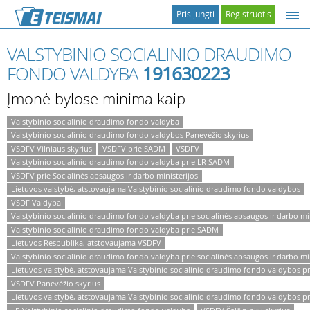
Prisijungti
Registruotis
VALSTYBINIO SOCIALINIO DRAUDIMO
FONDO VALDYBA
191630223
Įmonė bylose minima kaip
Valstybinio socialinio draudimo fondo valdyba
Valstybinio socialinio draudimo fondo valdybos Panevėžio skyrius
VSDFV Vilniaus skyrius
VSDFV prie SADM
VSDFV
Valstybinio socialinio draudimo fondo valdyba prie LR SADM
VSDFV prie Socialinės apsaugos ir darbo ministerijos
Lietuvos valstybė, atstovaujama Valstybinio socialinio draudimo fondo valdybos
VSDF Valdyba
Valstybinio socialinio draudimo fondo valdyba prie socialinės apsaugos ir darbo min
Valstybinio socialinio draudimo fondo valdyba prie SADM
Lietuvos Respublika, atstovaujama VSDFV
Valstybinio socialinio draudimo fondo valdyba prie socialinės apsaugos ir darbo min
Lietuvos valstybė, atstovaujama Valstybinio socialinio draudimo fondo valdybos p
VSDFV Panevėžio skyrius
Lietuvos valstybė, atstovaujama Valstybinio socialinio draudimo fondo valdybos pri