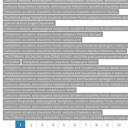
Lietuvos valstybė, atstovaujama Lietuvos Respublikos Vyriausybės, atstovaujamos V
Lietuvos Respublikos Valstybė, atstovaujama Valstybinio socialinio draudimo fondo 
Valstybinio socialinio draudimo fondo valdybos Klaipėdos teritorinis skyrius
Biudžetinė įstaiga Valstybinė socialinio draudimo fondo valdyba prie Socialinės aps
įgaliota atstovė Jurgita Čepaitienė
Lietuvos valstybė, atstovaujama Valstybinio socialinio draudimo fondo valdybos Viln
Valstybinio socialinio draudimo fondo valdybos Vilniaus skyriaus
Valstybinio socialinio draudimo fondo valdyba prie
Valstybinio socialinio draudimo fondo valdybos prie Socialinės apsaugos ir darbo m
Valstybinio socialinio draudimo fondo valdyba Vilniaus skyriaus Elektrėnų skyrius
VALSTYBINIO SOCIALINIO DRAUDIMO FONDO VALDYBA prie Lietuvos socialinės apsau
VI SODRA
Valstybinis socialinio draudimo fondas prie SADM
Valstybinio socialinio draudimo fondo valdyba prie Socialinių reikalų ir darbo minis
Valstybinio socialinio draudimo fondo valdyba prie Socialinės apsaugos ir darbo min
Valstybinės socialinio draudimo fondo valdybos prie Socialinės apsaugos ir darbo m
Lietuvos valstybė, atstovaujama Valstybinio socialinio draudimo fondo valdybos prie
Valstybinio socialinio fondo valdyba prie SADM
Lietuvos valstybė, atstovaujama Valstybinio socialinio draudimo fondo valdybos pri
Lietuvos Respublika, atstovaujama Valstybinio socialinio draudimo fondo valdybos p
Lietuvos valstybė, atstovaujama Valstybinio socialinio draudimo fondo valdybos pri
Valstybinio socialinio draudimo fondo valdybos Klaipėdos skyrių
VALSTYBINIO SOCIALINIO DRAUDIMO FONDO VALDYBOS (SODRA), Karinių ir joms pril
1
2
3
4
5
6
7
8
9
10
<