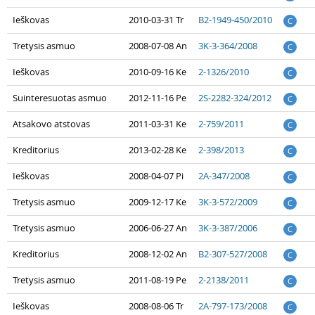
Ieškovas
2010-03-31 Tr
B2-1949-450/2010
C
Tretysis asmuo
2008-07-08 An
3K-3-364/2008
C
Ieškovas
2010-09-16 Ke
2-1326/2010
C
Suinteresuotas asmuo
2012-11-16 Pe
2S-2282-324/2012
C
Atsakovo atstovas
2011-03-31 Ke
2-759/2011
C
Kreditorius
2013-02-28 Ke
2-398/2013
C
Ieškovas
2008-04-07 Pi
2A-347/2008
C
Tretysis asmuo
2009-12-17 Ke
3K-3-572/2009
C
Tretysis asmuo
2006-06-27 An
3K-3-387/2006
C
Kreditorius
2008-12-02 An
B2-307-527/2008
C
Tretysis asmuo
2011-08-19 Pe
2-2138/2011
C
Ieškovas
2008-08-06 Tr
2A-797-173/2008
C