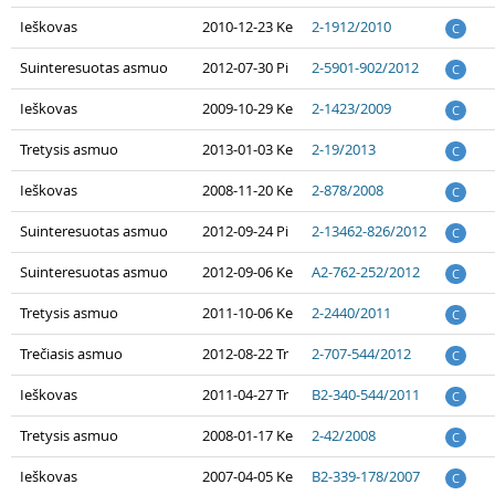
Ieškovas
2010-12-23 Ke
2-1912/2010
C
Suinteresuotas asmuo
2012-07-30 Pi
2-5901-902/2012
C
Ieškovas
2009-10-29 Ke
2-1423/2009
C
Tretysis asmuo
2013-01-03 Ke
2-19/2013
C
Ieškovas
2008-11-20 Ke
2-878/2008
C
Suinteresuotas asmuo
2012-09-24 Pi
2-13462-826/2012
C
Suinteresuotas asmuo
2012-09-06 Ke
A2-762-252/2012
C
Tretysis asmuo
2011-10-06 Ke
2-2440/2011
C
Trečiasis asmuo
2012-08-22 Tr
2-707-544/2012
C
Ieškovas
2011-04-27 Tr
B2-340-544/2011
C
Tretysis asmuo
2008-01-17 Ke
2-42/2008
C
Ieškovas
2007-04-05 Ke
B2-339-178/2007
C