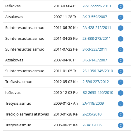
Ieškovas
2013-03-04 Pi
2-5172-595/2013
C
Atsakovas
2007-11-28 Tr
3K-3-559/2007
C
Suinteresuotas asmuo
2011-06-30 Ke
2A-428-212/2011
C
Suinteresuotas asmuo
2011-04-28 Ke
2S-888-273/2011
C
Suinteresuotas asmuo
2011-07-22 Pe
3K-3-333/2011
C
Atsakovas
2007-04-16 Pi
3K-3-143/2007
C
Suinteresuotas asmuo
2011-01-05 Tr
2S-1356-345/2010
C
Trečiasis asmuo
2012-05-03 Ke
2-596-227/2012
C
Ieškovas
2010-12-03 Pe
B2-2695-450/2010
C
Tretysis asmuo
2009-01-27 An
2A-118/2009
C
Trečiojo asmens atstovas
2010-01-28 Ke
2-206/2010
C
Tretysis asmuo
2006-06-15 Ke
2-341/2006
C