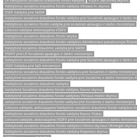
LR Valstybinio socialinio draudimo fondo valdyba
VSDFV Šalčininkų skyrius
Valstybinio socialinio draudimo fondo valdyba Vilniaus m. skyrius
VSDF Valdyba prie SADM
Valstybinio socialinio draudimo fondo valdyba prie Socialinės apsaugos ir darbo mi
Valstybinio socialinio fondo valdyba prie socialinės apsaugos ir darbo ministerijos
Lietuvos valstybė atstovaujama VSDFV
Valstybinio socialinio draudimo fondo taryba
Valstybinio socialinio draudimo fondo valdybos ddirektoriaus pavaduotojas Ričar
Valstybinė socialinio draudimo valdyba prie SADM
VSDFV prie LR Socialinės apsaugos ir darbo ministerijos
Valstybinio socialinio draudimo fondo valdyba prie Socialinės apsaugos ir darbo min
VSDF Valdyba prie SaD ministerijos
Valstybinio socialinio draudimo fondo valdybos prie Socialinės ir darbo ministerijo
valstybinė socialinio draudimo fondo valdyba prie Socialinės ir darbo ministerijos 
Valstybinio socialinio draudimo valdyba
Valstybinė Socialinio draudimo fondo valdyba, Kauno skyrius
Valstybinė socialinio draudimo fondo valdybos Vilniaus miesto skyrius
valstybinė socialinio draudimo fondo valdyba prie Socialinės ir darbo ministerijos
Lietuvos valstybė, atstovaujama Valstybinio socialinio draudimo fondo valdybos Vil
Valstybinio socialinio draudimo fondo valdyba Kauno filialas
Lietuvos valstybė, atstovaujama VSDFV prie Socialinės apsaugos ir darbo ministerij
Valstybinės socialinio draudimo fondo valdybos Utenos skyriaus Ukmergės skyrius
Valstybinio socialinio draudimo fondo valdyba Klaipėdos skyrius