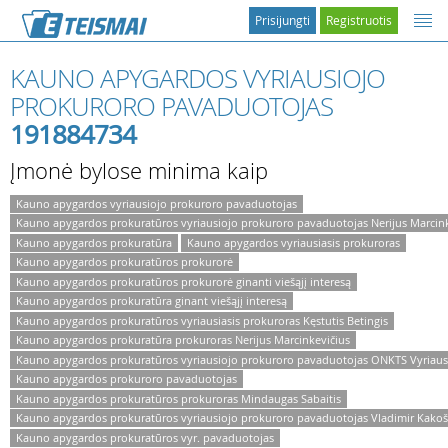
Prisijungti
Registruotis
KAUNO APYGARDOS VYRIAUSIOJO
PROKURORO PAVADUOTOJAS
191884734
Įmonė bylose minima kaip
Kauno apygardos vyriausiojo prokuroro pavaduotojas
Kauno apygardos prokuratūros vyriausiojo prokuroro pavaduotojas Nerijus Marcink
Kauno apygardos prokuratūra
Kauno apygardos vyriausiasis prokuroras
Kauno apygardos prokuratūros prokurorė
Kauno apygardos prokuratūros prokurorė ginanti viešąjį interesą
Kauno apygardos prokuratūra ginant viešąjį interesą
Kauno apygardos prokuratūros vyriausiasis prokuroras Kęstutis Betingis
Kauno apygardos prokuratūra prokuroras Nerijus Marcinkevičius
Kauno apygardos prokuratūros vyriausiojo prokuroro pavaduotojas ONKTS Vyriausi
Kauno apygardos prokuroro pavaduotojas
Kauno apygardos prokuratūros prokuroras Mindaugas Sabaitis
Kauno apygardos prokuratūros vyriausiojo prokuroro pavaduotojas Vladimir Kakoš
Kauno apygardos prokuratūros vyr. pavaduotojas