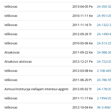
Ieškovas
2013-04-05 Pe
2A-350-3
Ieškovas
2010-11-11 Ke
2A-951/2
Ieškovas
2011-11-16 Tr
2A-1322-
Ieškovas
2012-09-26 Tr
2A-1490-
Ieškovas
2010-05-06 Ke
2A-513-2
Atsakovas
2011-09-22 Ke
2A-988-2
Atsakovo atstovas
2012-12-21 Pe
2A-722/2
Ieškovas
2012-03-08 Ke
2-108-44
Ieškovas
2011-06-20 Pi
2A-786-5
Asmuo/institucija viešajam interesui apginti
2012-05-02 Tr
2A-178/2
Ieškovas
2011-11-17 Ke
2-1994/2
Ieškovas
2012-10-04 Ke
3K-3-406