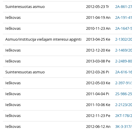
Suinteresuotas asmuo
2012-05-23 Tr
2A-861-2
Ieškovas
2011-04-19 An
2A-191-4
Ieškovas
2010-11-23 An
2A-1647-
Asmuo/institucija viešajam interesui apginti
2013-04-25 Ke
2-1302/2
Ieškovas
2012-12-20 Ke
2-1469/2
Ieškovas
2013-03-08 Pe
2-2489-8
Suinteresuotas asmuo
2012-03-26 Pi
2A-616-1
Ieškovas
2012-05-03 Ke
2-397-91
Ieškovas
2011-04-04 Pi
2S-986-2
Ieškovas
2011-10-06 Ke
2-2123/2
Ieškovas
2012-11-23 Pe
2KT-178/
Ieškovas
2012-06-12 An
3K-3-317