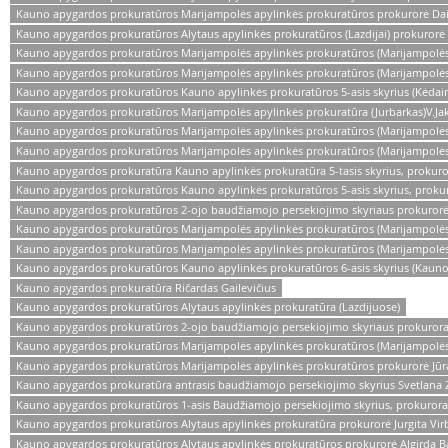
Kauno apygardos prokuratūros Marijampolės apylinkės prokuratūros prokurorė Dai
Kauno apygardos prokuratūros Alytaus apylinkės prokuratūros (Lazdijai) prokurorė 
Kauno apygardos prokuratūros Marijampolės apylinkės prokuratūros (Marijampolės)
Kauno apygardos prokuratūros Marijampolės apylinkės prokuratūros (Marijampolės)
Kauno apygardos prokuratūros Kauno apylinkės prokuratūros 5-asis skyrius (Kėdain
Kauno apygardos prokuratūros Marijampolės apylinkės prokuratūra (Jurbarkas)V.Ja
Kauno apygardos prokuratūros Marijampolės apylinkės prokuratūros (Marijampolės
Kauno apygardos prokuratūros Marijampolės apylinkės prokuratūros (Marijampolė
Kauno apygardos prokuratūra Kauno apylinkės prokuratūra 5-tasis skyrius, prokuro
Kauno apygardos prokuratūros Kauno apylinkės prokuratūros 5-asis skyrius, prokur
Kauno apygardos prokuratūros 2-ojo baudžiamojo persekiojimo skyriaus prokurorė
Kauno apygardos prokuratūros Marijampolės apylinkės prokuratūros (Marijampolės) 
Kauno apygardos prokuratūros Marijampolės apylinkės prokuratūros (Marijampolės
Kauno apygardos prokuratūros Kauno apylinkės prokuratūros 6-asis skyrius (Kauno
Kauno apygardos prokuratūra Ričardas Gailevičius
Kauno apygardos prokuratūros Alytaus apylinkės prokuratūra (Lazdijuose)
Kauno apygardos prokuratūros 2-ojo baudžiamojo persekiojimo skyriaus prokuroras
Kauno apygardos prokuratūros Marijampolės apylinkės prokuratūros (Marijampolės)
Kauno apygardos prokuratūros Marijampolės apylinkės prokuratūros prokurorė Jūrat
Kauno apygardos prokuratūra antrasis baudžiamojo persekiojimo skyrius Svetlana 
Kauno apygardos prokuratūros 1-asis Baudžiamojo persekiojimo skyrius, prokuror
Kauno apygardos prokuratūros Alytaus apylinkės prokuratūra prokurorė Jurgita Virb
Kauno apygardos prokuratūros Alytaus apylinkės prokuratūros prokurorė Algirda 