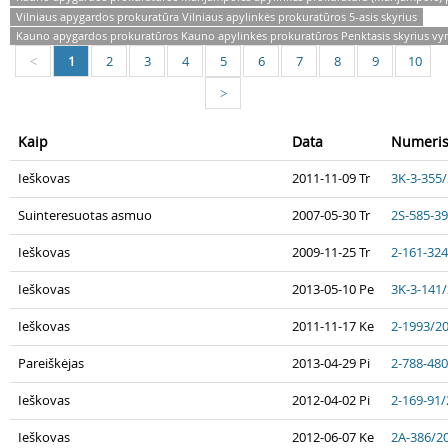
Vilniaus apygardos prokuratūra Vilniaus apylinkės prokuratūros 5-asis skyrius
Kauno apygardos prokuratūros Kauno apylinkės prokuratūros Penktasis skyrius vyr
1
2
3
4
5
6
7
8
9
10
<
>
Kaip
Data
Numeri
Ieškovas
2011-11-09 Tr
3K-3-355
Suinteresuotas asmuo
2007-05-30 Tr
2S-585-3
Ieškovas
2009-11-25 Tr
2-161-32
Ieškovas
2013-05-10 Pe
3K-3-141
Ieškovas
2011-11-17 Ke
2-1993/2
Pareiškėjas
2013-04-29 Pi
2-788-48
Ieškovas
2012-04-02 Pi
2-169-91
Ieškovas
2012-06-07 Ke
2A-386/2