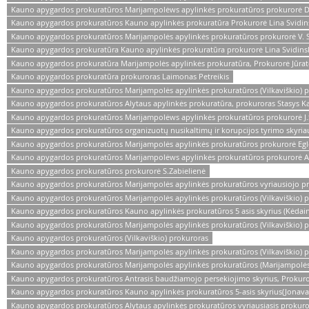
Kauno apygardos prokuratūros Marijampolėws apylinkės prokuratūros prokurorė D
Kauno apygardos prokuratūros Kauno apylinkės prokuratūra Prokurorė Lina Svidins
Kauno apygardos prokuratūros Marijampolės apylinkės prokuratūros prokurorė V. 
Kauno apygardos prokuratūra Kauno apylinkės prokuratūra prokurorė Lina Svidinsk
Kauno apygardos prokuratūra Marijampolės apylinkės prokuratūra, Prokurorė Jūratė
Kauno apygardos prokuratūra prokuroras Laimonas Petreikis
Kauno apygardos prokuratūros Marijampolės apylinkės prokuratūros (Vilkaviškio) 
Kauno apygardos prokuratūros Alytaus apylinkės prokuratūra, prokuroras Stasys Ka
Kauno apygardos prokuratūros Marijampolėws apylinkės prokuratūros prokurorė J.Š
Kauno apygardos prokuratūros organizuotų nusikaltimų ir korupcijos tyrimo skyria
Kauno apygardos prokuratūros Marijampolės apylinkės prokuratūros prokurorė Egl
Kauno apygardos prokuratūros Marijampolėws apylinkės prokuratūros prokurorė A
Kauno apygardos prokuratūros prokurorė S.Zabielienė
Kauno apygardos prokuratūros Marijampolės apylinkės prokuratūros vyriausiojo p
Kauno apygardos prokuratūros Marijampolės apylinkės prokuratūros (Vilkaviškio) 
Kauno apygardos prokuratūros Kauno apylinkės prokuratūros 5 asis skyrius (Kėdain
Kauno apygardos prokuratūros Marijampolės apylinkės prokuratūros (Vilkaviškio) p
Kauno apygardos prokuratūros (Vilkaviškio) prokuroras
Kauno apygardos prokuratūros Marijampolės apylinkės prokuratūros (Vilkaviškio) 
Kauno apygardos prokuratūros Marijampolės apylinkės prokuratūros (Marijampolės)
Kauno apygardos prokuratūros Antrasis baudžiamojo persekiojimo skyrius, Prokuror
Kauno apygardos prokuratūros Kauno apylinkės prokuratūros 5-asis skyrius(Jonava
Kauno apygardos prokuratūros Alytaus apylinkės prokuratūros vyriausiasis prokur