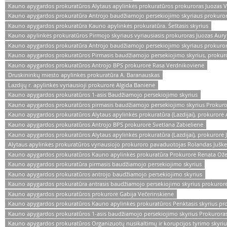
Kauno apygardos prokuratūros Alytaus apylinkės prokuratūros prokuroras Juozas V
Kauno apygardos prokuratūra Antrojo baudžiamojo persekiojimo skyriaus prokurora
Kauno apygardos prokuratūra Kauno apylinkės prokuratūra. Šeštasis skyrius
Kauno apylinkės prokuratūros Pirmojo skyriaus vyriausiasis prokuroras Juozas Aury
Kauno apygardos prokuratūra Antrojo baudžiamojo persekiojimo skyriaus prokuror
Kauno apygardos prokuratūros Pirmasis baudžiamojo persekiojimo skyrius, prokur
Kauno apygardos prokuratūros Antrojo BPS prokurorė Rasa Verdnikovienė
Druskininkų miesto apylinkės prokuratūra A. Baranauskas
Lazdijų r. apylinkės vyriausioji prokurorė Algida Banienė
Kauno apygardos prokuratūros 1-asis Baudžiamojo persekiojimo skyrius
Kauno apygardos prokuratūros pirmasis baudžiamojo persekiojimo skyrius Prokuro
Kauno apygardos prokuratūros Alytaus apylinkės prokuratūra (Lazdijai), prokurorė 
Kauno apygardos prokuratūros Antrojo BPS prokurorė Svetlana Zabielienė
Kauno apygardos prokuratūros Alytaus apylinkės prokuratūra (Lazdijai), prokurorė Ju
Alytaus apylinkės prokuratūros vyriausiojo prokuroro pavaduotojas Rolandas Juške
Kauno apygardos prokuratūros Kauno apylinkės prokuratūra Prokurorė Renata Ože
Kauno apygardos prokuratūra pirmasis baudžiamojo persekiojimo skyrius
Kauno apygardos prokuratūros antrojo baudžiamojo persekiojimo skyrius
Kauno apygardos prokuratūra antrasis baudžiamojo persekiojimo skyrius prokurorė
Kauno apygardos prokuratūros prokurorė Gabija Večerinskienė
Kauno apygardos prokuratūros Kauno apylinkės prokuratūros Penktasis skyrius pro
Kauno apygardos prokuratūros 1-asis baudžiamojo persekiojimo skyrius Prokuroras
Kauno apygardos prokuratūros Organizuotų nusikaltimų ir korupcijos tyrimo skyri