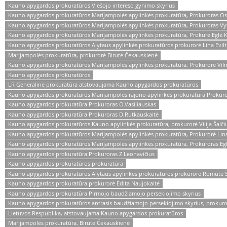
Kauno apygardos prokuratūros Viešojo intereso gynimo skyrius
Kauno apygardos prokuratūros Marijampolės apylinkės prokuratūra, Prokuroras Os
Kauno apygardos prokuratūros Marijampolės apylinkės prokuratūra, Prokuroras Vy
Kauno apygardos prokuratūros Marijampolės apylinkės prokuratūra, Prokurė Eglė K
Kauno apygardos prokuratūros Alytaus apylinkės prokuratūros prokurorė Lina Evilt
Marijampolės prokuratūra, prokurorė Birutė Čekauskienė
Kauno apygardos prokuratūros Marijampolės apylinkės prokuratūra, Prokurorė Vil
Kauno apygardos prokuratūros
LR Generalinė prokuratūra atstovaujama Kauno apygardos prokuratūros
Kauno apygardos prokuratūros Marijampolės rajono apylinkės prokuratūra Prokuro
Kauno apygardos prokuratūra Prokuroras O.Vasiliauskas
Kauno apygardos prokuratūra Prokuroras D.Rutkauskaitė
Kauno apygardos prokuratūros Kauno apylinkės prokuratūra, prokurorė Vilija Šalči
Kauno apygardos prokuratūros Marijampolės apylinkės prokuratūra, Prokurorė Lina
Kauno apygardos prokuratūros Marijampolės apylinkės prokuratūra, Prokuroras Egl
Kauno apygardos prokuratūra Prokuroras Z.Leonavičius
Kauno apygardos prokuratūros prokuratūra
Kauno apygardos prokuratūros Alytaus apylinkės prokuratūros prokurorė Romutė Š
Kauno apygardos prokuratūra prokurorė Edita Naujokaitė
Kauno apygardos prokuratūra Pirmojo baudžiamojo persekiojimo skyrius
Kauno apygardos prokuratūros antrasis baudžiamojo persekiojimo skyrius, prokuro
Lietuvos Respublika, atstovaujama Kauno apygardos prokuratūros
Marijampolės prokuratūra, Birutė Čekauskienė