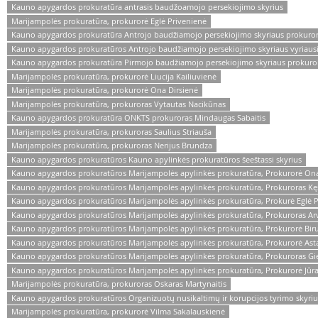
Kauno apygardos prokuratūra antrasis baudžoamojo persekiojimo skyrius
Marijampolės prokuratūra, prokurorė Eglė Privenienė
Kauno apygardos prokuratūra Antrojo baudžiamojo persekiojimo skyriaus prokuror
Kauno apygardos prokuratūros Antrojo baudžiamojo persekiojimo skyriaus vyriausia
Kauno apygardos prokuratūra Pirmojo baudžiamojo persekiojimo skyriaus prokuro
Marijampolės prokuratūra, prokurorė Liucija Kailiuvienė
Marijampolės prokuratūra, prokurorė Ona Dirsienė
Marijampolės prokuratūra, prokuroras Vytautas Nacikūnas
Kauno apygardos prokuratūra ONKTS prokuroras Mindaugas Sabaitis
Marijampolės prokuratūra, prokuroras Saulius Striauša
Marijampolės prokuratūra, prokuroras Nerijus Brundza
Kauno apygardos prokuratūros Kauno apylinkės prokuratūros šeeštassi skyrius
Kauno apygardos prokuratūros Marijampolės apylinkės prokuratūra, Prokurorė Ona
Kauno apygardos prokuratūros Marijampolės apylinkės prokuratūra, Prokuroras Kęst
Kauno apygardos prokuratūros Marijampolės apylinkės prokuratūra, Prokurė Eglė P
Kauno apygardos prokuratūros Marijampolės apylinkės prokuratūra, Prokuroras A
Kauno apygardos prokuratūros Marijampolės apylinkės prokuratūra, Prokurorė Bir
Kauno apygardos prokuratūros Marijampolės apylinkės prokuratūra, Prokurorė Ast
Kauno apygardos prokuratūros Marijampolės apylinkės prokuratūra, Prokuroras Gie
Kauno apygardos prokuratūros Marijampolės apylinkės prokuratūra, Prokurorė Jūrat
Marijampolės prokuratūra, prokuroras Oskaras Martynaitis
Kauno apygardos prokuratūros Organizuotų nusikaltimų ir korupcijos tyrimo skyriu
Marijampolės prokuratūra, prokurorė Vilma Sakalauskienė