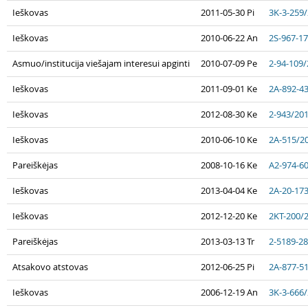
Ieškovas
2011-05-30 Pi
3K-3-259
Ieškovas
2010-06-22 An
2S-967-1
Asmuo/institucija viešajam interesui apginti
2010-07-09 Pe
2-94-109
Ieškovas
2011-09-01 Ke
2A-892-4
Ieškovas
2012-08-30 Ke
2-943/20
Ieškovas
2010-06-10 Ke
2A-515/2
Pareiškėjas
2008-10-16 Ke
A2-974-6
Ieškovas
2013-04-04 Ke
2A-20-17
Ieškovas
2012-12-20 Ke
2KT-200/
Pareiškėjas
2013-03-13 Tr
2-5189-2
Atsakovo atstovas
2012-06-25 Pi
2A-877-5
Ieškovas
2006-12-19 An
3K-3-666