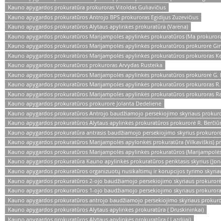
Kauno apygardos prokuratūra prokuroras Vitoldas Guliavičius
Kauno apygardos prokuratūros Antrojo BPS prokuroras Egidijus Zuzevičius
Kauno apygardos prokuratūros Alytaus apylinkės prokuratūra (Varėna)
Kauno apygardos prokuratūros Marijampolės apylinkės prokuratūros (Ma prokurora
Kauno apygardos prokuratūros Marijampolės apylinkės prokuratūros prokurorė Gint
Kauno apygardos prokuratūros Marijampolės apylinkės prokuratūros prokuroras Kęst
Kauno apygardos prokuratūros prokuroras Arvydas Rusteika
Kauno apygardos prokuratūros Marijampolės apylinkės prokuratūros prokurorė G. M
Kauno apygardos prokuratūros Marijampolės apylinkės prokuratūros prokuroras R. M
Kauno apygardos prokuratūros Marijampolės apylinkės prokuratūros prokuroras Ram
Kauno apygardos prokuratūros prokurorė Jolanta Dedelienė
Kauno apygardos prokuratūros Antrojo baudžiamojo persekiojimo skyriaus prokuro
Kauno apygardos prokuratūros Alytaus apylinkės prokuratūros prokurorė R. Berčiū
Kauno apygardos prokuratūra antrasis baudžiamojo persekiojimo skyrius prokurorė
Kauno apygardos prokuratūros Marijampolės apylonkės prokuratūra (Vilkaviškis) p
Kauno apygardos prokuratūros Marijampolės apylinkės prokuratūros (Marijampolės
Kauno apygardos prokuratūra Kauno apylinkės prokuratūros penktasis skyrius (Jon
Kauno apygardos prokuratūros organizuotų nusikaltimų ir korupcijos tyrimo skyr
Kauno apygardos prokuratūros 2-ojo baudžiamojo persekiojimo skyriaus prokuror
Kauno apygardos prokuratūros 1-ojo baudžiamojo persekiojimo skyriaus prokurora
Kauno apygardos prokuratūros antrojo baudžiamojo persekiojimo skyriaus prokuro
Kauno apygardos prokuratūros Alytaus apylinkės prokuratūra ( Druskininkai)
Kauno apygardos prokuratūros Alytaus apylinkės prokuratūra ( Lazdijai)