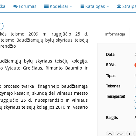
ška
Forumas
Kodeksai
Katalogas
Straip
0
nkės teismo 2009 m. rugpjūčio 25 d.
Informacija
 teismo Baudžiamųjų bylų skyriaus teisėjų
prendžio
Data
udžiamųjų bylų skyriaus teisėjų kolegija,
Rūšis
nko Vytauto Greičiaus, Rimanto Baumilo ir
Tipas
io proceso tvarka išnagrinėjo baudžiamąją
Teismas
s gynėjo kasacinį skundą dėl Vilniaus miesto
Teisėjas(ai)
ugpjūčio 25 d. nuosprendžio ir Vilniaus
skyriaus teisėjų kolegijos 2010 m. vasario
Baigtis
25
25.8
1