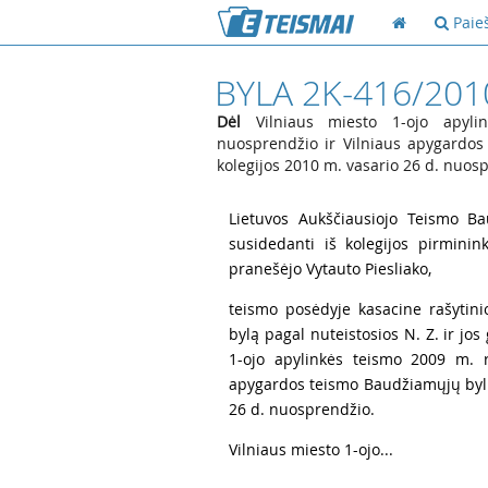
Paie
BYLA 2K-416/201
Dėl
Vilniaus miesto 1-ojo apyli
nuosprendžio ir Vilniaus apygardos
kolegijos 2010 m. vasario 26 d. nuos
1
Lietuvos Aukščiausiojo Teismo Ba
susidedanti iš kolegijos pirmini
pranešėjo Vytauto Piesliako,
2
teismo posėdyje kasacine rašytin
bylą pagal nuteistosios N. Z. ir jo
1-ojo apylinkės teismo 2009 m. r
apygardos teismo Baudžiamųjų bylų 
26 d. nuosprendžio.
3
Vilniaus miesto 1-ojo...