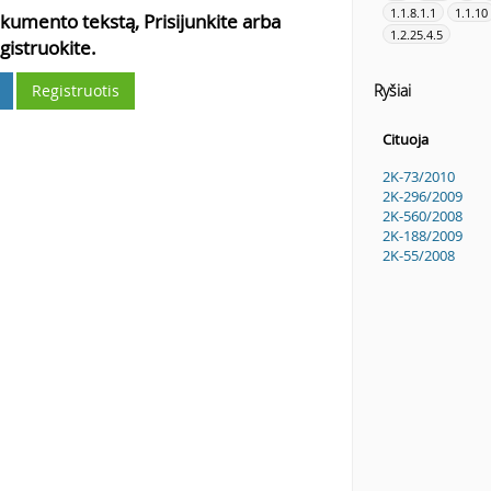
1.1.8.1.1
1.1.10
kumento tekstą, Prisijunkite arba
1.2.25.4.5
gistruokite.
Ryšiai
Registruotis
Cituoja
2K-73/2010
2K-296/2009
2K-560/2008
2K-188/2009
2K-55/2008