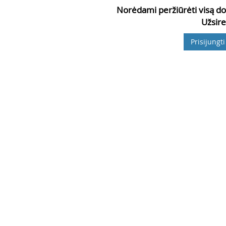
Norėdami peržiūrėti visą do
Užsire
Prisijungti