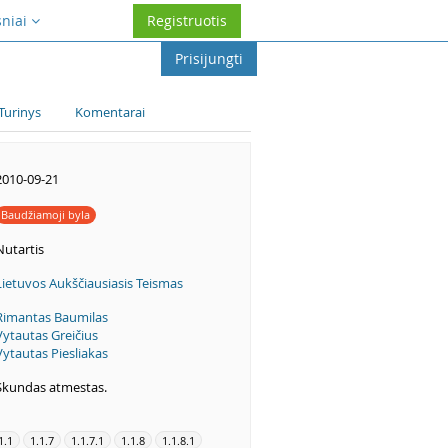
sniai
Registruotis
Prisijungti
Turinys
Komentarai
2010-09-21
Baudžiamoji byla
Nutartis
Lietuvos Aukščiausiasis Teismas
Rimantas Baumilas
Vytautas Greičius
Vytautas Piesliakas
Skundas atmestas.
1.1
1.1.7
1.1.7.1
1.1.8
1.1.8.1