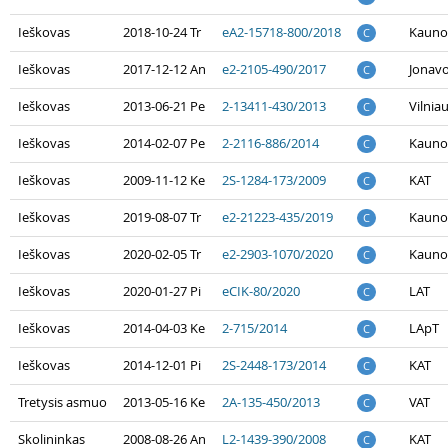
Ieškovas
2018-10-24 Tr
eA2-15718-800/2018
Kauno
C
Ieškovas
2017-12-12 An
e2-2105-490/2017
Jonav
C
Ieškovas
2013-06-21 Pe
2-13411-430/2013
Vilnia
C
Ieškovas
2014-02-07 Pe
2-2116-886/2014
Kauno
C
Ieškovas
2009-11-12 Ke
2S-1284-173/2009
KAT
C
Ieškovas
2019-08-07 Tr
e2-21223-435/2019
Kauno
C
Ieškovas
2020-02-05 Tr
e2-2903-1070/2020
Kauno
C
Ieškovas
2020-01-27 Pi
eCIK-80/2020
LAT
C
Ieškovas
2014-04-03 Ke
2-715/2014
LApT
C
Ieškovas
2014-12-01 Pi
2S-2448-173/2014
KAT
C
Tretysis asmuo
2013-05-16 Ke
2A-135-450/2013
VAT
C
Skolininkas
2008-08-26 An
L2-1439-390/2008
KAT
C