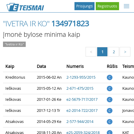
Prisijungti
Registruotis
"IVETRA IR KO"
134971823
Įmonė bylose minima kaip
"Ivetra ir Ko"
1
2
<
>
Kaip
Data
Numeris
Rūšis
Teism
Kreditorius
2015-06-02 An
2-1293-955/2015
Kauno
C
Ieškovas
2015-05-12 An
2-671-475/2015
Kauno
C
Ieškovas
2017-01-26 Ke
e2-5679-717/2017
Kauno
C
Ieškovas
2017-12-13 Tr
e2-2014-722/2017
Jonav
C
Atsakovas
2014-05-29 Ke
2-577-944/2014
Kauno
C
Atsakovas
2018-11-20 An
e2S-2059-324/2018
KAT
C