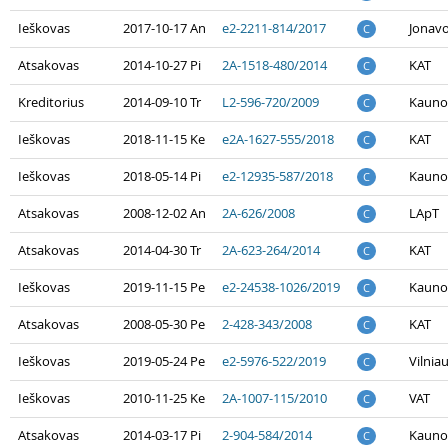
Ieškovas
2017-10-17 An
e2-2211-814/2017
Jonav
C
Atsakovas
2014-10-27 Pi
2A-1518-480/2014
KAT
C
Kreditorius
2014-09-10 Tr
L2-596-720/2009
Kauno
C
Ieškovas
2018-11-15 Ke
e2A-1627-555/2018
KAT
C
Ieškovas
2018-05-14 Pi
e2-12935-587/2018
Kauno
C
Atsakovas
2008-12-02 An
2A-626/2008
LApT
C
Atsakovas
2014-04-30 Tr
2A-623-264/2014
KAT
C
Ieškovas
2019-11-15 Pe
e2-24538-1026/2019
Kauno
C
Atsakovas
2008-05-30 Pe
2-428-343/2008
KAT
C
Ieškovas
2019-05-24 Pe
e2-5976-522/2019
Vilnia
C
Ieškovas
2010-11-25 Ke
2A-1007-115/2010
VAT
C
Atsakovas
2014-03-17 Pi
2-904-584/2014
Kauno
C