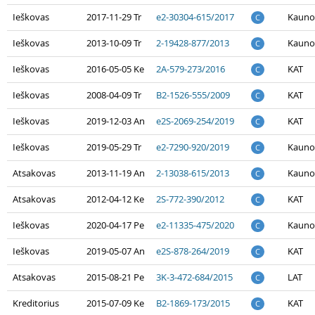
Ieškovas
2017-11-29 Tr
e2-30304-615/2017
Kauno
C
Ieškovas
2013-10-09 Tr
2-19428-877/2013
Kauno
C
Ieškovas
2016-05-05 Ke
2A-579-273/2016
KAT
C
Ieškovas
2008-04-09 Tr
B2-1526-555/2009
KAT
C
Ieškovas
2019-12-03 An
e2S-2069-254/2019
KAT
C
Ieškovas
2019-05-29 Tr
e2-7290-920/2019
Kauno
C
Atsakovas
2013-11-19 An
2-13038-615/2013
Kauno
C
Atsakovas
2012-04-12 Ke
2S-772-390/2012
KAT
C
Ieškovas
2020-04-17 Pe
e2-11335-475/2020
Kauno
C
Ieškovas
2019-05-07 An
e2S-878-264/2019
KAT
C
Atsakovas
2015-08-21 Pe
3K-3-472-684/2015
LAT
C
Kreditorius
2015-07-09 Ke
B2-1869-173/2015
KAT
C