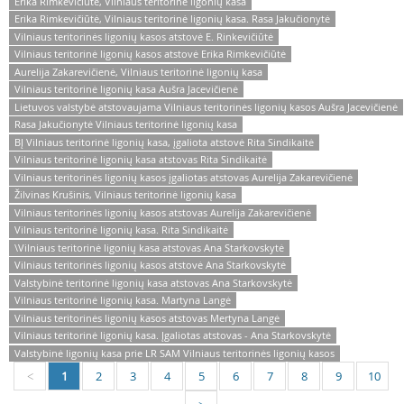
Erika Rimkevičiūtė, Vilniaus teritorinė ligonių kasa
Erika Rimkevičiūtė, Vilniaus teritorinė ligonių kasa. Rasa Jakučionytė
Vilniaus teritorinės ligonių kasos atstovė E. Rinkevičiūtė
Vilniaus teritorinė ligonių kasos atstovė Erika Rimkevičiūtė
Aurelija Zakarevičienė, Vilniaus teritorinė ligonių kasa
Vilniaus teritorinė ligonių kasa Aušra Jacevičienė
Lietuvos valstybė atstovaujama Vilniaus teritorinės ligonių kasos Aušra Jacevičienė
Rasa Jakučionytė Vilniaus teritorinė ligonių kasa
BĮ Vilniaus teritorinė ligonių kasa, įgaliota atstovė Rita Sindikaitė
Vilniaus teritorinė ligonių kasa atstovas Rita Sindikaitė
Vilniaus teritorinės ligonių kasos įgaliotas atstovas Aurelija Zakarevičienė
Žilvinas Krušinis, Vilniaus teritorinė ligonių kasa
Vilniaus teritorinės ligonių kasos atstovas Aurelija Zakarevičienė
Vilniaus teritorinė ligonių kasa. Rita Sindikaitė
\Vilniaus teritorinė ligonių kasa atstovas Ana Starkovskytė
Vilniaus teritorinės ligonių kasos atstovė Ana Starkovskytė
Valstybinė teritorinė ligonių kasa atstovas Ana Starkovskytė
Vilniaus teritorinė ligonių kasa. Martyna Langė
Vilniaus teritorinės ligonių kasos atstovas Mertyna Langė
Vilniaus teritorinė ligonių kasa. Įgaliotas atstovas - Ana Starkovskytė
Valstybinė ligonių kasa prie LR SAM Vilniaus teritorinės ligonių kasos
1
2
3
4
5
6
7
8
9
10
<