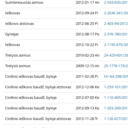
Suinteresuotas asmuo
2012-01-17 An
2-543-835/201
Ieškovas
2012-09-24 Pi
2-2636-341/2
Ieškovo atstovas
2012-06-25 Pi
2-403-94/2012
Gynėjas
2012-08-17 Pe
2-376-780/201
Ieškovas
2012-10-22 Pi
2-1195-675/2
Tretysis asmuo
2010-02-23 An
2A-429-601/2
Tretysis asmuo
2009-12-15 An
2S-1778-173/
Civilinis ieškovas baudž. byloje
2011-02-28 Pi
N1-64-298/20
Civilinio ieškovo baudž. byloje atstovas
2012-12-06 Ke
1-259-161/201
Civilinis ieškovas baudž. byloje
2012-07-05 Ke
1-110-405/201
Civilinis ieškovas baudž. byloje
2012-09-13 Ke
1-203-269/201
Civilinio ieškovo baudž. byloje atstovas
2012-11-28 Tr
1-126-627/201