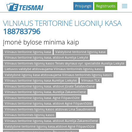
Prisijungti
Registruotis
VILNIAUS TERITORINĖ LIGONIŲ KASA
188783796
Įmonė bylose minima kaip
Vilniaus teritorinė ligonių kasa
Valstybinė teritorinė ligonių kasa
Vilniaus teritorinė ligonių kasa, atstovė Aurelija Liekytė
Vilniaus teritorinės ligonių kasos Teisės skyriaus vyr. specialistė Aurelija Liekytė
Lietuvos valstybė atstovaujama Vilniaus teritorinės ligonių kasos
Valstybinė ligonių kasa atstovaujama Vilniaus teritorinės ligonių kasos
Vilniaus teritorinė ligonių kasa Aurelijai Liekytei
Vilniaus TLK
Vilniaus teritorinė ligonių kasa, atstovė Jūratė Šalaševičienė
Vilniaus teritorinė ligonių kasa, Aurelija Zakarevičienė
Vilniaus teritorinė ligonių kasa. Agnė Filipavičiūtė
Vilniaus teritorinė ligonių kasa, atstovė Agnė Filipavičiūtė
Vilniaus teritorinės ligonių kasos atstovas Lina Šiaudinienė
Vilniaus teritorinės ligonių kasos
Vilniaus teritorinė ligonių kasa, atstovė Aurelija Zakarevičienė
Valstybinė teritorinė ligonių kasa,atstovė Agnė Filipavičiūtė