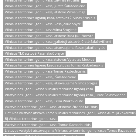
Vilniaus teritorinė ligonių kasa, Žilvinas Krušinis
Vilniaus teritorinė ligonių kasa, Jūratė Šalaševičienė
Vilniaus teritorinė ligonių kasa, atstovė Vilma Srogė
Vilniaus teritorinės ligonių kasa, atstovas Žilvinas Krušinis
Vilniaus teritorinė ligonių kasa. Rasa Jakučionytė
Vilniaus teritorinė ligonių kasa,Vilma Srogienė
Vilniaus teritorinė ligonių kasa, atstovė Rasa Jakučionytė
Vilniaus teritorinė ligonių kasa įgaliotoji atstovė Jūratė Šalaševičienė
Vilniaus teritorinė ligonių kasa, atsovaujama Rasos Jakučionytės
Vilniaus TLK atstovė Rasa Jakučionytė
Vilniaus teritorinė ligonių kasa,atstovas Vytautas Mockus
Vilniaus teritorinės ligonių kasos atstovas Tomas Razbadauskis
Vilniaus teritorinė ligonių kasa Tomas Razbadauskis
Vilniaus teritorinė ligonių kasa,J.Šalaševičienė
Vilniaus teritorinė ligonių kasa, atsovaujama Vilmos Srogės
Vlastybinės ligonių kasos Vilniaus teritorinė ligonių kasa
Vlastybinės ligonių kasos Vilniaus teritorinė ligonių kasa, Jūratė Šalaševičienė
Vilniaus teritorinė ligonių kasa, Erika Rimkevičiūtė
Valstybinė teritorinė ligonių kasa, atstovas Žilvinas Krušinis
Lietuvos valstybė atstovaujama Vilniaus teritorinės ligonių kasos Aurelija Zakarevič
BĮ Vilniaus teritorinė ligonių kasa
Valstybinė teritorinė ligonių kasa. Tomas Razbadauskis
Lietuvos valstybė atstovaujama Vilniaus teritorinės ligonių kasos Tomas Razbadaus