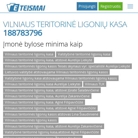
Prisijungti
Registruotis
VILNIAUS TERITORINĖ LIGONIŲ KASA
188783796
Įmonė bylose minima kaip
Vilniaus teritorinė ligonių kasa
Valstybinė teritorinė ligonių kasa
Vilniaus teritorinė ligonių kasa, atstovė Aurelija Liekytė
Vilniaus teritorinės ligonių kasos Teisės skyriaus vyr. specialistė Aurelija Liekytė
Lietuvos valstybė atstovaujama Vilniaus teritorinės ligonių kasos
Valstybinė ligonių kasa atstovaujama Vilniaus teritorinės ligonių kasos
Vilniaus teritorinė ligonių kasa Aurelijai Liekytei
Vilniaus TLK
Vilniaus teritorinė ligonių kasa, atstovė Jūratė Šalaševičienė
Vilniaus teritorinė ligonių kasa, Aurelija Zakarevičienė
Vilniaus teritorinė ligonių kasa. Agnė Filipavičiūtė
Vilniaus teritorinė ligonių kasa, atstovė Agnė Filipavičiūtė
Vilniaus teritorinės ligonių kasos atstovas Lina Šiaudinienė
Vilniaus teritorinės ligonių kasos
Vilniaus teritorinė ligonių kasa, atstovė Aurelija Zakarevičienė
Valstybinė teritorinė ligonių kasa,atstovė Agnė Filipavičiūtė