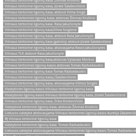
Vilniaus teritorinė ligonių kasa, Žilvinas Krušinis
Vilniaus teritorinė ligonių kasa, Jūratė Šalaševičienė
Vilniaus teritorinė ligonių kasa, atstovė Vilma Srogė
Vilniaus teritorinės ligonių kasa, atstovas Žilvinas Krušinis
Vilniaus teritorinė ligonių kasa. Rasa Jakučionytė
Vilniaus teritorinė ligonių kasa,Vilma Srogienė
Vilniaus teritorinė ligonių kasa, atstovė Rasa Jakučionytė
Vilniaus teritorinė ligonių kasa įgaliotoji atstovė Jūratė Šalaševičienė
Vilniaus teritorinė ligonių kasa, atsovaujama Rasos Jakučionytės
Vilniaus TLK atstovė Rasa Jakučionytė
Vilniaus teritorinė ligonių kasa,atstovas Vytautas Mockus
Vilniaus teritorinės ligonių kasos atstovas Tomas Razbadauskis
Vilniaus teritorinė ligonių kasa Tomas Razbadauskis
Vilniaus teritorinė ligonių kasa,J.Šalaševičienė
Vilniaus teritorinė ligonių kasa, atsovaujama Vilmos Srogės
Vlastybinės ligonių kasos Vilniaus teritorinė ligonių kasa
Vlastybinės ligonių kasos Vilniaus teritorinė ligonių kasa, Jūratė Šalaševičienė
Vilniaus teritorinė ligonių kasa, Erika Rimkevičiūtė
Valstybinė teritorinė ligonių kasa, atstovas Žilvinas Krušinis
Lietuvos valstybė atstovaujama Vilniaus teritorinės ligonių kasos Aurelija Zakarevič
BĮ Vilniaus teritorinė ligonių kasa
Valstybinė teritorinė ligonių kasa. Tomas Razbadauskis
Lietuvos valstybė atstovaujama Vilniaus teritorinės ligonių kasos Tomas Razbadaus