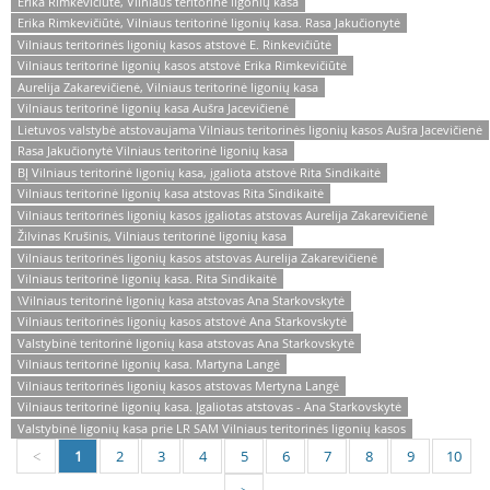
Erika Rimkevičiūtė, Vilniaus teritorinė ligonių kasa
Erika Rimkevičiūtė, Vilniaus teritorinė ligonių kasa. Rasa Jakučionytė
Vilniaus teritorinės ligonių kasos atstovė E. Rinkevičiūtė
Vilniaus teritorinė ligonių kasos atstovė Erika Rimkevičiūtė
Aurelija Zakarevičienė, Vilniaus teritorinė ligonių kasa
Vilniaus teritorinė ligonių kasa Aušra Jacevičienė
Lietuvos valstybė atstovaujama Vilniaus teritorinės ligonių kasos Aušra Jacevičienė
Rasa Jakučionytė Vilniaus teritorinė ligonių kasa
BĮ Vilniaus teritorinė ligonių kasa, įgaliota atstovė Rita Sindikaitė
Vilniaus teritorinė ligonių kasa atstovas Rita Sindikaitė
Vilniaus teritorinės ligonių kasos įgaliotas atstovas Aurelija Zakarevičienė
Žilvinas Krušinis, Vilniaus teritorinė ligonių kasa
Vilniaus teritorinės ligonių kasos atstovas Aurelija Zakarevičienė
Vilniaus teritorinė ligonių kasa. Rita Sindikaitė
\Vilniaus teritorinė ligonių kasa atstovas Ana Starkovskytė
Vilniaus teritorinės ligonių kasos atstovė Ana Starkovskytė
Valstybinė teritorinė ligonių kasa atstovas Ana Starkovskytė
Vilniaus teritorinė ligonių kasa. Martyna Langė
Vilniaus teritorinės ligonių kasos atstovas Mertyna Langė
Vilniaus teritorinė ligonių kasa. Įgaliotas atstovas - Ana Starkovskytė
Valstybinė ligonių kasa prie LR SAM Vilniaus teritorinės ligonių kasos
1
2
3
4
5
6
7
8
9
10
<