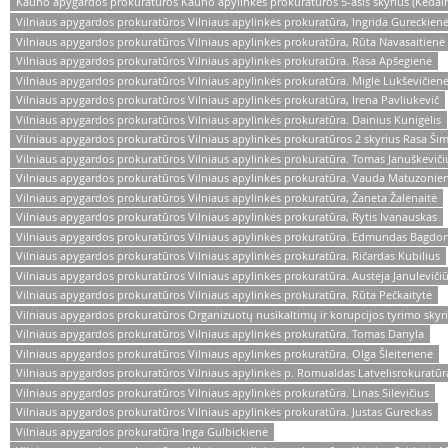
Kauno apygardos prokuratūros Kauno apylinkės prokuratūros 5-asis skyrius (Kėdain
Vilniaus apygardos prokuratūros Vilniaus apylinkės prokuratūra, Ingrida Gureckien
Vilniaus apygardos prokuratūros Vilniaus apylinkės prokuratūra, Rūta Navasaitienė
Vilniaus apygardos prokuratūros Vilniaus apylinkės prokuratūra. Rasa Apšegienė
Vilniaus apygardos prokuratūros Vilniaus apylinkės prokuratūra. Miglė Lukševičien
Vilniaus apygardos prokuratūros Vilniaus apylinkės prokuratūra, Irena Pavliukevič
Vilniaus apygardos prokuratūros Vilniaus apylinkės prokuratūra. Dainius Kunigėlis
Vilniaus apygardos prokuratūros Vilniaus apylinkės prokuratūros 2 skyrius Rasa Ši
Vilniaus apygardos prokuratūros Vilniaus apylinkės prokuratūra. Tomas Januškeviči
Vilniaus apygardos prokuratūros Vilniaus apylinkės prokuratūra. Vauda Matuzonie
Vilniaus apygardos prokuratūros Vilniaus apylinkės prokuratūra, Žaneta Žalėnaitė
Vilniaus apygardos prokuratūros Vilniaus apylinkės prokuratūra, Rytis Ivanauskas
Vilniaus apygardos prokuratūros Vilniaus apylinkės prokuratūra. Edmundas Bagdo
Vilniaus apygardos prokuratūros Vilniaus apylinkės prokuratūra. Ričardas Kubilius
Vilniaus apygardos prokuratūros Vilniaus apylinkės prokuratūra. Austėja Januleviči
Vilniaus apygardos prokuratūros Vilniaus apylinkės prokuratūra. Rūta Pečkaitytė
Vilniaus apygardos prokuratūros Organizuotų nusikaltimų ir korupcijos tyrimo skyri
Vilniaus apygardos prokuratūros Vilniaus apylinkės prokuratūra. Tomas Danyla
Vilniaus apygardos prokuratūros Vilniaus apylinkės prokuratūra. Olga Šleiterienė
Vilniaus apygardos prokuratūros Vilniaus apylinkės p. Romualdas Latvelisrokuratūr
Vilniaus apygardos prokuratūros Vilniaus apylinkės prokuratūra. Linas Silevičius
Vilniaus apygardos prokuratūros Vilniaus apylinkės prokuratūra. Justas Gureckas
Vilniaus apygardos prokuratūra Inga Gulbickienė