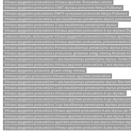
Vilniaus apygardos prokuratūros Vilniaus apylinkė. Romualdas Latvelis
Vilniaus apygardos prokuratūros ONKT skyriaus prokuroras Nėrijus Puškorius
Vilniaus apygardos pokuratūros ONKTS vyriausiasis prokuroras Nėrijus Puškorius
Vilniaus apygardos prokuratūra 3-asis baudžiamojo persekiojimo skyrius prokurora
Vilniaus apygardos prokuratūros 3-iojo baudžiamojo persekiojimo skyrius
Vilniaus apygardos prokuratūros Vilniaus apylinkės prokuratūros 6-ojo skyriaus (Tr
Lietuvos valstybė, atstovaujama Vilniaus apygardos prokuratūros Vilniaus apylinkė
Vilniaus apygardos prokuratūros Vilniaus apylinkės prokuratūra, prokurorė Aušra Z
Vilniaus apygardos prokuratūros Pirmasis baudžiamojo persekiojimo skyrius proku
Vilniaus apygardos prokuratūros prokuroras, gindamas viešąjį interesą Rolandas Kr
Vilniaus apygardos prokuratūros 1-asis baudžiamojo persekiojimo skyrius, Tomas Č
Vilniaus apygardos prokuratūros Vilniaus apylinkės prokuratūros 1-asis skyriaus p
Vilniaus apygardos prokurorė, ginanti viešąjį interesą
Vilniaus apygaros prokuratūros Vilniaus miesto apylinkės prokuratūra
Vilniaus apygardos prokuratūros 1-asis baudžiamojo persekiojimo skyrius, Rita Vai
Vilniaus apygardos prokuratūros 2-asis baudžiamojo persekiojimo skyrius prokuror
Vilniaus apygardos prokuratūros Vilniaus apylinkės prokuratūros 6-ojo skyriaus
Vilniaus apygardos prokuratūros Vilniaus apylinkės prokuratūros 4-ojo skyriaus pr
Vilniaus apygardos prokuratūros 3-ojo baudžiamojo persekiojimo skyriaus prokurorė
Vilniaus apygardos prokuratūra Vilniaus apylinkės prokuratūros 6-asis skyrius, Jan 
Vilniaus apygardos prokuratūros Vilniaus apylinkės prokuratūros 7-asis skyrius. Dar
Vilniaus apygardos prokuratūros apylinkės prokuratūros 6-asis skyrius (Vilniaus rajo
Vilniaus apygardos prokuratūros Vilniaus apylinkės prokuratūros 6-asis skyrius (Šven