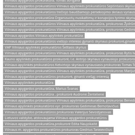
Vilniaus apygardos prokuratūra, Tomas Songaila
Vilniaus apygardos prokuratūros Vilniaus apylinkės prokuratūros Septintasis skyrius
Vilniaus apygardos prokuratūros trečiojo baudžiamojo persekiojimo skriaus vyriaus
Vilniaus apygardos prokuratūra Organizuotų nusikaltimų ir korupcijos tyrimo skyri
Vilniaus apygardos prokuratūros Vilniaus apylinkės prokuratūra, prokuroras Žydrūn
Vilniaus apygardos prokuratūros Vilniaus apylinkės prokuratūra, prokuroras Gedim
Vilniaus apygardos Vilniaus apylinkės prokuratūra
Vilniaus apygardos prokuratūros viešojo intereso gynanti skyriaus prokurorė,ginanti 
VAP Vilniaus apylinkės prokuratūros Šeštasis skyrius
Vilniaus apygardos prokuratūros Vilniaus apylinkės prokuratūra, prokuroras Rytis 
Kauno apylinkės prokuratūros prokurorė, l.e. Antrijo skyriaus vyriausiojo prokuror
Vilniaus apylinkės prokuratūros Ketvirtojo skyriaus vyriausiasis prokuroras Tomas T
Vilniaus apygardos prokuratūros Vilniaus apylinkės prokuratūra, prokuroras Marij
Vilniaus apygardos prokuratūros prokurorė, ginanti viešąjį interesą
Vilniaus apylinikės prokuratūra
Vilniaus apygardos prokuratūra, Marius Švanas
Vilniaus apygardos prokuratūra , prokurorė Audronė Žentelienė
Vilniaus apygardos prokuratūros Vilniaus apylinkės prokuratūra, prokuroras Benedi
Vilniaus apylinkės prokuratūros vyr. prokuroras Gediminas Bernotavičius
Vilniaus apygardos prokuratūros prokuroras Valerijus Sevostjanovas
Lietuvos valstybė, atstovaujama Vilniaus apygardos prokuratūros
Vilniaus apygardos prokuratūra,prokurorė Edita Naujokaitė
Vilniaus m. apygardos prokuratūros prokuroras Giedrius Tarasevičius