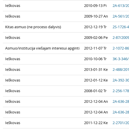
Ieškovas
2010-09-13 Pi
2A-613/2
Ieškovas
2009-10-27 An
2A-561/2
Kitas asmuo (ne proceso dalyvis)
2012-12-19 Tr
2S-1726-
Ieškovas
2009-02-06 Pe
2-87/200
Asmuo/institucija viešajam interesui apginti
2012-11-07 Tr
2-1072-8
Ieškovas
2010-10-06 Tr
3K-3-346
Ieškovas
2013-01-31 Ke
2-488/20
Ieškovas
2012-01-12 Ke
2A-392-3
Ieškovas
2008-01-02 Tr
2-256-17
Ieškovas
2012-12-04 An
2A-636-2
Ieškovas
2012-12-04 An
2A-636-2
Ieškovas
2011-12-22 Ke
2-2701/2