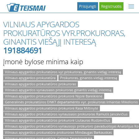
Prisijungti
Registruotis
VILNIAUS APYGARDOS
PROKURATŪROS VYR.PROKURORAS,
GINANTIS VIEŠĄJĮ INTERESĄ
191884691
Įmonė bylose minima kaip
Vilniaus apygardos prokuratūros vyr.prokuroras, ginantis viešąjį interesą
Vilniaus apygardos prokuratūra
Prokuroras, ginantis viešąjį interesą
Vilniaus apygardos prokuratūros prokuroras
Vilniaus apygardos vyriausiasis prokuroras ginantis viešąjį interesą
Vilniaus apygardos prokuratūros prokurorė Nijolė Bareikienė
Generalinės prokuratūros ONKT departamento vyr. prokuroras Irmantas Mikelionis
Vilniaus apygardos prokuratūros prokurorė Rasa Miltinytė
Vilniaus apygardos prokuratūros vyriausiasis prokuroras Ramutis Jancevičius
Vilniaus apygardos prokuratūros prokurorė Liutauras Rudzevičius
Vilniaus apygardos prokuratūros vyriausiojo prokuroro pavaduotojas Anatolijus Ko
Vilniaus apygardos prokuratūra prokuroras Mindaugas Barkauskas
Vilniaus apygardos prokuratūra, Gelena Zajankovskaja