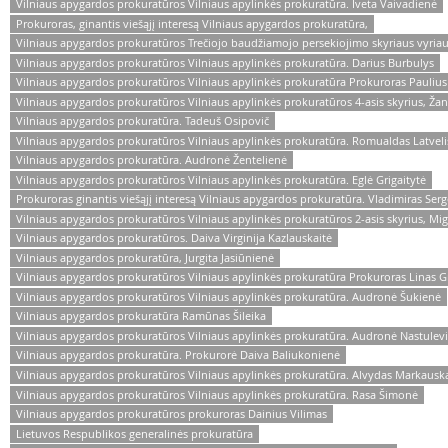
Vilniaus apygardos prokuratūros Vilniaus apylinkės prokuratūra. Iveta Vaivadienė
Prokuroras, ginantis viešąjį interesą Vilniaus apygardos prokuratūra,
Vilniaus apygardos prokuratūros Trečiojo baudžiamojo persekiojimo skyriaus vyriau
Vilniaus apygardos prokuratūros Vilniaus apylinkės prokuratūra. Darius Burbulys
Vilniaus apygardos prokuratūros Vilniaus apylinkės prokuratūra Prokuroras Paulius
Vilniaus apygardos prokuratūros Vilniaus apylinkės prokuratūros 4-asis skyrius, Žan
Vilniaus apygardos prokuratūra. Tadeuš Osipovič
Vilniaus apygardos prokuratūros Vilniaus apylinkės prokuratūra. Romualdas Latveli
Vilniaus apygardos prokuratūra. Audronė Žentelienė
Vilniaus apygardos prokuratūros Vilniaus apylinkės prokuratūra. Eglė Grigaitytė
Prokuroras ginantis viešąjį interesą Vilniaus apygardos prokuratūra. Vladimiras Ser
Vilniaus apygardos prokuratūros Vilniaus apylinkės prokuratūros 2-asis skyrius, Mig
Vilniaus apygardos prokuratūros. Daiva Virginija Kazlauskaitė
Vilniaus apygardos prokuratūra, Jurgita Jasiūnienė
Vilniaus apygardos prokuratūros Vilniaus apylinkės prokuratūra Prokuroras Linas G
Vilniaus apygardos prokuratūros Vilniaus apylinkės prokuratūra. Audronė Šukienė
Vilniaus apygardos prokuratūra Ramūnas Šileika
Vilniaus apygardos prokuratūros Vilniaus apylinkės prokuratūra. Audronė Nastulev
Vilniaus apygardos prokuratūra. Prokurorė Daiva Baliukonienė
Vilniaus apygardos prokuratūros Vilniaus apylinkės prokuratūra. Alvydas Markausk
Vilniaus apygardos prokuratūros Vilniaus apylinkės prokuratūra. Rasa Šimonė
Vilniaus apygardos prokuratūros prokuroras Dainius Vilimas
Lietuvos Respublikos generalinės prokuratūra