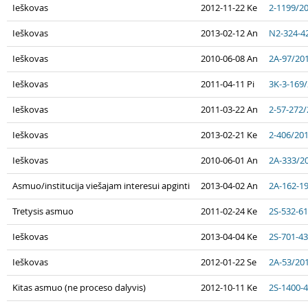
Ieškovas
2012-11-22 Ke
2-1199/2
Ieškovas
2013-02-12 An
N2-324-4
Ieškovas
2010-06-08 An
2A-97/20
Ieškovas
2011-04-11 Pi
3K-3-169
Ieškovas
2011-03-22 An
2-57-272
Ieškovas
2013-02-21 Ke
2-406/20
Ieškovas
2010-06-01 An
2A-333/2
Asmuo/institucija viešajam interesui apginti
2013-04-02 An
2A-162-1
Tretysis asmuo
2011-02-24 Ke
2S-532-6
Ieškovas
2013-04-04 Ke
2S-701-4
Ieškovas
2012-01-22 Se
2A-53/20
Kitas asmuo (ne proceso dalyvis)
2012-10-11 Ke
2S-1400-