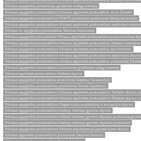
Vilniaus apygardos prokuroras, gindamas viešąjį interesą
Vilniaus apygardos prokuratūros Vilniaus apylinkės prokuratūra, Ilona Žukaitė
Vilniaus apygardos prokuratūros ONKTS vyriausiasis prokuroras Martynas Jovaiša
Vilniaus apygardos prokuratūros Vilniaus apylinkės prokuratūros septintasis skyrius
Vilniaus m. apygardos prokuratūra, Šarūnas Astrauskas
Vilniaus apygardos prouratūros Vilniaus apylinkės prokuratūros prokurorė Rasa Ap
Vilniaus apygardos prokuratūros Vilniaus apylinkės prokuratūra, Oksana Leontjeva
Vilniaus apygardos prokuratūros Vilniaus apylinkės prokuratūra, Ala Petrenko
Vilniaus apygardos prokuratūros Vilniaus apylinkės prokuratūros septintasis skyriu
Vilniaus apygardos prokuratūros Vilniaus apylinkės prokuratūra, prokuroras Ž.Katke
Vilniaus apygardos prokuratūros prokuroras gindamas viešąjį interesą
Vilniaus apylinkės prokuratūros Šeštasis skyrius
Vilniaus apygardos prokuratūra prokuroras Giedrius Tarasevičius
Vilniaus apygardos prokuratūros prokuroras Tomas Čepelionis
Vilniaus apygardos prokuratūros Vilniaus apylinkės prokuratūros Šeštasis skyrius, p
Vilniaus apygardos prokuratūros Vilniaus apylinkės prokuratūros Šeštasis skyrius, p
Vilniaus apygardos prokuratūros Organizuotų nusikaltimų ir korupcijos skyrius
Vilniaus apygardos prokuratūros Viešojo intereso gynimo skyrius
Vilniaus apygardos prokuratūros viešojo intereso gynimo skyriaus prokurorė,ginanti 
Vilniaus apygardos prokuratūros Viešojo intereso gynimo skyriaus prokurorė
Vilniaus apygardos prokuratūros trečiasis baudžiamojo persekiojimo skyrius
Vilniaus apylinkės prokuratūros prokuroras Šarūnas Šimonis