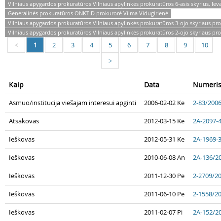
Vilniaus apygardos prokuratūros Vilniaus apylinkės prokuratūros 6-asis skyrius, I
Generalinės prokuratūros ONKT D prokurorė Vilma Vidugirienė
Vilniaus apygardos prokuratūros Vilniaus apylinkės prokuratūros 3-ojo skyriaus pr
Vilniaus apygardos prokuratūros Vilniaus apylinkės prokuratūros 2-ojo skyriaus p
1
2
3
4
5
6
7
8
9
10
<
>
Kaip
Data
Numeri
Asmuo/institucija viešajam interesui apginti
2006-02-02 Ke
2-83/200
Atsakovas
2012-03-15 Ke
2A-2097-
Ieškovas
2012-05-31 Ke
2A-1969-
Ieškovas
2010-06-08 An
2A-136/2
Ieškovas
2011-12-30 Pe
2-2709/2
Ieškovas
2011-06-10 Pe
2-1558/2
Ieškovas
2011-02-07 Pi
2A-152/2