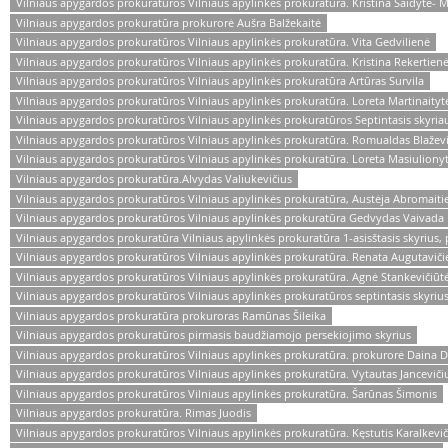
Vilniaus apygardos prokuratūros Vilniaus apylinkės prokuratūra. Kristina Saidytė- M
Vilniaus apygardos prokuratūra prokurorė Aušra Balžekaitė
Vilniaus apygardos prokuratūros Vilniaus apylinkės prokuratūra. Vita Gedvilienė
Vilniaus apygardos prokuratūros Vilniaus apylinkės prokuratūra. Kristina Rekertien
Vilniaus apygardos prokuratūros Vilniaus apylinkės prokuratūra Artūras Survila
Vilniaus apygardos prokuratūros Vilniaus apylinkės prokuratūra. Loreta Martinaityt
Vilniaus apygardos prokuratūros Vilniaus apylinkės prokuratūros Septintasis skyr
Vilniaus apygardos prokuratūros Vilniaus apylinkės prokuratūra. Romualdas Blaževi
Vilniaus apygardos prokuratūros Vilniaus apylinkės prokuratūra. Loreta Masiuliony
Vilniaus apygardos prokuratūra.Alvydas Valiukevičius
Vilniaus apygardos prokuratūros Vilniaus apylinkės prokuratūra, Austėja Abromaiti
Vilniaus apygardos prokuratūros Vilniaus apylinkės prokuratūra Gedvydas Vaivada
Vilniaus apygardos prokuratūra Vilniaus apylinkės prokuratūra 1-asisštasis skyrius
Vilniaus apygardos prokuratūros Vilniaus apylinkės prokuratūra. Renata Augutaviči
Vilniaus apygardos prokuratūros Vilniaus apylinkės prokuratūra. Agnė Stankevičiūt
Vilniaus apygardos prokuratūros Vilniaus apylinkės prokuratūros septintasis skyriu
Vilniaus apygardos prokuratūra prokuroras Ramūnas Šileika
Vilniaus apygardos prokuratūros pirmasis baudžiamojo persekiojimo skyrius
Vilniaus apygardos prokuratūros Vilniaus apylinkės prokuratūra. prokurorė Daina D
Vilniaus apygardos prokuratūros Vilniaus apylinkės prokuratūra. Vytautas Janceviči
Vilniaus apygardos prokuratūros Vilniaus apylinkės prokuratūra. Šarūnas Šimonis
Vilniaus apygardos prokuratūra. Rimas Juodis
Vilniaus apygardos prokuratūros Vilniaus apylinkės prokuratūra. Kęstutis Karalkevič