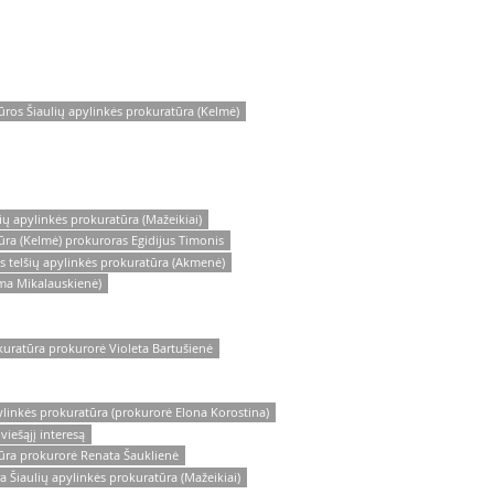
ūros Šiaulių apylinkės prokuratūra (Kelmė)
ių apylinkės prokuratūra (Mažeikiai)
ūra (Kelmė) prokuroras Egidijus Timonis
s telšių apylinkės prokuratūra (Akmenė)
lma Mikalauskienė)
kuratūra prokurorė Violeta Bartušienė
ylinkės prokuratūra (prokurorė Elona Korostina)
viešąjį interesą
tūra prokurorė Renata Šauklienė
 Šiaulių apylinkės prokuratūra (Mažeikiai)