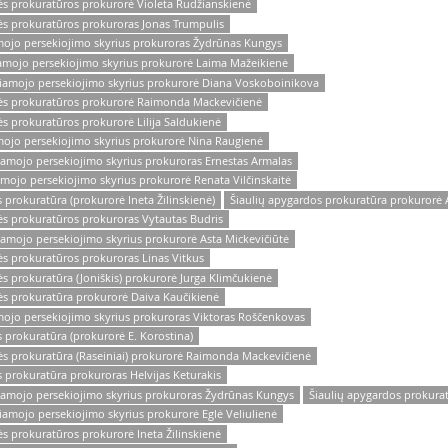
kės prokuratūros prokurorė Violeta Rudžianskienė
kės prokuratūros prokuroras Jonas Trumpulis
mojo persekiojimo skyrius prokuroras Žydrūnas Kungys
amojo persekiojimo skyrius prokurorė Laima Mažeikienė
žiamojo persekiojimo skyrius prokurorė Diana Voskoboinikova
nkės prokuratūros prokurorė Raimonda Mackevičienė
ės prokuratūros prokurorė Lilija Saldukienė
mojo persekiojimo skyrius prokurorė Nina Raugienė
iamojo persekiojimo skyrius prokuroras Ernestas Armalas
mojo persekiojimo skyrius prokurorė Renata Vilčinskaitė
 prokuratūra (prokurorė Ineta Žilinskienė)
Šiaulių apygardos prokuratūra prokurorė 
ės prokuratūros prokuroras Vytautas Budris
iamojo persekiojimo skyrius prokurorė Asta Mickevičiūtė
ės prokuratūros prokuroras Linas Vitkus
ės prokuratūra (Joniškis) prokurorė Jurga Klimčukienė
kės prokuratūra prokurorė Daiva Kaučikienė
mojo persekiojimo skyrius prokuroras Viktoras Roščenkovas
s prokuratūra (prokurorė E. Korostina)
kės prokuratūra (Raseiniai) prokurorė Raimonda Mackevičienė
s prokuratūra prokuroras Helvijas Keturakis
iamojo persekiojimo skyrius prokuroras Žydrūnas Kungys
Šiaulių apygardos prokuratū
iamojo persekiojimo skyrius prokurorė Eglė Veliulienė
ės prokuratūros prokurorė Ineta Žilinskienė