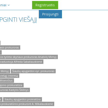
sniai
Registruotis
Prisijungti
GINTI VIEŠĄJĮ
asis prokuroras
s
os tyrimo skyriaus prokuroras Anatolij Mirnyj
avaduotoja Alfreda Sabaliauskienė
 Mirnyj
Šiaulių apygardos vyr. prokuroras
iešąjį interesą
Misevičius
rajono prokuratūra
uroras Kastytis Šikšnys
a
šiaulių apygardos prokratūra
ės prokuratūros prokurorė A. Mikalauskienė