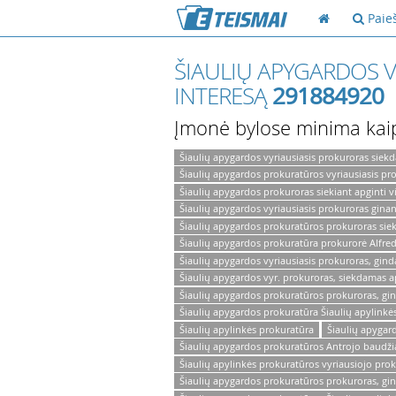
Paie
ŠIAULIŲ APYGARDOS V
INTERESĄ
291884920
Įmonė bylose minima kai
Šiaulių apygardos vyriausiasis prokuroras siekd
Šiaulių apygardos prokuratūros vyriausiasis pro
Šiaulių apygardos prokuroras siekiant apginti vi
Šiaulių apygardos vyriausiasis prokuroras ginant
Šiaulių apygardos prokuratūros prokuroras sieki
Šiaulių apygardos prokuratūra prokurorė Alfre
Šiaulių apygardos vyriausiasis prokuroras, gind
Šiaulių apygardos vyr. prokuroras, siekdamas apg
Šiaulių apygardos prokuratūros prokuroras, gina
Šiaulių apygardos prokuratūra Šiaulių apylinkė
Šiaulių apylinkės prokuratūra
Šiaulių apygard
Šiaulių apygardos prokuratūros Antrojo baudži
Šiaulių apylinkės prokuratūros vyriausiojo pr
Šiaulių apygardos prokuratūros prokuroras, gin