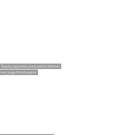
 Šiaulių apylinkės prokuratūra (Kelmė)
rorė Jurga Klimčiukienė