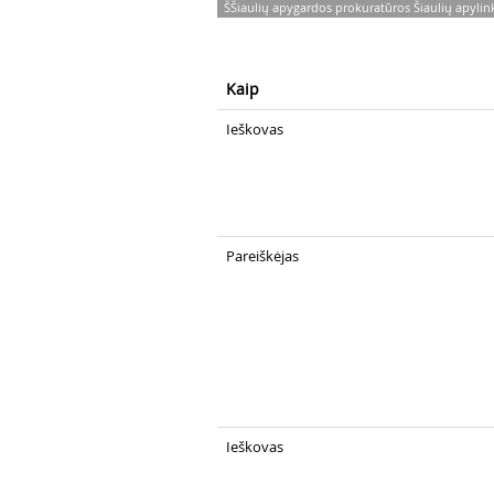
ŠŠiaulių apygardos prokuratūros Šiaulių apylin
Kaip
Ieškovas
Pareiškėjas
Ieškovas