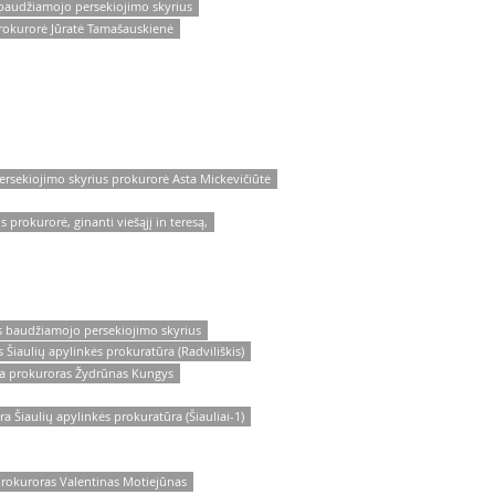
 baudžiamojo persekiojimo skyrius
rokurorė Jūratė Tamašauskienė
rsekiojimo skyrius prokurorė Asta Mickevičiūtė
 prokurorė, ginanti viešąjį in teresą,
s baudžiamojo persekiojimo skyrius
Šiaulių apylinkės prokuratūra (Radviliškis)
ra prokuroras Žydrūnas Kungys
a Šiaulių apylinkės prokuratūra (Šiauliai-1)
prokuroras Valentinas Motiejūnas