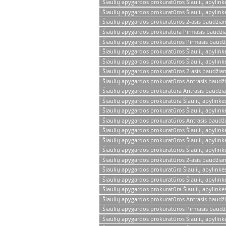
Šiaulių apygardos prokuratūros Šiaulių apylin
Šiaulių apygardos prokuratūros Šiaulių apylin
Šiaulių apygardos prokuratūros 2-asis baudžia
Šiaulių apygardos prokuratūra Pirmasis baudži
Šiaulių apygardos prokuratūros Pirmasis baud
Šiaulių apygardos prokuratūros Šiaulių apyli
Šiaulių apygardos prokuratūros Šiaulių apylink
Šiaulių apygardos prokuratūros 2-asis baudžia
Šiaulių apygardos prokuratūros Antrasis baudž
Šiaulių apygardos prokuratūra Antrasis baudžia
Šiaulių apygardos prokuratūra Šiaulių apylinkės
Šiaulių apygardos prokuratūros Šiaulių apylink
Šiaulių apygardos prokuratūros Antrasis baudž
Šiaulių apygardos prokuratūros Šiaulių apylink
Šiaulių apygardos prokuratūros Šiaulių apylink
Šiaulių apygardos prokuratūros Šiaulių apylin
Šiaulių apygardos prokuratūros 2-asis baudžia
Šiaulių apygardos prokuratūra Šiaulių apylinkė
Šiaulių apygardos prokuratūros Šiaulių apylin
Šiaulių apygardos prokuratūra Šiaulių apylinkė
Šiaulių apygardos prokuratūros Antrasis baudž
Šiaulių apygardos prokuratūros Pirmasis baudž
Šiaulių apygardos prokuratūros Šiaulių apylink