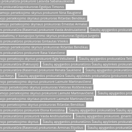
s prokuratūra prokurorė Laisvida Sabaliauskienė
ės prokuratūraprokuroras Egidijus Timonis
iamojo persekiojimo skyrius prokurorė Nina Raugienė
ojo persekiojimo skyriaus prokuroras Ričardas Bendikas
amojo persekiojimo skyriaus prokuroras Ernestas Armalas
s prokuratūra (Raseiniai) prokurorė Vaida Andriulaitienė
Šiaulių apygardos prokurat
kaltimų ir korupcijos tyrimo skyrius prokuroras Egidijus Jurgelis
ės prokuratūros prokuroras Gintautas Vileikis
iamojo persekiojimo skyrius prokuroras Ričardas Bendikas
kės prokuratūros prokurorė Rasa Valančienė
ojo persekiojio skyrius prokurorė Eglė Veliulienė
Šiaulių apygardos prokuratūra Telš
s prokuratūra (Pakruojis)
Šiaulių apygardos prokuratūros Šiaulių apylinkės prokurat
ės prokuratūra (Raseiniai) prokurorė Renata Šauklienė
Šiaulių apygardos prokuratūro
jus Kerys
Šiaulių apygardos prokuratūra Šiaulių apylinkės prokuratūra (prokurorė A
mojo persekiojimo skyrius prokurorė Laimutė Martinavičienė
amojo persekiojimo skyrius prokuroras Viktoras Roščenkovas
amojo persekiojimo skyrius prokurorė Laimutė Martinavičienė
Šiaulių apygardos pro
ojo persekiojimo skyriaus prokurorė Laimutė Martinavičienė
mojo persekiojimo skyrius prokuroras Ričardas Bendikas
kės prokuratūros prokurorė Elona Korostina
Šiaulių apygardos prokuratūra Šiaulių ap
ės prokuratūros prokurorė Vaida Andriulaitienė
Šiaulių apygardos prokurorė, ginanti 
mojo persekiojimo skyrius
Šiaulių apygardos prokuratūros Šiaulių apylinkės prokura
s prokuratūra (Raseiniai) prokurorras Arminas Elijošius
Šiaulių apygardos prokuratūra