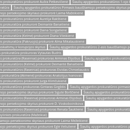
ės prokuratūros prokurorė Aušra Petkevičienė
Šiaulių apygardos prokuratūros 1-ojo
uratūra
Šiaulių apygardos prokuratūros Pirmasis baudžiamojo persekiojimo skyrius p
mojo persekiojimo skyriaus prokurorė Laima Mažeikienė
ės prokuratūros prokurorė Aurelija Rakštienė
kės prokuratūra prokurorė Deimantė Banaitienė
kės prokuratūros prokurorė Daina Songailienė
ės prokuratūra (Kelmė) prokurorė Diana Vileikienė
ės prokuratūra (Pakruojis) prokurorė Alma Mikalauskienė
ikaltimų ir korupcijos skyrius
Šiaulių apygardos prokuratūros 2-asis baudžiamojo pe
s prokuratūra prokuroras Vytautas Budris
 prokuratūra (Raseiniai) prokuroras Arminas Elijošius
Šiaulių apygardos prokuratūros
kės prokuratūros (Kelmė) prokurorė Deimantė Banaitienė
s prokuratūros (Raseiniai) prokuroras Eividas Chmieliauskis
s prokuratūra (Akmenė) prokuroras Anatolijus Ivanovas
ės prokuratūros prokurorė Jurga Klimčukienė
s prokuratūros prokuroras Gintaras Girgždis
Šiaulių apygardos prokuratūros pirmasi
mojo persekiojimo skyrius prokurorė Sigutė Borščienė
Šiaulių apygardos prokuratūros 
s prokuratūros (Raseinia) prokuroras Arminas Elijošius
Šiaulių apygardos prokuratū
mojo persekiojimo skyrius prokurorė D. Voskoboinikova
ės prokuratūros (Raseiniai) prokuroras Renata Šauklienė
Šiaulių apygardos prokuratūr
ylinkės prokuratūra (Mažeikiai)
iamojo persekionimo skyriaus prokurorė Laima Mežeikienė
ojo persekiojimo skyrius prokurorė Eglė Veliulienė
Šiaulių apygardos prokuratūros 