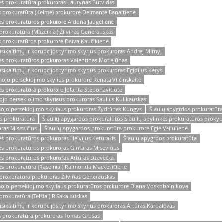
kės prokuratūra prokuroras Laurynas Butvidas
ės prokuratūra (Kelmė) prokurorė Deimantė Banaitienė
kės prokuratūros prokurorė Aldona Jaugelienė
prokuratūra (Mažeikiai) Žilvinas Generauskas
ės prokuratūros prokurorė Daiva Kaučikienė
ikaltimų ir korupcijos tyrimo skyrius prokuroras Andrej Mirnyj
kės prokuratūros prokuroras Valentinas Motiejūnas
ikaltimų ir korupcijos tyrimo skyrius prokuroras Egidijus Kerys
ojo persekiojimo skyrius prokurorė Renata Vilčinskaitė
ės prokuratūra prokurorė Jolanta Steponavičiūtė
ojo persekiojimo skyriaus prokuroras Saulius Kulikauskas
mojo persekiojimo skyriaus prokuroras Žydrūnas Kungys
Šiauių apygrdos prokuratūta
ės prokuratūra
Šiaulių apygardos prokuratūtos Šiaulių apylinkės prokuratūros prokyu
ras Misevičius
Šiaulių apygardos prokuratūra prokurorė Eglė Veliulienė
ės prokuratūros prokuroras Helvijus Keturakis
Šiauių apygrdos prokuratūta
ės prokuratūros prokuroras Gintaras Misevičius
kės prokuratūros prokuroras Artūras Dževečka
kės prokuratūra (Raseiniai) Raimonda Mackevičienė
 prokuratūra prokuroras Žilvinas Generauskas
mojo persekiojimo skyriaus prokuratūros prokurorė Diana Voskoboinikova
prokuratūra (Telšiai) R.Sakalauskas
ikaltimų ir korupcijos tyrimo skyrius prokuroras Artūras Karpalovas
ės prokuratūra prokuroras Tomas Grušas