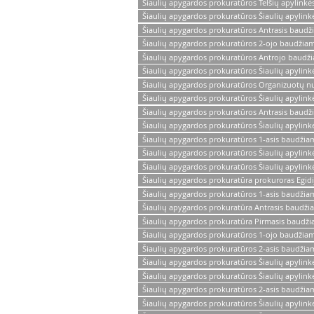
Šiaulių apygardos prokuratūros Telšių apylinkė
Šiaulių apygardos prokuratūros Šiaulių apylink
Šiaulių apygardos prokuratūros Antrasis baudž
Šiaulių apygardos prokuratūros 2-ojo baudžiam
Šiaulių apygardos prokuratūros Antrojo baudži
Šiaulių apygardos prokuratūros Šiaulių apylinkė
Šiaulių apygardos prokuratūros Organizuotų nusi
Šiaulių apygardos prokuratūros Šiaulių apylink
Šiaulių apygardos prokuratūros Antrasis baudž
Šiaulių apygardos prokuratūros Šiaulių apylin
Šiaulių apygardos prokuratūros 1-asis baudžiam
Šiaulių apygardos prokuratūros Šiaulių apylinkė
Šiaulių apygardos prokuratūros Šiaulių apylink
Šiaulių apygardos prokuratūra prokuroras Egidi
Šiaulių apygardos prokuratūros 1-asis baudžia
Šiaulių apygardos prokuratūra Antrasis baudži
Šiaulių apygardos prokuratūra Pirmasis baudži
Šiaulių apygardos prokuratūros 1-ojo baudžiam
Šiaulių apygardos prokuratūros 2-asis baudžia
Šiaulių apygardos prokuratūros Šiaulių apylin
Šiaulių apygardos prokuratūros Šiaulių apylink
Šiaulių apygardos prokuratūros 2-asis baudžia
Šiaulių apygardos prokuratūros Šiaulių apylinkė