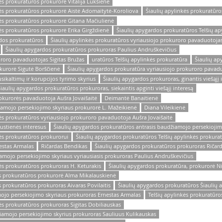
ės prokuratūros prokurorė Vitalija Lukšienė
kės prokuratūros prokurorė Aistė Adomaitytė-Koroliova
Šiaulių apylinkės prokuratūr
kės prokuratūros prokurorė Gitana Mačiulienė
ės prokuratūros prokurorė Erika Girgždienė
Šiaulių apygardos prokuratūros Telšių ap
rdos prokuratūros
Šiaulių apylinkės prokuratūros vyriausiojo prokuroro pavaduotoja
Šiaulių apygardos prokuratūros prokuroras Paulius Andruškevičius
uroro pavaduotojas Sigitas Bružas
uratūros Telšių apylinkės prokuratūra
Šiaulių ap
kurorė Sigutė Borščienė
Šiaulių apygardos prokuratūra vyriausiojo prokuroro pavadu
ikaltimų ir korupcijos tyrimo skyrius
Šiaulių apygardos prokuroras, ginantis viešąjį 
Šiaulių apygardos prokuratūros prokuroras, siekaintis apginti viešąjį interesą
rokurorės pavaduotoja Aušra Jovaišaitė
Deimantė Banaitienė
amojo persekiojimo skyriaus prokurorė L. Mažeikienė
Diana Vileikienė
ės prokuratūros vyriausiojo prokuroro pavaduotoja Aušra Jovaišaitė
Gustienės interesus
Šiaulių apygardos prokuratūros antrasis baudžiamojo persekiojim
ės prokuratūros prokurorui
Šiaulių apygardos prokuratūros Telšių apylinkės prokur
estas Armalas
Ričardas Bendikas
Šiaulių apygardos prokuratūros prokuroras Ričar
amojo persekiojimo skyriaus vyriausiasis prokuroras Paulius Andruškevičius
ės prokuratūros prokuroras H. Keturakis
Šiaulių apygardos prokuratūra, prokurorė N
ės prokuratūros prokurorė Alma Mikalauskienė
 prokuratūros prokuroras Aivaras Povilaitis
Šiaulių apygardos prokuratūros Šiaulių a
ojo persekiojimo skyriaus prokuroras Ernestas Armalas
Telšių apylinkės prokuratūro
ės prokuratūros prokuroras Sigitas Dobiliauskas
iamojo persekiojimo skyrius prokuroras Sauliuus Kulikauskas