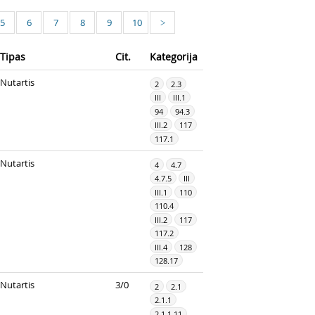
5
6
7
8
9
10
>
Tipas
Cit.
Kategorija
Nutartis
2
2.3
III
III.1
94
94.3
III.2
117
117.1
Nutartis
4
4.7
4.7.5
III
III.1
110
110.4
III.2
117
117.2
III.4
128
128.17
Nutartis
3/0
2
2.1
2.1.1
2.1.1.11