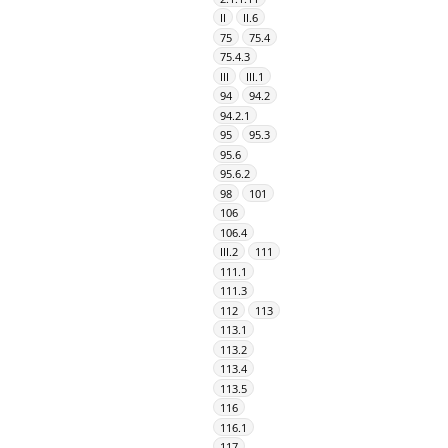
II
II.6
75
75.4
75.4.3
III
III.1
94
94.2
94.2.1
95
95.3
95.6
95.6.2
98
101
106
106.4
III.2
111
111.1
111.3
112
113
113.1
113.2
113.4
113.5
116
116.1
117