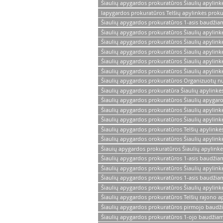
Šiaulių apygardos prokuratūros Šiaulių apylink
lapygardos prokuratūros Telšių apylinkės prok
Šiaulių apygardos prokuratūros 1-asis baudžia
Šiaulių apygardos prokuratūros Šiaulių apylink
Šiaulių apygardos prokuratūros Šiaulių apylin
Šiaulių apygardos prokuratūros Šiaulių apylin
Šiaulių apygardos prokuratūros Šiaulių apylink
Šiaulių apygardos prokuratūros Šiaulių apylink
Šiaulių apygardos prokuratūros Organizuotų nus
Šiaulių apygardos prokuratūra Šiaulių apylinkė
Šiaulių apygardos prokuratūros Šiaulių apygaros
Šiaulių apygardos prokuratūros Šiaulių apylin
Šiaulių apygardos prokuratūros Šiaulių apylinkė
Šiaulių apygardos prokuratūros Telšių apylinkė
Šiaulių apygardos orokuratūros Šiaulių apylink
Šiauių apygardos prokuratūros Šiaulių apylinkė
Šiaulių apygardos prokuratūros 1-asis baudžia
Šiaulių apygardos prokuratūros Šiaulių apylinkė
Šiaulių apygardos prokuratūros 1-asis baudžia
Šiaulių apygardos prokuratūros Šiaulių apylink
Šiaulių apygardos prokuratūros Telšių rajono ap
Šiaulių apygardos prokuratūros pirmojo baudž
Šiaulių apygardos prokuratūros 1-ojo baudžiam