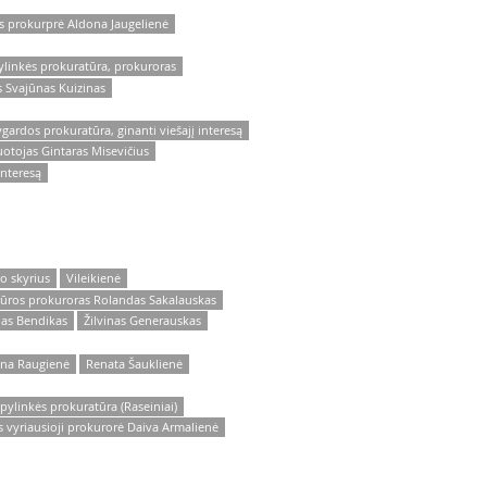
os prokurprė Aldona Jaugelienė
ylinkės prokuratūra, prokuroras
s Svajūnas Kuizinas
ygardos prokuratūra, ginanti viešajį interesą
otojas Gintaras Misevičius
interesą
o skyrius
Vileikienė
atūros prokuroras Rolandas Sakalauskas
das Bendikas
Žilvinas Generauskas
ina Raugienė
Renata Šauklienė
pylinkės prokuratūra (Raseiniai)
s vyriausioji prokurorė Daiva Armalienė