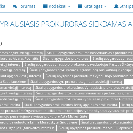
ška
Forumas
Kodeksai
Katalogas
Straip
YRIAUSIASIS PROKURORAS SIEKDAMAS AP
p
amas apginti viešąjį interesą
Šiaulių apygardos prokuratūros vyriausiasis prokuroras
kuroras Aivaras Povilaitis
Šiaulių apygardos prokuroras
Šiaulių apygardos vyriausi
ešąjį interesą
Šiaulių apygardos vyriausiojo prokuroro pavaduotojas Kastytis Šikšny
 viešąjį interesą
Šiaulių apygardos prokuratūros Organizuotų nusikaltimų ir korupcij
ant apginti viešąjį interesą
Šiaulių apygardos prokuratūros vyriausiojo prokuroro p
da Sabaliauskienė
Šiaulių apygardos vyr. prokuroras, gindamas viešąjį interesą
amas viešąjį interesą
Šiaulių apygardos prokuratūros Vyriausiasis prokuroras Anatolij
inti viešąjį interesą
Šiaulių apygardos prokuratūros vyriausiasis prokuroras ginant v
ntis viešąjį interesą
Šiaulių apygardos prokuratūra vyriausiasis prokuroras Gintaras 
s prokuratūra
Šiaulių apygardos prokuratūros Telšių apylinkės prokuratūra
Telšių 
os prokuratūra Organizuotų nusikaltimų ir korupcijos tyrimo skyriaus vyriausiasis prok
amojo persekiojimo skyriaus prokurorė Asta Mickevičiūtė
okuroro pavaduotoja Laima Mušauskytė-Griciuvienė
Šiaulių apygardos prokuratūratūr
ant Eugenijos Ilgauskaitės interesus
Šiaulių apygardos prokuratūros Šiaulių apylink