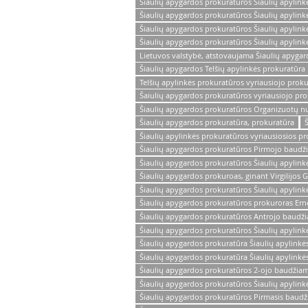
Šiaulių apygardos prokuratūros Šiaulių apylink
Šiaulių apygardos prokuratūros Šiaulių apylin
Šiaulių apygardos prokuratūros Šiaulių apylin
Šiaulių apygardos prokuratūros Šiaulių apylink
Lietuvos valstybė, atstovaujama Šiaulių apyga
Šiaulių apygardos Telšių apylinkės prokuratūra
Telšių apylinkės prokuratūros vyriausiojo prok
Šaiulių apygardos prokuratūros vyriausiojo pro
Šiaulių apygardos prokuratūros Organizuotų nus
Šiaulių apygardos prokuratūra, prokuratūra
Šiaulių apylinkės prokuratūros vyriausiosios p
Šiaulių apygardos prokuratūros Pirmojo baudži
Šiaulių apygardos prokuratūros Šiaulių apylink
Šiaulių apygardos prokuroas, ginant Virgilijos 
Šiaulių apygardos prokuratūros Šiaulių apylink
Šiaulių apygardos prokuratūros prokuroras Ern
Šiaulių apygardos prokuratūros Antrojo baudži
Šiaulių apygardos prokuratūros Šiaulių apylink
Šiaulių apygardos prokuratūra Šiaulių apylink
Šiaulių apygardos prokuratūra Šiaulių apylinkės
Šiaulių apygardos prokuratūros 2-ojo baudžiam
Šiaulių apygardos prokuratūros Šiaulių apylink
Šiaulių apygardos prokuratūros Pirmasis baudž