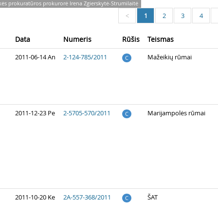
kės prokuratūros prokurorė Irena Zgierskytė-Strumilaitė
1
2
3
4
<
Data
Numeris
Rūšis
Teismas
2011-06-14 An
2-124-785/2011
Mažeikių rūmai
C
2011-12-23 Pe
2-5705-570/2011
Marijampolės rūmai
C
2011-10-20 Ke
2A-557-368/2011
ŠAT
C