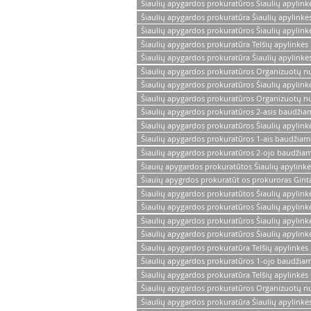
Šiaulių apygardos prokuratūros Šiaulių apylin
Šiaulių apygardos prokuratūra Šiaulių apylink
Šiaulių apygardos prokuratūros Šiaulių apylin
Šiaulių apygardos prokuratūra Telšių apylinkės 
Šiaulių apygardos prokuratūra Šiaulių apylink
Šiaulių apygardos prokuratūros Organizuotų nus
Šiaulių apygardos prokuratūros Šiaulių apylin
Šiaulių apygardos prokuratūros Organizuotų nus
Šiaulių apygardos prokuratūros 2-asis baudžiam
Šiaulių apygardos prokuratūros Šiaulių apylink
Šiaulių apygardos prokuratūros 1-ais baudžiam
Šiaulių apygardos prokuratūros 2-ojo baudžia
Šiauių apygardos prokuratūtos Šiaulių apylink
Šiauių apygrdos prokuratūt os prokuroras Ginta
Šiaulių apygardos prokuratūtos Šiaulių apylink
Šiaulių apygardos prokuratūros Šiaulių apylink
Šiaulių apygardos prokuratūros Šiaulių apylin
Šiaulių apygardos prokuratūros Šiaulių apylin
Šiaulių apygardos prokuratūra Telšių apylinkės
Šiaulių apygardos prokuratūros 1-ojo baudžia
Šiaulių apygardos prokuratūra Telšių apylinkės 
Šiaulių apygardos prokuratūros Organizuotų nus
Šiaulių apygardos prokuratūra Šiaulių apylink