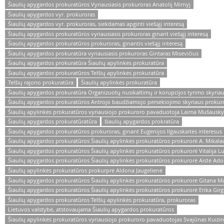
Šiaulių apygardos prokuratūros Vyriausiasis prokuroras Anatolij Mirnyj
Šiaulių apygardos vyr. prokuroras
Šiaulių apygardos vyr. prokuroras, siekdamas apginti viešąjį interesą
Šiaulių apygardos prokuratūros vyriausiasis prokuroras ginant viešąjį interesą
Šiaulių apygardos prokuratūros prokuroras, ginantis viešąjį interesą
Šiaulių apygardos prokuratūra vyriausiasis prokuroras Gintaras Misevičius
Šiaulių apygardos prokuratūra Šiaulių apylinkės prokuratūra
Šiaulių apygardos prokuratūros Telšių apylinkės prokuratūra
Telšių rajono prokuratūra
Šiaulių apylinkės prokuratūra
Šiaulių apygardos prokuratūra Organizuotų nusikaltimų ir korupcijos tyrimo skyriaus
Šiaulių apygardos prokuratūros Antrojo baudžiamojo persekiojimo skyriaus prokuro
Šiaulių apylinkės prokuratūros vyriausiojo prokuroro pavaduotoja Laima Mušausky
Šiaulių apygardos prokuratūratūra
šiaulių apygardos prokratūra
Šiaulių apygardos prokuratūros prokuroras, ginant Eugenijos Ilgauskaitės interesus
Šiaulių apygardos prokuratūros Šiaulių apylinkės prokuratūros prokurorė A. Mikala
Šiaulių apygardos prokuratūros Šiaulių apylinkės prokuratūros prokurorė Vitalija L
Šiaulių apygardos prokuratūros Šiaulių apylinkės prokuratūros prokurorė Aistė Ad
Šiaulių apylinkės prokuratūros prokurprė Aldona Jaugelienė
Šiaulių apygardos prokuratūros Šiaulių apylinkės prokuratūros prokurorė Gitana M
Šiaulių apygardos prokuratūros Šiaulių apylinkės prokuratūros prokurorė Erika Gir
Šiaulių apygardos prokuratūros Telšių apylinkės prokuratūra, prokuroras
Lietuvos valstybė, atstovaujama Šiaulių apygardos prokuratūros
Šiaulių apylinkės prokuratūros vyriausiojo prokuroro pavaduotojas Svajūnas Kuizi