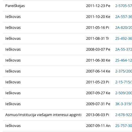
Pareiškėjas
2011-12-23 Pe
2-5705-5
Ieškovas
2011-10-20 Ke
2A-557-3
Ieškovas
2011-05-16 Pi
2A-820/2
Ieškovas
2011-08-31 Tr
2S-492-3
Ieškovas
2008-03-07 Pe
2A-55-37
Ieškovas
2011-06-30 Ke
2S-464-1
Ieškovas
2007-06-14 Ke
2-375/20
Ieškovas
2011-05-23 Pi
2-15-715
Ieškovas
2007-09-27 Ke
2-509/20
Ieškovas
2009-07-31 Pe
3K-3-319
Asmuo/institucija viešajam interesui apginti
2013-06-03 Pi
2-678-92
Ieškovas
2007-09-11 An
2S-757-3