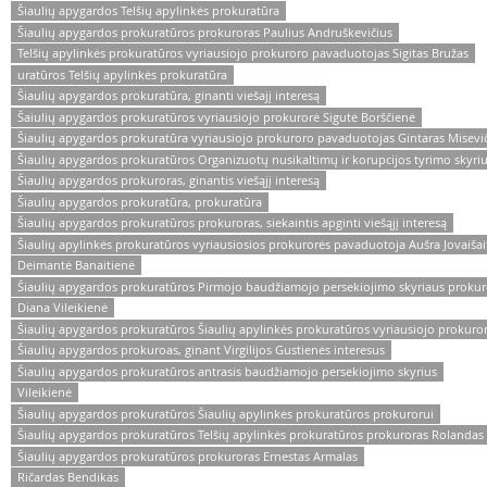
Šiaulių apygardos Telšių apylinkės prokuratūra
Šiaulių apygardos prokuratūros prokuroras Paulius Andruškevičius
Telšių apylinkės prokuratūros vyriausiojo prokuroro pavaduotojas Sigitas Bružas
uratūros Telšių apylinkės prokuratūra
Šiaulių apygardos prokuratūra, ginanti viešajį interesą
Šaiulių apygardos prokuratūros vyriausiojo prokurorė Sigutė Borščienė
Šiaulių apygardos prokuratūra vyriausiojo prokuroro pavaduotojas Gintaras Misevi
Šiaulių apygardos prokuratūros Organizuotų nusikaltimų ir korupcijos tyrimo skyri
Šiaulių apygardos prokuroras, ginantis viešąjį interesą
Šiaulių apygardos prokuratūra, prokuratūra
Šiaulių apygardos prokuratūros prokuroras, siekaintis apginti viešąjį interesą
Šiaulių apylinkės prokuratūros vyriausiosios prokurorės pavaduotoja Aušra Jovaišai
Deimantė Banaitienė
Šiaulių apygardos prokuratūros Pirmojo baudžiamojo persekiojimo skyriaus prokur
Diana Vileikienė
Šiaulių apygardos prokuratūros Šiaulių apylinkės prokuratūros vyriausiojo prokuro
Šiaulių apygardos prokuroas, ginant Virgilijos Gustienės interesus
Šiaulių apygardos prokuratūros antrasis baudžiamojo persekiojimo skyrius
Vileikienė
Šiaulių apygardos prokuratūros Šiaulių apylinkės prokuratūros prokurorui
Šiaulių apygardos prokuratūros Telšių apylinkės prokuratūros prokuroras Rolandas
Šiaulių apygardos prokuratūros prokuroras Ernestas Armalas
Ričardas Bendikas