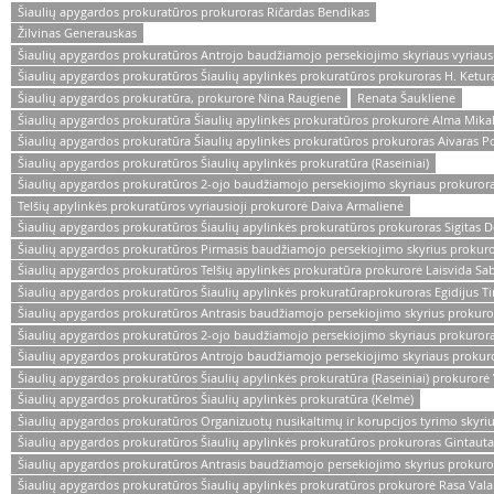
Šiaulių apygardos prokuratūros prokuroras Ričardas Bendikas
Žilvinas Generauskas
Šiaulių apygardos prokuratūros Antrojo baudžiamojo persekiojimo skyriaus vyriaus
Šiaulių apygardos prokuratūros Šiaulių apylinkės prokuratūros prokuroras H. Ketur
Šiaulių apygardos prokuratūra, prokurorė Nina Raugienė
Renata Šauklienė
Šiaulių apygardos prokuratūra Šiaulių apylinkės prokuratūros prokurorė Alma Mika
Šiaulių apygardos prokuratūra Šiaulių apylinkės prokuratūros prokuroras Aivaras Pov
Šiaulių apygardos prokuratūros Šiaulių apylinkės prokuratūra (Raseiniai)
Šiaulių apygardos prokuratūros 2-ojo baudžiamojo persekiojimo skyriaus prokurora
Telšių apylinkės prokuratūros vyriausioji prokurorė Daiva Armalienė
Šiaulių apygardos prokuratūros Šiaulių apylinkės prokuratūros prokuroras Sigitas D
Šiaulių apygardos prokuratūros Pirmasis baudžiamojo persekiojimo skyrius prokuro
Šiaulių apygardos prokuratūros Telšių apylinkės prokuratūra prokurorė Laisvida Sa
Šiaulių apygardos prokuratūros Šiaulių apylinkės prokuratūraprokuroras Egidijus T
Šiaulių apygardos prokuratūros Antrasis baudžiamojo persekiojimo skyrius prokur
Šiaulių apygardos prokuratūros 2-ojo baudžiamojo persekiojimo skyriaus prokuror
Šiaulių apygardos prokuratūros Antrojo baudžiamojo persekiojimo skyriaus prokur
Šiaulių apygardos prokuratūros Šiaulių apylinkės prokuratūra (Raseiniai) prokurorė 
Šiaulių apygardos prokuratūros Šiaulių apylinkės prokuratūra (Kelmė)
Šiaulių apygardos prokuratūros Organizuotų nusikaltimų ir korupcijos tyrimo skyrius
Šiaulių apygardos prokuratūros Šiaulių apylinkės prokuratūros prokuroras Gintautas
Šiaulių apygardos prokuratūros Antrasis baudžiamojo persekiojimo skyrius prokuro
Šiaulių apygardos prokuratūros Šiaulių apylinkės prokuratūros prokurorė Rasa Val