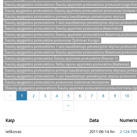
Šiaulių apygardos orokuratūros Šiaulių apylinkės prokuratūros prokurorė Jurga Kli
Šiauių apygardos prokuratūros Šiaulių apylinkės prokuratūros prokuroras Gintaras 
Šiaulių apygardos prokuratūros pirmasis baudžiamojo persekiojimo skyrius
Šiaulių apygardos prokuratūros 1-asis baudžiamojo persekiojimo skyrius prokurorė
Šiaulių apygardos prokuratūros Šiaulių apylinkės prokuratūra (Radviliškis)
Šiaulių apygardos prokuratūros Šiaulių apylinkės prokuratūros (Raseinia) prokurora
Šiaulių apygardos prokuratūra prokuroras Žydrūnas Kungys
Šiaulių apygardos prokuratūros 1-asis baudžiamojo persekiojimo skyrius prokuror
Šiaulių apygardos prokuratūros Šiaulių apylinkės prokuratūros (Raseiniai) prokuror
Šiaulių apygardos prokuratūra Šiaulių apylinkės prokuratūra (Šiauliai-1)
Šiaulių apygardos prokuratūros Telšių rajono apylinkės prokuratūra (Mažeikiai)
Šiaulių apygardos prokuratūros pirmojo baudžiamojo persekionimo skyriaus proku
Šiaulių apygardos prokuratūros 1-ojo baudžiamojo persekiojimo skyrius prokurorė E
Šiaulių apygardos prokuratūros prokuroras Valentinas Motiejūnas
ŠŠiaulių apygardos prokuratūros Šiaulių apylinkės prokuratūros prokurorė Irena Zgi
1
2
3
4
5
6
7
8
9
10
<
>
Kaip
Data
Numeri
Ieškovas
2011-06-14 An
2-124-78