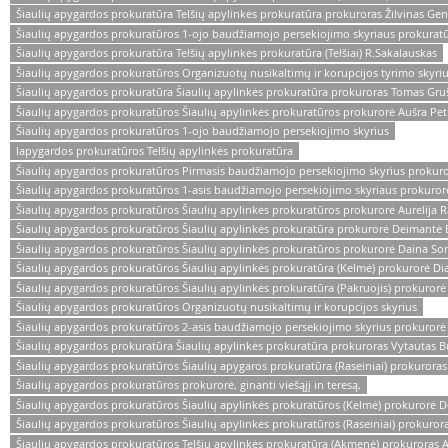
Šiaulių apygardos prokuratūra Telšių apylinkės prokuratūra prokuroras Žilvinas Ge
Šiaulių apygardos prokuratūros 1-ojo baudžiamojo persekiojimo skyriaus prokura
Šiaulių apygardos prokuratūra Telšių apylinkės prokuratūra (Telšiai) R.Sakalauskas
Šiaulių apygardos prokuratūros Organizuotų nusikaltimų ir korupcijos tyrimo skyri
Šiaulių apygardos prokuratūra Šiaulių apylinkės prokuratūra prokuroras Tomas Gru
Šiaulių apygardos prokuratūros Šiaulių apylinkės prokuratūros prokurorė Aušra Pet
Šiaulių apygardos prokuratūros 1-ojo baudžiamojo persekiojimo skyrius
lapygardos prokuratūros Telšių apylinkės prokuratūra
Šiaulių apygardos prokuratūros Pirmasis baudžiamojo persekiojimo skyrius prokur
Šiaulių apygardos prokuratūros 1-asis baudžiamojo persekiojimo skyriaus prokuro
Šiaulių apygardos prokuratūros Šiaulių apylinkės prokuratūros prokurorė Aurelija R
Šiaulių apygardos prokuratūros Šiaulių apylinkės prokuratūra prokurorė Deimantė 
Šiaulių apygardos prokuratūros Šiaulių apylinkės prokuratūros prokurorė Daina So
Šiaulių apygardos prokuratūros Šiaulių apylinkės prokuratūra (Kelmė) prokurorė Dia
Šiaulių apygardos prokuratūros Šiaulių apylinkės prokuratūra (Pakruojis) prokuror
Šiaulių apygardos prokuratūros Organizuotų nusikaltimų ir korupcijos skyrius
Šiaulių apygardos prokuratūros 2-asis baudžiamojo persekiojimo skyrius prokurorė 
Šiaulių apygardos prokuratūra Šiaulių apylinkės prokuratūra prokuroras Vytautas B
Šiaulių apygardos prokuratūros Šiaulių apygaros prokuratūra (Raseiniai) prokuroras
Šiaulių apygardos prokuratūros prokurorė, ginanti viešąjį in teresą,
Šiaulių apygardos prokuratūros Šiaulių apylinkės prokuratūros (Kelmė) prokurorė 
Šiaulių apygardos prokuratūros Šiaulių apylinkės prokuratūros (Raseiniai) prokuror
Šiaulių apygardos prokuratūros Telšių apylinkės prokuratūra (Akmenė) prokuroras A