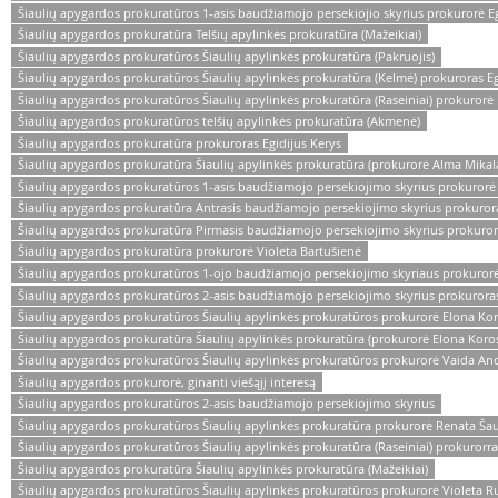
Šiaulių apygardos prokuratūros 1-asis baudžiamojo persekiojio skyrius prokurorė Eg
Šiaulių apygardos prokuratūra Telšių apylinkės prokuratūra (Mažeikiai)
Šiaulių apygardos prokuratūros Šiaulių apylinkės prokuratūra (Pakruojis)
Šiaulių apygardos prokuratūros Šiaulių apylinkės prokuratūra (Kelmė) prokuroras E
Šiaulių apygardos prokuratūros Šiaulių apylinkės prokuratūra (Raseiniai) prokurorė
Šiaulių apygardos prokuratūros telšių apylinkės prokuratūra (Akmenė)
Šiaulių apygardos prokuratūra prokuroras Egidijus Kerys
Šiaulių apygardos prokuratūra Šiaulių apylinkės prokuratūra (prokurorė Alma Mikal
Šiaulių apygardos prokuratūros 1-asis baudžiamojo persekiojimo skyrius prokurorė
Šiaulių apygardos prokuratūra Antrasis baudžiamojo persekiojimo skyrius prokuror
Šiaulių apygardos prokuratūra Pirmasis baudžiamojo persekiojimo skyrius prokuro
Šiaulių apygardos prokuratūra prokurorė Violeta Bartušienė
Šiaulių apygardos prokuratūros 1-ojo baudžiamojo persekiojimo skyriaus prokuror
Šiaulių apygardos prokuratūros 2-asis baudžiamojo persekiojimo skyrius prokurora
Šiaulių apygardos prokuratūros Šiaulių apylinkės prokuratūros prokurorė Elona Kor
Šiaulių apygardos prokuratūra Šiaulių apylinkės prokuratūra (prokurorė Elona Koros
Šiaulių apygardos prokuratūros Šiaulių apylinkės prokuratūros prokurorė Vaida And
Šiaulių apygardos prokurorė, ginanti viešąjį interesą
Šiaulių apygardos prokuratūros 2-asis baudžiamojo persekiojimo skyrius
Šiaulių apygardos prokuratūros Šiaulių apylinkės prokuratūra prokurorė Renata Ša
Šiaulių apygardos prokuratūros Šiaulių apylinkės prokuratūra (Raseiniai) prokurorra
Šiaulių apygardos prokuratūra Šiaulių apylinkės prokuratūra (Mažeikiai)
Šiaulių apygardos prokuratūros Šiaulių apylinkės prokuratūros prokurorė Violeta R