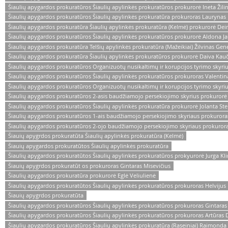
Šiaulių apygardos prokuratūros Šiaulių apylinkės prokuratūros prokurorė Ineta Žili
Šiaulių apygardos prokuratūros Šiaulių apylinkės prokuratūra prokuroras Laurynas
Šiaulių apygardos prokuratūra Šiaulių apylinkės prokuratūra (Kelmė) prokurorė De
Šiaulių apygardos prokuratūros Šiaulių apylinkės prokuratūros prokurorė Aldona J
Šiaulių apygardos prokuratūra Telšių apylinkės prokuratūra (Mažeikiai) Žilvinas Ge
Šiaulių apygardos prokuratūra Šiaulių apylinkės prokuratūros prokurorė Daiva Kauč
Šiaulių apygardos prokuratūros Organizuotų nusikaltimų ir korupcijos tyrimo skyri
Šiaulių apygardos prokuratūros Šiaulių apylinkės prokuratūros prokuroras Valenti
Šiaulių apygardos prokuratūros Organizuotų nusikaltimų ir korupcijos tyrimo skyriu
Šiaulių apygardos prokuratūros 2-asis baudžiamojo persekiojimo skyrius prokurorė 
Šiaulių apygardos prokuratūros Šiaulių apylinkės prokuratūra prokurorė Jolanta St
Šiaulių apygardos prokuratūros 1-ais baudžiamojo persekiojimo skyriaus prokurora
Šiaulių apygardos prokuratūros 2-ojo baudžiamojo persekiojimo skyriaus prokuro
Šiauių apygrdos prokuratūta Šiaulių apylinkės prokuratūra (Kelmė)
Šiauių apygardos prokuratūtos Šiaulių apylinkės prokuratūra
Šiaulių apygardos prokuratūtos Šiaulių apylinkės prokuratūros prokyurorė Jurga Kl
Šiauių apygrdos prokuratūt os prokuroras Gintaras Misevičius
Šiaulių apygardos prokuratūra prokurorė Eglė Veliulienė
Šiaulių apygardos prokuratūtos Šiaulių apylinkės prokuratūros prokuroras Helvijus 
Šiauių apygrdos prokuratūta
Šiaulių apygardos prokuratūros Šiaulių apylinkės prokuratūros prokuroras Gintaras
Šiaulių apygardos prokuratūros Šiaulių apylinkės prokuratūros prokuroras Artūras
Šiaulių apygardos prokuratūros Šiaulių apylinkės prokuratūra (Raseiniai) Raimonda