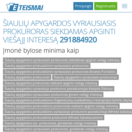
Prisijungti
Registruotis
ŠIAULIŲ APYGARDOS VYRIAUSIASIS
PROKURORAS SIEKDAMAS APGINTI
VIEŠĄJĮ INTERESĄ
291884920
Įmonė bylose minima kaip
Šiaulių apygardos vyriausiasis prokuroras siekdamas apginti viešąjį interesą
Šiaulių apygardos prokuratūros vyriausiasis prokuroras
Šiaulių apygardos prokuratūros vyriausiasis prokuroras Aivaras Povilaitis
Šiaulių apygardos prokuroras
Šiaulių apygardos vyriausiasis prokuroras
Šiaulių apygardos prokuroras siekiant apginti viešąjį interesą
Šiaulių apygardos vyriausiojo prokuroro pavaduotojas Kastytis Šikšnys
Šiaulių apygardos vyriausiasis prokuroras ginant viešąjį interesą
Šiaulių apygardos prokuratūros Organizuotų nusikaltimų ir korupcijos tyrimo skyria
Šiaulių apygardos prokuratūros prokuroras siekiant apginti viešąjį interesą
Šiaulių apygardos prokuratūros vyriausiojo prokuroro pavaduotoja Alfreda Sabalia
Šiaulių apygardos prokuratūra prokurorė Alfreda Sabaliauskienė
Šiaulių apygardos vyr. prokuroras, gindamas viešąjį interesą
Šiaulių apygardos vyriausiasis prokuroras, gindamas viešąjį interesą