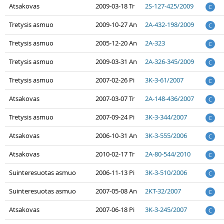
Atsakovas
2009-03-18 Tr
2S-127-425/2009
C
Tretysis asmuo
2009-10-27 An
2A-432-198/2009
C
Tretysis asmuo
2005-12-20 An
2A-323
C
Tretysis asmuo
2009-03-31 An
2A-326-345/2009
C
Tretysis asmuo
2007-02-26 Pi
3K-3-61/2007
C
Atsakovas
2007-03-07 Tr
2A-148-436/2007
C
Tretysis asmuo
2007-09-24 Pi
3K-3-344/2007
C
Atsakovas
2006-10-31 An
3K-3-555/2006
C
Atsakovas
2010-02-17 Tr
2A-80-544/2010
C
Suinteresuotas asmuo
2006-11-13 Pi
3K-3-510/2006
C
Suinteresuotas asmuo
2007-05-08 An
2KT-32/2007
C
Atsakovas
2007-06-18 Pi
3K-3-245/2007
C