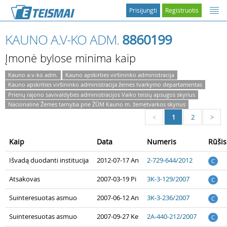
Prisijungti
Registruotis
KAUNO A.V-KO ADM.
8860199
Įmonė bylose minima kaip
Kauno a.v-ko adm.
Kauno apskirties viršininko administracija
Kauno apskrities viršininko administracija žemės tvarkymo departamentas
Prienų rajono savivaldybės administracijos Vaiko teisių apsugos skyrius
Nacionalinė Žemės tarnyba prie ŽŪM Kauno m. žemėtvarkos skyrius
1
2
<
>
Kaip
Data
Numeris
Rūšis
Išvadą duodanti institucija
2012-07-17 An
2-729-644/2012
C
Atsakovas
2007-03-19 Pi
3K-3-129/2007
C
Suinteresuotas asmuo
2007-06-12 An
3K-3-236/2007
C
Suinteresuotas asmuo
2007-09-27 Ke
2A-440-212/2007
C