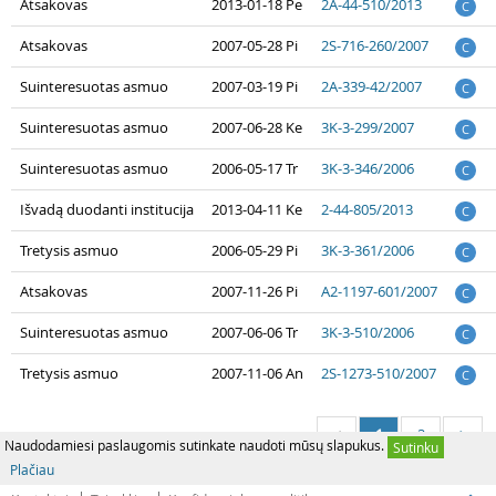
Atsakovas
2013-01-18 Pe
2A-44-510/2013
C
Atsakovas
2007-05-28 Pi
2S-716-260/2007
C
Suinteresuotas asmuo
2007-03-19 Pi
2A-339-42/2007
C
Suinteresuotas asmuo
2007-06-28 Ke
3K-3-299/2007
C
Suinteresuotas asmuo
2006-05-17 Tr
3K-3-346/2006
C
Išvadą duodanti institucija
2013-04-11 Ke
2-44-805/2013
C
Tretysis asmuo
2006-05-29 Pi
3K-3-361/2006
C
Atsakovas
2007-11-26 Pi
A2-1197-601/2007
C
Suinteresuotas asmuo
2007-06-06 Tr
3K-3-510/2006
C
Tretysis asmuo
2007-11-06 An
2S-1273-510/2007
C
1
2
<
>
Naudodamiesi paslaugomis sutinkate naudoti mūsų slapukus.
Sutinku
Plačiau