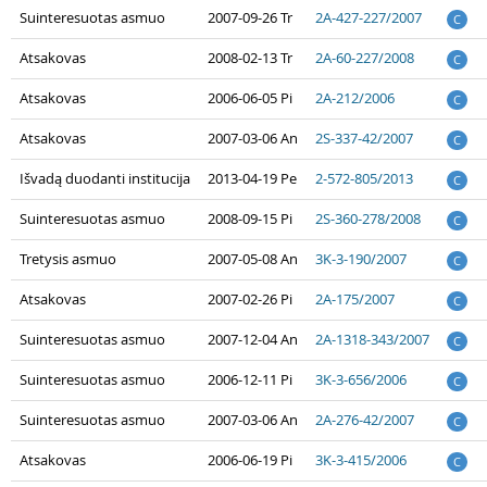
Suinteresuotas asmuo
2007-09-26 Tr
2A-427-227/2007
C
Atsakovas
2008-02-13 Tr
2A-60-227/2008
C
Atsakovas
2006-06-05 Pi
2A-212/2006
C
Atsakovas
2007-03-06 An
2S-337-42/2007
C
Išvadą duodanti institucija
2013-04-19 Pe
2-572-805/2013
C
Suinteresuotas asmuo
2008-09-15 Pi
2S-360-278/2008
C
Tretysis asmuo
2007-05-08 An
3K-3-190/2007
C
Atsakovas
2007-02-26 Pi
2A-175/2007
C
Suinteresuotas asmuo
2007-12-04 An
2A-1318-343/2007
C
Suinteresuotas asmuo
2006-12-11 Pi
3K-3-656/2006
C
Suinteresuotas asmuo
2007-03-06 An
2A-276-42/2007
C
Atsakovas
2006-06-19 Pi
3K-3-415/2006
C