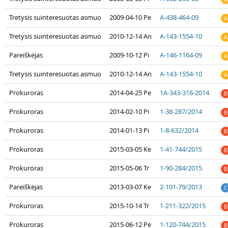
Tretysis suinteresuotas asmuo
2009-04-10 Pe
A-438-464-09
A
Tretysis suinteresuotas asmuo
2010-12-14 An
A-143-1554-10
A
Pareiškėjas
2009-10-12 Pi
A-146-1164-09
A
Tretysis suinteresuotas asmuo
2010-12-14 An
A-143-1554-10
A
Prokuroras
2014-04-25 Pe
1A-343-316-2014
B
Prokuroras
2014-02-10 Pi
1-38-287/2014
B
Prokuroras
2014-01-13 Pi
1-8-632/2014
B
Prokuroras
2015-03-05 Ke
1-41-744/2015
B
Prokuroras
2015-05-06 Tr
1-90-284/2015
B
Pareiškėjas
2013-03-07 Ke
2-101-79/2013
C
Prokuroras
2015-10-14 Tr
1-211-322/2015
B
Prokuroras
2015-06-12 Pe
1-120-744/2015
B