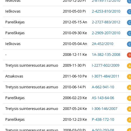
Ieškovas
2010-12-20 Pi
2-8195-772/2010
C
Ieškovas
2010-05-03 Pi
2-4253-810/2010
C
Pareiškėjas
2012-05-15 An
2-2727-883/2012
C
Pareiškėjas
2010-09-30 Ke
2-2909-207/2010
C
Ieškovas
2010-05-04 An
2A-452/2010
C
-
2008-12-11 Ke
1A-382-135-2008
B
Tretysis suinteresuotas asmuo
2009-11-30 Pi
I-2277-602/2009
A
Atsakovas
2011-06-10 Pe
I-3071-484/2011
A
Tretysis suinteresuotas asmuo
2010-06-14 Pi
A-662-941-10
A
Pareiškėjas
2006-02-23 Ke
AS-143-64-06
A
Tretysis suinteresuotas asmuo
2007-05-24 Ke
I-306-146/2007
A
Pareiškėjas
2010-12-23 Ke
P-438-172-10
A
Tretysis suinteresuotas asmuo
2008-03-03 Pi
A-502-293-08
A