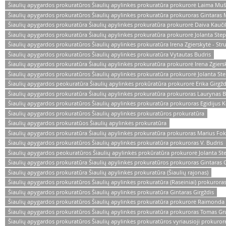
Šiaulių apygardos prokuratūros Šiaulių apylinkės prokuratūra prokurorė Laima Muš
Šiaulių apygardos prokuratūros Šiaulių apylinkės prokuratūra prokuroras Gintaras 
Šiaulių apygardos prokuratūra Šiaulių apylinkės prokuratūra prokurorė Daiva Kauči
Šiaulių apygardos prokuratūra Šiaulių apylinkės prokuratūra prokurorė Jolanta Ste
Šiaulių apygardos prokuratūros Šiaulių apylinkės prokuratūra Irena Zgierskytė - Stru
Šiaulių apygardos prokuratūros Šiaulių apylinkės prokuratūra Vytautas Budris
Šiaulių apygardos prokuratūra Šiaulių apylinkės prokuratūra prokurorė Irena Zgiersk
Šiaulių apygardos prokuratūros Šiaulių apylinkės prokuratūra prokurorė Jolanta St
Šiaulių apygardos peokuratūra Šiaulių apylinkės prokūratūra prokurorė Erika Girgž
Šiaulių apygardos prokuratūra Šiaulių apylinkės prokuratūra prokuroras Laurynas 
Šiaulių apygardos prokuratūros Šiaulių apylinkės prokuratūra prokuroras Egidijus K
Šiaulių apygardos prokuratūros Šiaulių apylinkės prokuratūros prokuratūra
Šiaulių apygardos prokuratūos Šiaulių apylinkės prokuratūra
Šiaulių apygardos prokuratūra Šiaulių apylinkės prokuratūra prokuroras Marius Fo
Šiaulių apygardos prokuratūros Šiaulių apylinkės prokuratūra prokuroras V. Budris
Šiaulių apygardos peokuratūros Šiaulių apylinkės prokūratūra prokurorė Jolanta St
Šiaulių apygardos prokuratūra Šiaulių apylinkės prokuratūros prokuroras Gintaras G
Šiaulių apygardos prokuratūra Šiaulių apylinkės prokuratūra (Šiaulių rajonas)
Šiaulių apygardos prokuratūros Šiaulių apylinkės prokuratūra (Raseiniai) prokuroras
Šiaulių apygardos prokuratūros Šiaulių apylinkės prokuratūra Gintaras Girgždis
Šiaulių apygardos prokuratūros Šiaulių apylinkės prokuratūra prokurorė Raimonda
Šiaulių apygardos prokuratūros Šiaulių apylinkės prokuratūra prokuroras Tomas Gr
Šiaulių apygardos prokuratūros Šiaulių apylinkės prokuratūros vyriausioji prokuro