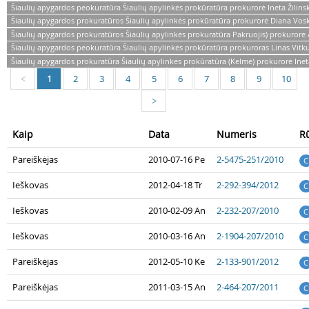
Šiaulių apygardos peokuratūra Šiaulių apylinkės prokūratūra prokurorė Ineta Žilins
Šiaulių apygardos prokuratūros Šiaulių apylinkės prokūratūra prokurorė Diana Vo
Šiaulių apygardos prokuratūros Šiaulių apylinkės prokuratūra Pakruojis) prokurorė
Šiaulių apygardos peokuratūra Šiaulių apylinkės prokūratūra prokuroras Linas Vitk
Šiaulių apygardos prokuratūra Šiaulių apylinkės prokūratūra (Kelmė) prokurorė Inet
1
2
3
4
5
6
7
8
9
10
<
>
Kaip
Data
Numeris
R
Pareiškėjas
2010-07-16 Pe
2-5475-251/2010
C
Ieškovas
2012-04-18 Tr
2-292-394/2012
C
Ieškovas
2010-02-09 An
2-232-207/2010
C
Ieškovas
2010-03-16 An
2-1904-207/2010
C
Pareiškėjas
2012-05-10 Ke
2-133-901/2012
C
Pareiškėjas
2011-03-15 An
2-464-207/2011
C