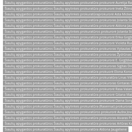
Šiaulių apygardos prokuratūros Šiaulių apylinkės prokuratūra prokurorė Aurelija Ra
Šiaulių apygardos prokuratūros Šiaulių apylinkės prokuratūra prokurorė Ineta Žilin
Šiaulių apygardos prokuratūros Šiaulių apylinkės prokuratūraprokurorė Asta Mickev
Šiaulių apygardos prokuratūros Šiaulių apylinkės prokuratūra prokuroras Jolanta S
Šiaulių apygardos prokuratūros Šiaulių apylinkės prokuratūra prokurorė Aldona Jau
Šiaulių apygardos prokuratūros Šiaulių apylinkės prokuratūros prokurorė Jolanta S
Šiaulių apygardos prokuratūros Šiaulių apylinkės prokuratūra prokurorė Erika Girg
Šiaulių apygardos prokuratūros Šiaulių apylinkės prokuratūra prokurorė Violeta Ru
Šiaulių apygardos prokuratūros Šiaulių apylinkės prokuratūra prokuroras Vytautas 
Šiaulių apygardos prokuratūros Šiaulių apylinkės prokuratūra prokuroras Žydrūna
Šiaulių apygardos prokuratūros Šiaulių apylinkės prokuratūra prokurorė E. Girgždi
Šiaulių apygardos prokuratūros Šiaulių apylinkės prokuratūra prokuroras Sigitas Do
Šiaulių apygardos prokuratūros Šiaulių apylinkės prokuratūra prokuorė Elona Koro
Šiaulių apygardos prokuratūros Šiaulių apylinkės prokuratūra prokuratūra Linas Vi
Šiaulių apygardos prokuratūros Šiaulių apylinkės prokuratūra prokuroras Gintaras G
Šiaulių apygardos prokuratūros Šiaulių apylinkės prokuratūra prokurorė Rasa Vala
Šiaulių apygardos prokuratūros Šiaulių apylinkės prokuratūra prokurorė Gitana Mač
Šiaulių apygardos prokuratūros Šiaulių apylinkės prokuratūra prokurorė Daina Song
Šiaulių apygardos prokuratūros Šiaulių apylinkės prokuratūra (Raseiniai) prokuroras
Šiaulių apygardos prokuratūros Šiaulių apylinkės prokuratūros prokurorė Aušra Jova
Šiaulių apygardos prokuratūros Šiaulių apylinkės prokuratūra prokuroras Aivaras Pov
Šiaulių apygardos prokuratūros Šiaulių apylinkės prokuratūra prokuroras Artūras Ka
Šiaulių apygardos prokuratūros Šiaulių apylinkės prokuratūra Aldona Jaugelienė