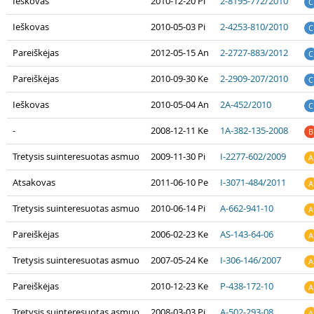
Ieškovas
2010-12-20 Pi
2-8195-772/2010
C
Ieškovas
2010-05-03 Pi
2-4253-810/2010
C
Pareiškėjas
2012-05-15 An
2-2727-883/2012
C
Pareiškėjas
2010-09-30 Ke
2-2909-207/2010
C
Ieškovas
2010-05-04 An
2A-452/2010
C
-
2008-12-11 Ke
1A-382-135-2008
B
Tretysis suinteresuotas asmuo
2009-11-30 Pi
I-2277-602/2009
A
Atsakovas
2011-06-10 Pe
I-3071-484/2011
A
Tretysis suinteresuotas asmuo
2010-06-14 Pi
A-662-941-10
A
Pareiškėjas
2006-02-23 Ke
AS-143-64-06
A
Tretysis suinteresuotas asmuo
2007-05-24 Ke
I-306-146/2007
A
Pareiškėjas
2010-12-23 Ke
P-438-172-10
A
Tretysis suinteresuotas asmuo
2008-03-03 Pi
A-502-293-08
A