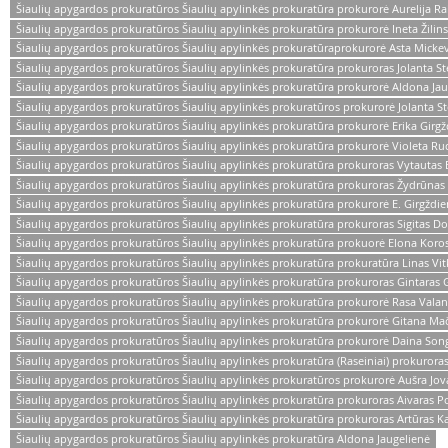
Šiaulių apygardos prokuratūros Šiaulių apylinkės prokuratūra prokurorė Aurelija Ra
Šiaulių apygardos prokuratūros Šiaulių apylinkės prokuratūra prokurorė Ineta Žilin
Šiaulių apygardos prokuratūros Šiaulių apylinkės prokuratūraprokurorė Asta Mickev
Šiaulių apygardos prokuratūros Šiaulių apylinkės prokuratūra prokuroras Jolanta S
Šiaulių apygardos prokuratūros Šiaulių apylinkės prokuratūra prokurorė Aldona Jau
Šiaulių apygardos prokuratūros Šiaulių apylinkės prokuratūros prokurorė Jolanta S
Šiaulių apygardos prokuratūros Šiaulių apylinkės prokuratūra prokurorė Erika Girg
Šiaulių apygardos prokuratūros Šiaulių apylinkės prokuratūra prokurorė Violeta Ru
Šiaulių apygardos prokuratūros Šiaulių apylinkės prokuratūra prokuroras Vytautas 
Šiaulių apygardos prokuratūros Šiaulių apylinkės prokuratūra prokuroras Žydrūna
Šiaulių apygardos prokuratūros Šiaulių apylinkės prokuratūra prokurorė E. Girgždi
Šiaulių apygardos prokuratūros Šiaulių apylinkės prokuratūra prokuroras Sigitas Do
Šiaulių apygardos prokuratūros Šiaulių apylinkės prokuratūra prokuorė Elona Koro
Šiaulių apygardos prokuratūros Šiaulių apylinkės prokuratūra prokuratūra Linas Vi
Šiaulių apygardos prokuratūros Šiaulių apylinkės prokuratūra prokuroras Gintaras G
Šiaulių apygardos prokuratūros Šiaulių apylinkės prokuratūra prokurorė Rasa Vala
Šiaulių apygardos prokuratūros Šiaulių apylinkės prokuratūra prokurorė Gitana Mač
Šiaulių apygardos prokuratūros Šiaulių apylinkės prokuratūra prokurorė Daina Song
Šiaulių apygardos prokuratūros Šiaulių apylinkės prokuratūra (Raseiniai) prokuroras
Šiaulių apygardos prokuratūros Šiaulių apylinkės prokuratūros prokurorė Aušra Jova
Šiaulių apygardos prokuratūros Šiaulių apylinkės prokuratūra prokuroras Aivaras Pov
Šiaulių apygardos prokuratūros Šiaulių apylinkės prokuratūra prokuroras Artūras Ka
Šiaulių apygardos prokuratūros Šiaulių apylinkės prokuratūra Aldona Jaugelienė