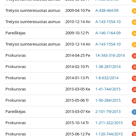
Tretysis suinteresuotas asmuo
2009-04-10 Pe
A-438-464-09
A
Tretysis suinteresuotas asmuo
2010-12-14 An
A-143-1554-10
A
Pareiškėjas
2009-10-12 Pi
A-146-1164-09
A
Tretysis suinteresuotas asmuo
2010-12-14 An
A-143-1554-10
A
Prokuroras
2014-04-25 Pe
1A-343-316-2014
B
Prokuroras
2014-02-10 Pi
1-38-287/2014
B
Prokuroras
2014-01-13 Pi
1-8-632/2014
B
Prokuroras
2015-03-05 Ke
1-41-744/2015
B
Prokuroras
2015-05-06 Tr
1-90-284/2015
B
Pareiškėjas
2013-03-07 Ke
2-101-79/2013
C
Prokuroras
2015-10-14 Tr
1-211-322/2015
B
Prokuroras
2015-06-12 Pe
1-120-744/2015
B