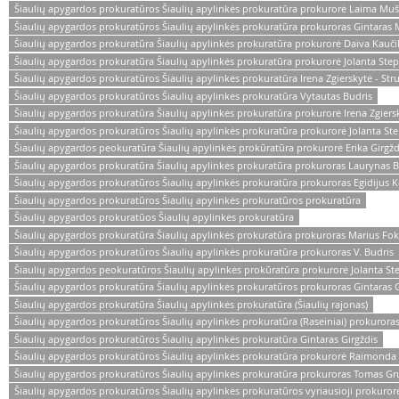
Šiaulių apygardos prokuratūros Šiaulių apylinkės prokuratūra prokurorė Laima Muš
Šiaulių apygardos prokuratūros Šiaulių apylinkės prokuratūra prokuroras Gintaras 
Šiaulių apygardos prokuratūra Šiaulių apylinkės prokuratūra prokurorė Daiva Kauči
Šiaulių apygardos prokuratūra Šiaulių apylinkės prokuratūra prokurorė Jolanta Ste
Šiaulių apygardos prokuratūros Šiaulių apylinkės prokuratūra Irena Zgierskytė - Stru
Šiaulių apygardos prokuratūros Šiaulių apylinkės prokuratūra Vytautas Budris
Šiaulių apygardos prokuratūra Šiaulių apylinkės prokuratūra prokurorė Irena Zgiersk
Šiaulių apygardos prokuratūros Šiaulių apylinkės prokuratūra prokurorė Jolanta St
Šiaulių apygardos peokuratūra Šiaulių apylinkės prokūratūra prokurorė Erika Girgž
Šiaulių apygardos prokuratūra Šiaulių apylinkės prokuratūra prokuroras Laurynas 
Šiaulių apygardos prokuratūros Šiaulių apylinkės prokuratūra prokuroras Egidijus K
Šiaulių apygardos prokuratūros Šiaulių apylinkės prokuratūros prokuratūra
Šiaulių apygardos prokuratūos Šiaulių apylinkės prokuratūra
Šiaulių apygardos prokuratūra Šiaulių apylinkės prokuratūra prokuroras Marius Fo
Šiaulių apygardos prokuratūros Šiaulių apylinkės prokuratūra prokuroras V. Budris
Šiaulių apygardos peokuratūros Šiaulių apylinkės prokūratūra prokurorė Jolanta St
Šiaulių apygardos prokuratūra Šiaulių apylinkės prokuratūros prokuroras Gintaras G
Šiaulių apygardos prokuratūra Šiaulių apylinkės prokuratūra (Šiaulių rajonas)
Šiaulių apygardos prokuratūros Šiaulių apylinkės prokuratūra (Raseiniai) prokuroras
Šiaulių apygardos prokuratūros Šiaulių apylinkės prokuratūra Gintaras Girgždis
Šiaulių apygardos prokuratūros Šiaulių apylinkės prokuratūra prokurorė Raimonda
Šiaulių apygardos prokuratūros Šiaulių apylinkės prokuratūra prokuroras Tomas Gr
Šiaulių apygardos prokuratūros Šiaulių apylinkės prokuratūros vyriausioji prokuro