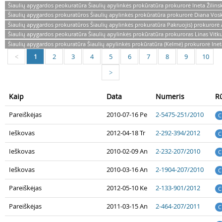
Šiaulių apygardos peokuratūra Šiaulių apylinkės prokūratūra prokurorė Ineta Žilins
Šiaulių apygardos prokuratūros Šiaulių apylinkės prokūratūra prokurorė Diana Vo
Šiaulių apygardos prokuratūros Šiaulių apylinkės prokuratūra Pakruojis) prokurorė
Šiaulių apygardos peokuratūra Šiaulių apylinkės prokūratūra prokuroras Linas Vitk
Šiaulių apygardos prokuratūra Šiaulių apylinkės prokūratūra (Kelmė) prokurorė Inet
1
2
3
4
5
6
7
8
9
10
<
>
Kaip
Data
Numeris
R
Pareiškėjas
2010-07-16 Pe
2-5475-251/2010
C
Ieškovas
2012-04-18 Tr
2-292-394/2012
C
Ieškovas
2010-02-09 An
2-232-207/2010
C
Ieškovas
2010-03-16 An
2-1904-207/2010
C
Pareiškėjas
2012-05-10 Ke
2-133-901/2012
C
Pareiškėjas
2011-03-15 An
2-464-207/2011
C