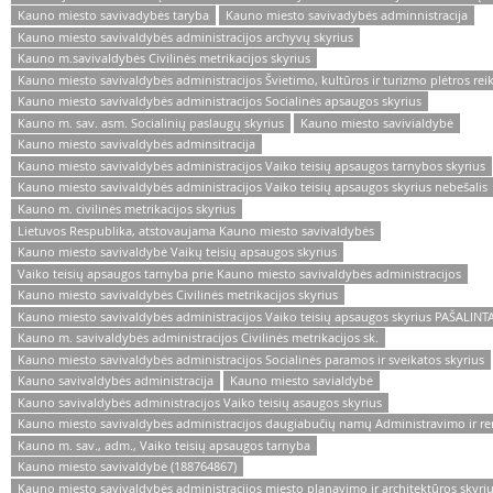
Kauno miesto savivadybės taryba
Kauno miesto savivadybės adminnistracija
Kauno miesto savivaldybės administracijos archyvų skyrius
Kauno m.savivaldybės Civilinės metrikacijos skyrius
Kauno miesto savivaldybės administracijos Švietimo, kultūros ir turizmo plėtros re
Kauno miesto savivaldybės administracijos Socialinės apsaugos skyrius
Kauno m. sav. asm. Socialinių paslaugų skyrius
Kauno miesto savivialdybė
Kauno miesto savivaldybės adminsitracija
Kauno miesto savivaldybės administracijos Vaiko teisių apsaugos tarnybos skyrius
Kauno miesto savivaldybės administracijos Vaiko teisių apsaugos skyrius nebešalis
Kauno m. civilinės metrikacijos skyrius
Lietuvos Respublika, atstovaujama Kauno miesto savivaldybės
Kauno miesto savivaldybė Vaikų teisių apsaugos skyrius
Vaiko teisių apsaugos tarnyba prie Kauno miesto savivaldybės administracijos
Kauno miesto savivaldybės Civilinės metrikacijos skyrius
Kauno miesto savivaldybės administracijos Vaiko teisių apsaugos skyrius PAŠALINT
Kauno m. savivaldybės administracijos Civilinės metrikacijos sk.
Kauno miesto savivaldybės administracijos Socialinės paramos ir sveikatos skyrius
Kauno savivaldybės administracija
Kauno miesto savialdybė
Kauno savivaldybės administracijos Vaiko teisių asaugos skyrius
Kauno miesto savivaldybės administracijos daugiabučių namų Administravimo ir r
Kauno m. sav., adm., Vaiko teisių apsaugos tarnyba
Kauno miesto savivaldybė (188764867)
Kauno miesto savivaldybės administracijos miesto planavimo ir architektūros skyriu