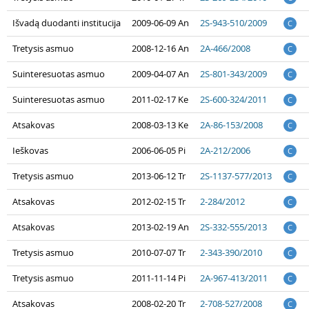
Išvadą duodanti institucija
2009-06-09 An
2S-943-510/2009
C
Tretysis asmuo
2008-12-16 An
2A-466/2008
C
Suinteresuotas asmuo
2009-04-07 An
2S-801-343/2009
C
Suinteresuotas asmuo
2011-02-17 Ke
2S-600-324/2011
C
Atsakovas
2008-03-13 Ke
2A-86-153/2008
C
Ieškovas
2006-06-05 Pi
2A-212/2006
C
Tretysis asmuo
2013-06-12 Tr
2S-1137-577/2013
C
Atsakovas
2012-02-15 Tr
2-284/2012
C
Atsakovas
2013-02-19 An
2S-332-555/2013
C
Tretysis asmuo
2010-07-07 Tr
2-343-390/2010
C
Tretysis asmuo
2011-11-14 Pi
2A-967-413/2011
C
Atsakovas
2008-02-20 Tr
2-708-527/2008
C