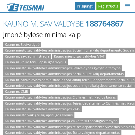
Prisijungti
Registruotis
KAUNO M. SAVIVALDYBĖ
188764867
Įmonė bylose minima kaip
Kauno m. Savivaldybė
Kauno miesto savivaldybės administracijos Socialinių reikalų departamento Sociali
Kauno m. sav. administracija
Kauno miesto savivaldybės VTAT
Kauno m. vaiko teisių apsaugos skyrius
Kauno miesto savivaldybės administracijos Savivaldybės gydytojo tarnyba
Kauno miesto savivaldybės administracijos Socialinių reikalų departamentas
Kauno m. savivaldybės administracijos Socialinių reikalų departamento Socialinių p
Kauno miesto savivaldybės administracijos socialinių reikalų departamento socialin
Kauno m. CMB
Kauno miesto savivaldybės administracijos Civilinės metrikacijos biuras
Kauno miesto savivaldybės administracijos Teisės departamento Civilinės metrikacij
Kauno miesto savivaldybės administracijos VTAS
Kauno miesto vaikų teisių apsaugos skyrius
Kauno miesto savivaldybės administracija Vaiko teisių apsaugos tarnyba
Kauno miesto savivaldybės administarcijos teisės departamento viešosios tvarkos 
Kauno miesto savivaldybės administracijos Turto valdymo departamentas