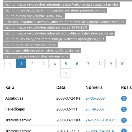
Kauno miesto savivadybės adminnistracijos Vaiko teisių apsaugos tarnyba
Kauno m. savivaldybės administracijos socialinės paramos skyrius
Kauno miesto savivaldybė (188691967)
Lietuvos Respublika, atstovaujama Kauno miesto savivaldybės administracijos
Kauno miesto savivaldybės administracija (188764867)
Kauno miesto savivaldybės administracijos filialas Žaliakalnio seniūnija
Kauno m. savivaldybės administracija Sveikatos apsaugos skyrius
Kauno m. sa-bės viešosios aps.sk.
Kauno savivaldybės administracijos Turto skyrius
Kauno miestro savivaldybės adminisracija
1
2
3
4
5
6
7
8
9
10
<
>
Kaip
Data
Numeris
Rūšis
Atsakovas
2008-07-24 Ke
2-495/2008
C
Pareiškėjas
2008-02-11 Pi
2KT-8/2007
C
Tretysis asmuo
2009-09-17 Ke
2A-1390-510/2009
C
Tretysis asmuo
2010-01-27 Tr
2S-269-254/2010
C