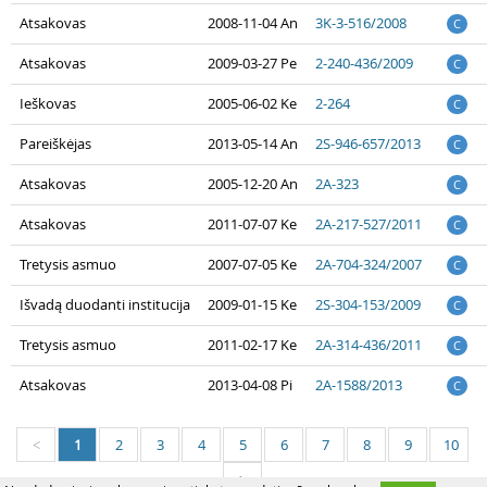
Atsakovas
2008-11-04 An
3K-3-516/2008
C
Atsakovas
2009-03-27 Pe
2-240-436/2009
C
Ieškovas
2005-06-02 Ke
2-264
C
Pareiškėjas
2013-05-14 An
2S-946-657/2013
C
Atsakovas
2005-12-20 An
2A-323
C
Atsakovas
2011-07-07 Ke
2A-217-527/2011
C
Tretysis asmuo
2007-07-05 Ke
2A-704-324/2007
C
Išvadą duodanti institucija
2009-01-15 Ke
2S-304-153/2009
C
Tretysis asmuo
2011-02-17 Ke
2A-314-436/2011
C
Atsakovas
2013-04-08 Pi
2A-1588/2013
C
1
2
3
4
5
6
7
8
9
10
<
>