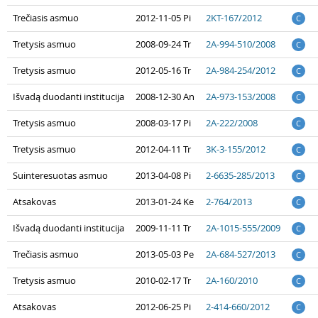
Trečiasis asmuo
2012-11-05 Pi
2KT-167/2012
C
Tretysis asmuo
2008-09-24 Tr
2A-994-510/2008
C
Tretysis asmuo
2012-05-16 Tr
2A-984-254/2012
C
Išvadą duodanti institucija
2008-12-30 An
2A-973-153/2008
C
Tretysis asmuo
2008-03-17 Pi
2A-222/2008
C
Tretysis asmuo
2012-04-11 Tr
3K-3-155/2012
C
Suinteresuotas asmuo
2013-04-08 Pi
2-6635-285/2013
C
Atsakovas
2013-01-24 Ke
2-764/2013
C
Išvadą duodanti institucija
2009-11-11 Tr
2A-1015-555/2009
C
Trečiasis asmuo
2013-05-03 Pe
2A-684-527/2013
C
Tretysis asmuo
2010-02-17 Tr
2A-160/2010
C
Atsakovas
2012-06-25 Pi
2-414-660/2012
C