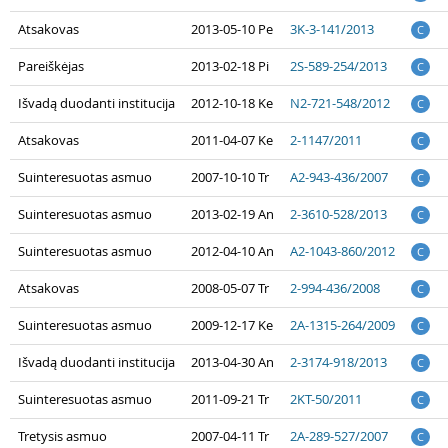
Atsakovas
2013-05-10 Pe
3K-3-141/2013
C
Pareiškėjas
2013-02-18 Pi
2S-589-254/2013
C
Išvadą duodanti institucija
2012-10-18 Ke
N2-721-548/2012
C
Atsakovas
2011-04-07 Ke
2-1147/2011
C
Suinteresuotas asmuo
2007-10-10 Tr
A2-943-436/2007
C
Suinteresuotas asmuo
2013-02-19 An
2-3610-528/2013
C
Suinteresuotas asmuo
2012-04-10 An
A2-1043-860/2012
C
Atsakovas
2008-05-07 Tr
2-994-436/2008
C
Suinteresuotas asmuo
2009-12-17 Ke
2A-1315-264/2009
C
Išvadą duodanti institucija
2013-04-30 An
2-3174-918/2013
C
Suinteresuotas asmuo
2011-09-21 Tr
2KT-50/2011
C
Tretysis asmuo
2007-04-11 Tr
2A-289-527/2007
C