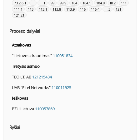
73.2.6.1
III
III.1
99
99.9
104
104.1
104.9
III.2
111
111.1
113
113.1
113.8
113.9
116
116.4
III.3
121
121.21
Proceso dalyviai
Atsakovas
"Lietuvos draudimas"
110051834
Tretysis asmuo
TEO LT, AB
121215434
UAB "Eltel Networks"
110011925
Ieškovas
PZU Lietuva
110057869
Ryšiai