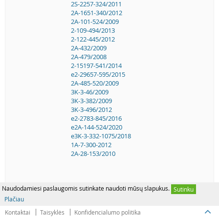
2S-2257-324/2011
2A-1651-340/2012
2A-101-524/2009
2-109-494/2013
2-122-445/2012
2A-432/2009
2A-479/2008
2-15197-541/2014
e2-29657-595/2015
2A-485-520/2009
3K-3-46/2009
3K-3-382/2009
3K-3-496/2012
e2-2783-845/2016
e2A-144-524/2020
e3K-3-332-1075/2018
1A-7-300-2012
2A-28-153/2010
Naudodamiesi paslaugomis sutinkate naudoti mūsų slapukus.
Sutinku
Plačiau
Kontaktai
Taisyklės
Konfidencialumo politika