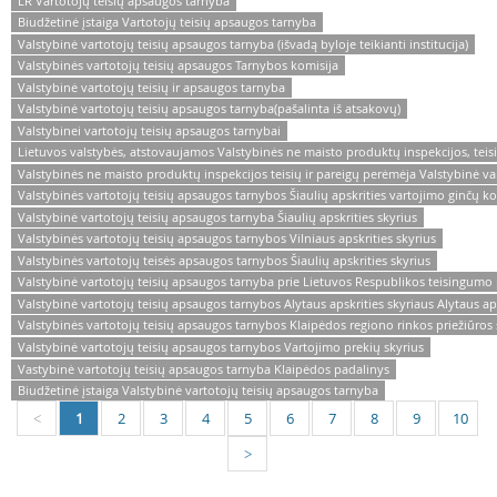
LR Vartotojų teisių apsaugos tarnyba
Biudžetinė įstaiga Vartotojų teisių apsaugos tarnyba
Valstybinė vartotojų teisių apsaugos tarnyba (išvadą byloje teikianti institucija)
Valstybinės vartotojų teisių apsaugos Tarnybos komisija
Valstybinė vartotojų teisių ir apsaugos tarnyba
Valstybinė vartotojų teisių apsaugos tarnyba(pašalinta iš atsakovų)
Valstybinei vartotojų teisių apsaugos tarnybai
Lietuvos valstybės, atstovaujamos Valstybinės ne maisto produktų inspekcijos, teis
Valstybinės ne maisto produktų inspekcijos teisių ir pareigų perėmėja Valstybinė va
Valstybinės vartotojų teisių apsaugos tarnybos Šiaulių apskrities vartojimo ginčų ko
Valstybinė vartotojų teisių apsaugos tarnyba Šiaulių apskrities skyrius
Valstybinės vartotojų teisių apsaugos tarnybos Vilniaus apskrities skyrius
Valstybinės vartotojų teisės apsaugos tarnybos Šiaulių apskrities skyrius
Valstybinė vartotojų teisių apsaugos tarnyba prie Lietuvos Respublikos teisingumo 
Valstybinė vartotojų teisių apsaugos tarnybos Alytaus apskrities skyriaus Alytaus ap
Valstybinės vartotojų teisių apsaugos tarnybos Klaipėdos regiono rinkos priežiūros 
Valstybinė vartotojų teisių apsaugos tarnybos Vartojimo prekių skyrius
Vastybinė vartotojų teisių apsaugos tarnyba Klaipėdos padalinys
Biudžetinė įstaiga Valstybinė vartotojų teisių apsaugos tarnyba
1
2
3
4
5
6
7
8
9
10
<
>