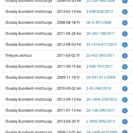
Išvadą duodanti institucija
2008-03-20 Ke
2S-234-340/2008
C
Išvadą duodanti institucija
2013-02-14 Ke
2-638-828/2013
C
Išvadą duodanti institucija
2008-08-18 Pi
3K-3-397/2008
C
Išvadą duodanti institucija
2011-05-26 Ke
2A-202-198/2011
C
Išvadą duodanti institucija
2012-08-03 Pe
2S-1474-611/2012
C
Tretysis asmuo
2011-03-02 Tr
2S-452-345/2011
C
Išvadą duodanti institucija
2011-09-15 Ke
2-696-797/2011
C
Išvadą duodanti institucija
2009-11-18 Tr
2A-991-611/2009
C
Išvadą duodanti institucija
2010-03-02 An
2-65-266/2010
C
Išvadą duodanti institucija
2012-09-13 Ke
2A-1694-259/2012
C
Išvadą duodanti institucija
2011-01-13 Ke
2A-136-390/2011
C
Išvadą duodanti institucija
2013-03-20 Tr
2-3992-905/2013
C
Išvadą duodanti institucija
2009-12-01 An
2A-1400-413/2009
C