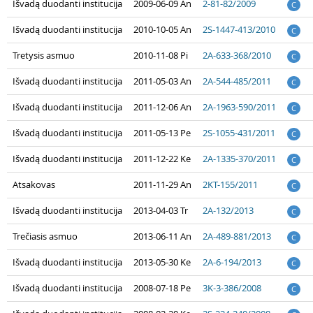
Išvadą duodanti institucija
2009-06-09 An
2-81-82/2009
C
Išvadą duodanti institucija
2010-10-05 An
2S-1447-413/2010
C
Tretysis asmuo
2010-11-08 Pi
2A-633-368/2010
C
Išvadą duodanti institucija
2011-05-03 An
2A-544-485/2011
C
Išvadą duodanti institucija
2011-12-06 An
2A-1963-590/2011
C
Išvadą duodanti institucija
2011-05-13 Pe
2S-1055-431/2011
C
Išvadą duodanti institucija
2011-12-22 Ke
2A-1335-370/2011
C
Atsakovas
2011-11-29 An
2KT-155/2011
C
Išvadą duodanti institucija
2013-04-03 Tr
2A-132/2013
C
Trečiasis asmuo
2013-06-11 An
2A-489-881/2013
C
Išvadą duodanti institucija
2013-05-30 Ke
2A-6-194/2013
C
Išvadą duodanti institucija
2008-07-18 Pe
3K-3-386/2008
C