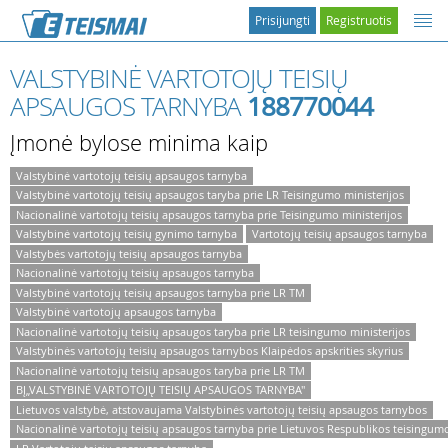
Prisijungti
Registruotis
VALSTYBINĖ VARTOTOJŲ TEISIŲ
APSAUGOS TARNYBA
188770044
Įmonė bylose minima kaip
Valstybinė vartotojų teisių apsaugos tarnyba
Valstybinė vartotojų teisių apsaugos taryba prie LR Teisingumo ministerijos
Nacionalinė vartotojų teisių apsaugos tarnyba prie Teisingumo ministerijos
Valstybinė vartotojų teisių gynimo tarnyba
Vartotojų teisių apsaugos tarnyba
Valstybės vartotojų teisių apsaugos tarnyba
Nacionalinė vartotojų teisių apsaugos tarnyba
Valstybinė vartotojų teisių apsaugos tarnyba prie LR TM
Valstybinė vartotojų apsaugos tarnyba
Nacionalinė vartotojų teisių apsaugos taryba prie LR teisingumo ministerijos
Valstybinės vartotojų teisių apsaugos tarnybos Klaipėdos apskrities skyrius
Nacionalinė vartotojų teisių apsaugos taryba prie LR TM
BĮ„VALSTYBINĖ VARTOTOJŲ TEISIŲ APSAUGOS TARNYBA''
Lietuvos valstybė, atstovaujama Valstybinės vartotojų teisių apsaugos tarnybos
Nacionalinė vartotojų teisių apsaugos tarnyba prie Lietuvos Respublikos teisingumo