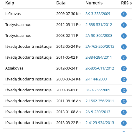
Kaip
Data
Numeris
Rūšis
Ieškovas
2009-07-30 Ke
3K-3-333/2009
C
Tretysis asmuo
2012-05-11 Pe
2-338-531/2012
C
Tretysis asmuo
2008-02-11 Pi
2A-90-302/2008
C
Išvadą duodanti institucija
2012-05-24 Ke
2A-762-260/2012
C
Išvadą duodanti institucija
2011-05-02 Pi
2-384-284/2011
C
Atsakovas
2012-09-24 Pi
2-5895-611/2012
C
Išvadą duodanti institucija
2009-09-24 Ke
2-1144/2009
C
Išvadą duodanti institucija
2009-06-01 Pi
3K-3-256/2009
C
Išvadą duodanti institucija
2011-08-16 An
2-1562-356/2011
C
Išvadą duodanti institucija
2013-01-08 An
2A-9-230/2013
C
Išvadą duodanti institucija
2013-03-22 Pe
2-4123-934/2013
C