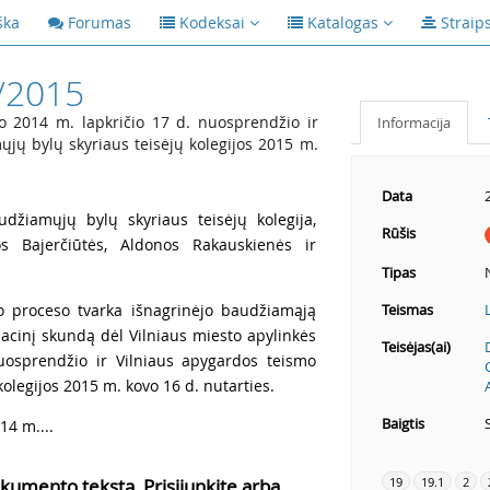
ška
Forumas
Kodeksai
Katalogas
Straip
/2015
o 2014 m. lapkričio 17 d. nuosprendžio ir
Informacija
jų bylų skyriaus teisėjų kolegijos 2015 m.
Data
udžiamųjų bylų skyriaus teisėjų kolegija,
Rūšis
os Bajerčiūtės, Aldonos Rakauskienės ir
Tipas
io proceso tvarka išnagrinėjo baudžiamąją
Teismas
kasacinį skundą dėl Vilniaus miesto apylinkės
Teisėjas(ai)
uosprendžio ir Vilniaus apygardos teismo
olegijos 2015 m. kovo 16 d. nutarties.
Baigtis
14 m....
19
19.1
2
kumento tekstą, Prisijunkite arba