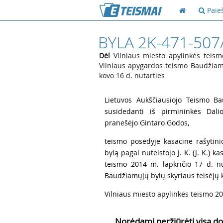
Paie
BYLA 2K-471-507
Dėl
Vilniaus miesto apylinkės teism
Vilniaus apygardos teismo Baudžiamų
kovo 16 d. nutarties
1
Lietuvos Aukščiausiojo Teismo Ba
susidedanti iš pirmininkės Dali
pranešėjo Gintaro Godos,
2
teismo posėdyje kasacine rašytin
bylą pagal nuteistojo J. K. (J. K.) 
teismo 2014 m. lapkričio 17 d. n
Baudžiamųjų bylų skyriaus teisėjų k
3
Vilniaus miesto apylinkės teismo 20
Norėdami peržiūrėti visą do