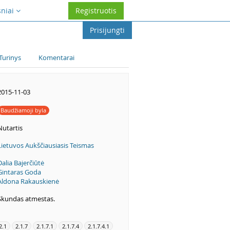
sniai
Registruotis
Prisijungti
Turinys
Komentarai
2015-11-03
Baudžiamoji byla
Nutartis
Lietuvos Aukščiausiasis Teismas
Dalia Bajerčiūtė
Gintaras Goda
Aldona Rakauskienė
Skundas atmestas.
2.1
2.1.7
2.1.7.1
2.1.7.4
2.1.7.4.1