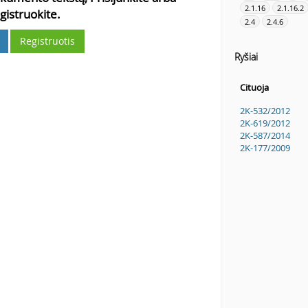
2.1.16
2.1.16.2
gistruokite.
2.4
2.4.6
Registruotis
Ryšiai
Cituoja
2K-532/2012
2K-619/2012
2K-587/2014
2K-177/2009